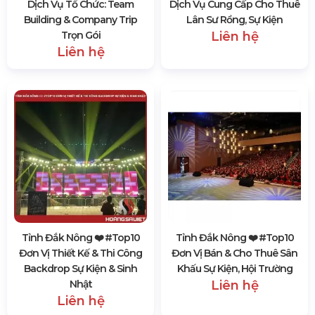
Dịch Vụ Tổ Chức: Team
Dịch Vụ Cung Cấp Cho Thuê
Building & Company Trip
Lân Sư Rồng, Sự Kiện
Trọn Gói
Liên hệ
Liên hệ
Tỉnh Đắk Nông ❤️️ #top10
Tỉnh Đắk Nông ❤️️ #top10
Đơn Vị Thiết Kế & Thi Công
Đơn Vị Bán & Cho Thuê Sân
Backdrop Sự Kiện & Sinh
Khấu Sự Kiện, Hội Trường
Nhật
Liên hệ
Liên hệ