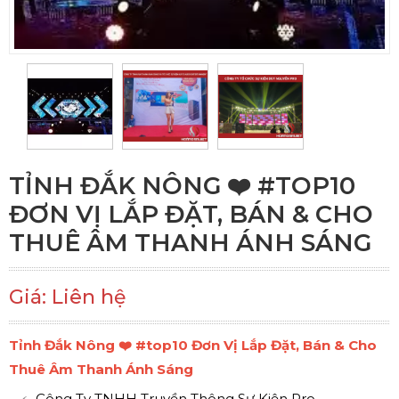
TỈNH ĐẮK NÔNG ❤️️ #TOP10
ĐƠN VỊ LẮP ĐẶT, BÁN & CHO
THUÊ ÂM THANH ÁNH SÁNG
Giá: Liên hệ
Tỉnh Đắk Nông ❤️️ #top10 Đơn Vị Lắp Đặt, Bán & Cho
Thuê Âm Thanh Ánh Sáng
Công Ty TNHH Truyền Thông Sự Kiện Pro