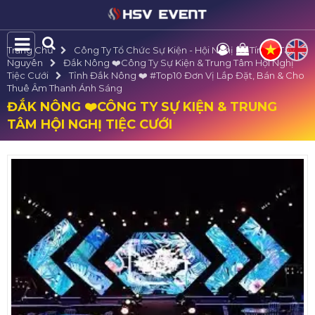
Trang Chủ
Công Ty Tổ Chức Sự Kiện - Hội Nghị Uy Tín Tại Tây
Nguyên
Đắk Nông ❤️️Công Ty Sự Kiện & Trung Tâm Hội Nghị
Tiệc Cưới
Tỉnh Đắk Nông ❤️️ #top10 Đơn Vị Lắp Đặt, Bán & Cho
Thuê Âm Thanh Ánh Sáng
ĐẮK NÔNG ❤️️CÔNG TY SỰ KIỆN & TRUNG
TÂM HỘI NGHỊ TIỆC CƯỚI