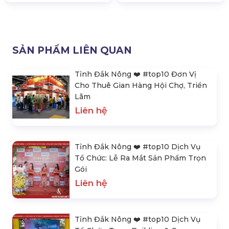
SẢN PHẨM LIÊN QUAN
Tỉnh Đắk Nông ❤️️ #top10 Đơn Vị
Cho Thuê Gian Hàng Hội Chợ, Triển
Lãm
Liên hệ
Tỉnh Đắk Nông ❤️️ #top10 Dịch Vụ
Tổ Chức: Lễ Ra Mắt Sản Phẩm Trọn
Gói
Liên hệ
Tỉnh Đắk Nông ❤️️ #top10 Dịch Vụ