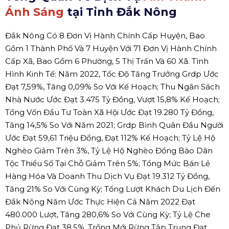
Ánh Sáng
tại Tỉnh Đắk Nông
Đắk Nông Có 8 Đơn Vị Hành Chính Cấp Huyện, Bao
Gồm 1 Thành Phố Và 7 Huyện Với 71 Đơn Vị Hành Chính
Cấp Xã, Bao Gồm 6 Phường, 5 Thị Trấn Và 60 Xã. Tình
Hình Kinh Tế: Năm 2022, Tốc Độ Tăng Trưởng Grdp Ước
Đạt 7,59%, Tăng 0,09% So Với Kế Hoạch; Thu Ngân Sách
Nhà Nước Ước Đạt 3.475 Tỷ Đồng, Vượt 15,8% Kế Hoạch;
Tổng Vốn Đầu Tư Toàn Xã Hội Ước Đạt 19.280 Tỷ Đồng,
Tăng 14,5% So Với Năm 2021; Grdp Bình Quân Đầu Người
Ước Đạt 59,61 Triệu Đồng, Đạt 112% Kế Hoạch; Tỷ Lệ Hộ
Nghèo Giảm Trên 3%, Tỷ Lệ Hộ Nghèo Đồng Bào Dân
Tộc Thiểu Số Tại Chỗ Giảm Trên 5%; Tổng Mức Bán Lẻ
Hàng Hóa Và Doanh Thu Dịch Vụ Đạt 19.312 Tỷ Đồng,
Tăng 21% So Với Cùng Kỳ; Tổng Lượt Khách Du Lịch Đến
Đắk Nông Năm Ước Thực Hiện Cả Năm 2022 Đạt
480.000 Lượt, Tăng 280,6% So Với Cùng Kỳ; Tỷ Lệ Che
Phủ Rừng Đạt 38,5%, Trồng Mới Rừng Tập Trung Đạt