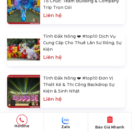
Tổ Chức: Team Building & Company
Trip Trọn Gói
Liên hệ
Tỉnh Đắk Nông ❤️️ #top10 Dịch Vụ
Cung Cấp Cho Thuê Lân Sư Rồng, Sự
Kiện
Liên hệ
Tỉnh Đắk Nông ❤️️ #top10 Đơn Vị
Thiết Kế & Thi Công Backdrop Sự
Kiện & Sinh Nhật
Liên hệ
SẢN PHẨM NỔI BẬT
Hotline
Zalo
Báo Giá Nhanh