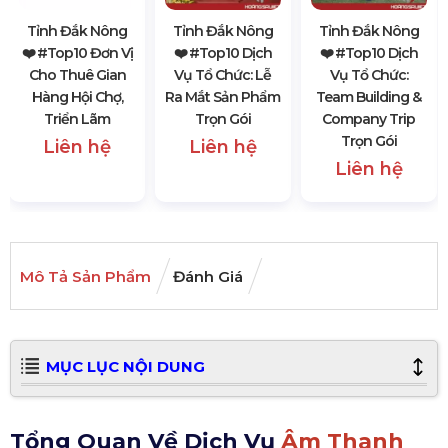
Tỉnh Đắk Nông
Tỉnh Đắk Nông
Tỉnh Đắk Nông
❤️️ #top10 Đơn Vị
❤️️ #top10 Dịch
❤️️ #top10 Dịch
Cho Thuê Gian
Vụ Tổ Chức: Lễ
Vụ Tổ Chức:
Hàng Hội Chợ,
Ra Mắt Sản Phẩm
Team Building &
Triển Lãm
Trọn Gói
Company Trip
Trọn Gói
Liên hệ
Liên hệ
Liên hệ
Mô Tả Sản Phẩm
Đánh Giá
MỤC LỤC NỘI DUNG
Tổng Quan Về Dịch Vụ
Âm Thanh