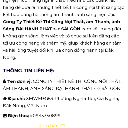
nghiệm luôn lắng nghe, thấu hiểu nhu cầu của khách
hàng để đưa ra những thiết kế, thi công nội thất sáng tạo
kết hợp cùng hệ thống âm thanh, ánh sáng hiện đại.
Công Ty Thiết Kế Thi Công Nội Thất, âm Thanh, ánh
Sáng ĐẠI HẠNH PHÁT <-> SÀI GÒN
cam kết mang đến
không gian sống, làm việc và tổ chức sự kiện đẳng cấp,
tối ưu công năng và thẩm mỹ, giúp khách hàng an tâm
và hài lòng tuyệt đối khi lựa chọn đồng hành tại Đắk
Nông.
THÔNG TIN LIÊN HỆ:
Tên đơn vị:
CÔNG TY THIẾT KẾ THI CÔNG NỘI THẤT,
ÂM THANH, ÁNH SÁNG ĐẠI HẠNH PHÁT <-> SÀI GÒN
Địa chỉ:
XMWM+G69 Phường Nghĩa Tân, Gia Nghĩa,
Đắk Nông, Việt Nam
Điện thoại:
0945350899
Xem bản đồ