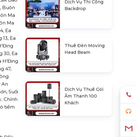
Dịch Vụ Thi Công
, Buôn
Backdrop
Buôn Ma
uôn Ma
4, Ea
g 13, Ea
Thuê Đèn Moving
H’Đing
Head Beam
g 30, Ea
a H’Đing
g 47,
Sông
y An
Dịch Vụ Thuê Gói
ơn, Suối
Âm Thanh 100
:. Chính
Khách
có tiềm