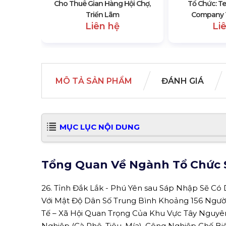
Cho Thuê Gian Hàng Hội Chợ,
Tổ Chức: Te
Triển Lãm
Company T
Liên hệ
Li
MÔ TẢ SẢN PHẨM
ĐÁNH GIÁ
MỤC LỤC NỘI DUNG
Tổng Quan Về Ngành Tổ Chức S
26. Tỉnh Đắk Lắk - Phú Yên sau Sáp Nhập Sẽ Có
Với Mật Độ Dân Số Trung Bình Khoảng 156 Người
Tế – Xã Hội Quan Trọng Của Khu Vực Tây Nguyê
Nghiệp (Cà Phê, Tiêu, Mía), Công Nghiệp Chế Bi