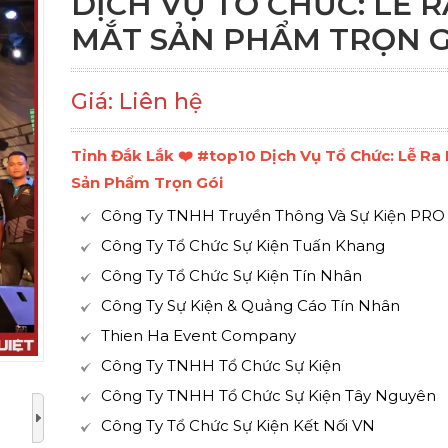
DỊCH VỤ TỔ CHỨC: LỄ R
MẮT SẢN PHẨM TRỌN G
Giá: Liên hệ
Tỉnh Đắk Lắk ❤️️ #top10 Dịch Vụ Tổ Chức: Lễ Ra
Sản Phẩm Trọn Gói
Công Ty TNHH Truyền Thông Và Sự Kiện PRO
Công Ty Tổ Chức Sự Kiện Tuấn Khang
Công Ty Tổ Chức Sự Kiện Tín Nhân
Công Ty Sự Kiện & Quảng Cáo Tín Nhân
Thien Ha Event Company
Công Ty TNHH Tổ Chức Sự Kiện
Công Ty TNHH Tổ Chức Sự Kiện Tây Nguyên
Công Ty Tổ Chức Sự Kiện Kết Nối VN