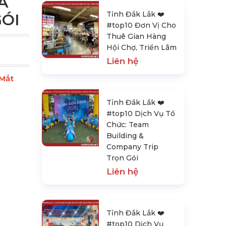
A
Tỉnh Đắk Lắk ❤️️
ÓI
#top10 Đơn Vị Cho
Thuê Gian Hàng
Hội Chợ, Triển Lãm
Liên hệ
 Mắt
Tỉnh Đắk Lắk ❤️️
#top10 Dịch Vụ Tổ
Chức: Team
Building &
Company Trip
Trọn Gói
Liên hệ
Tỉnh Đắk Lắk ❤️️
#top10 Dịch Vụ