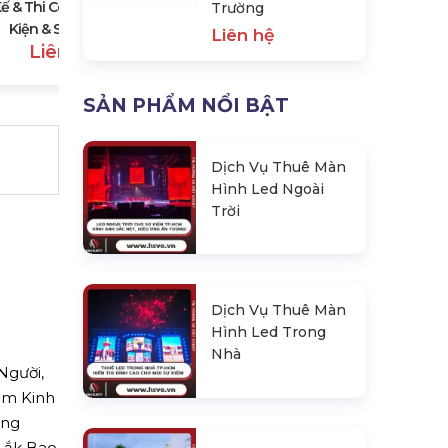
Kế & Thi Công Backdrop Sự
Trường
Kiện & Sinh Nhật
Liên hệ
Liên hệ
SẢN PHẨM NỔI BẬT
Dịch Vụ Thuê Màn
Hình Led Ngoài
Trời
Dịch Vụ Thuê Màn
Hình Led Trong
Nhà
Người,
âm Kinh
ông
 Lắk Bao