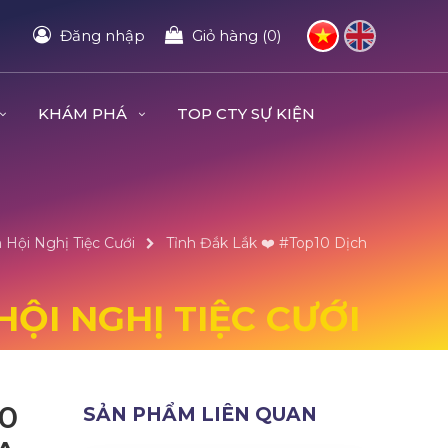
Đăng nhập
Giỏ hàng (0)
KHÁM PHÁ
TOP CTY SỰ KIỆN
 Hội Nghị Tiệc Cưới
Tỉnh Đắk Lắk ❤️️ #top10 Dịch
HỘI NGHỊ TIỆC CƯỚI
10
SẢN PHẨM LIÊN QUAN