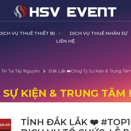
DỊCH VỤ THUÊ THIẾT BỊ
DỊCH VỤ THUÊ NHÂN SỰ
LIÊN HỆ
 Tín Tại Tây Nguyên
Đắk Lắk ❤️️Công Ty Sự Kiện & Trung Tâm
 SỰ KIỆN & TRUNG TÂM 
TỈNH ĐẮK LẮK ❤️️ #TOP