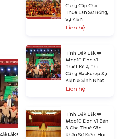
Cung Cấp Cho
Thuê Lân Sư Rồng,
Sự Kiện
Liên hệ
Tỉnh Đắk Lắk ❤️️
#top10 Đơn Vị
Thiết Kế & Thi
Công Backdrop Sự
Kiện & Sinh Nhật
Liên hệ
Tỉnh Đắk Lắk ❤️️ #top10 Đơn Vị
Tỉnh Đắk Lắk ❤️️
Bán & Cho Thuê Sân Khấu Sự
#top10 Đơn Vị Bán
Kiện, Hội Trường
& Cho Thuê Sân
Liên hệ
Đắk Lắk ❤️️ #top10 Đơn Vị
Khấu Sự Kiện, Hội