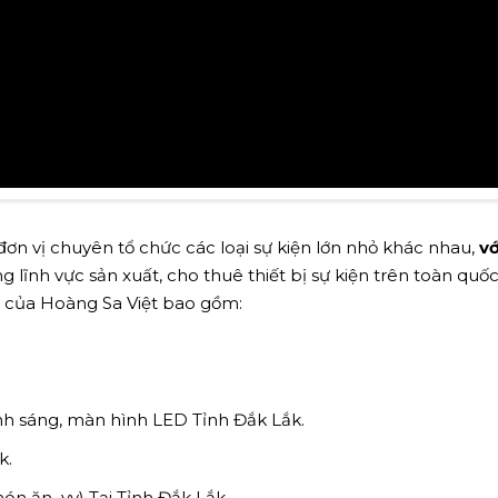
ơn vị chuyên tổ chức các loại sự kiện lớn nhỏ khác nhau,
vớ
 lĩnh vực sản xuất, cho thuê thiết bị sự kiện trên toàn quốc
vụ của Hoàng Sa Việt bao gồm:
nh sáng, màn hình LED Tỉnh Đắk Lắk.
k.
món ăn,..vv) Tại Tỉnh Đắk Lắk.