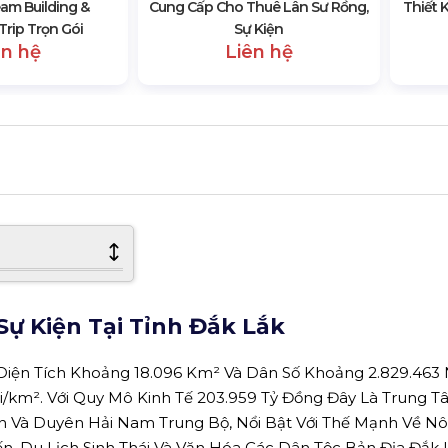
am Building &
Cung Cấp Cho Thuê Lân Sư Rồng,
Thiết 
rip Trọn Gói
Sự Kiện
ên hệ
Liên hệ
ự Kiện Tại Tỉnh Đắk Lắk
 Diện Tích Khoảng 18.096 Km² Và Dân Số Khoảng 2.829.463 
/km². Với Quy Mô Kinh Tế 203.959 Tỷ Đồng Đây Là Trung T
n Và Duyên Hải Nam Trung Bộ, Nổi Bật Với Thế Mạnh Về N
ến, Du Lịch Sinh Thái Và Văn Hóa Các Dân Tộc Bản Địa Đắk