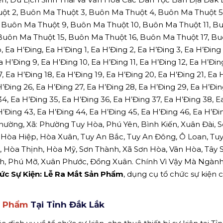
ột 2, Buôn Ma Thuột 3, Buôn Ma Thuột 4, Buôn Ma Thuột 5
, Buôn Ma Thuột 9, Buôn Ma Thuột 10, Buôn Ma Thuột 11, 
 Buôn Ma Thuột 15, Buôn Ma Thuột 16, Buôn Ma Thuột 17, B
, Ea H’Đing, Ea H’Đing 1, Ea H’Đing 2, Ea H’Đing 3, Ea H’Đing 
a H’Đing 9, Ea H’Đing 10, Ea H’Đing 11, Ea H’Đing 12, Ea H’Đin
7, Ea H’Đing 18, Ea H’Đing 19, Ea H’Đing 20, Ea H’Đing 21, Ea 
H’Đing 26, Ea H’Đing 27, Ea H’Đing 28, Ea H’Đing 29, Ea H’Đin
34, Ea H’Đing 35, Ea H’Đing 36, Ea H’Đing 37, Ea H’Đing 38, E
H’Đing 43, Ea H’Đing 44, Ea H’Đing 45, Ea H’Đing 46, Ea H’Đin
ường, Xã: Phường Tuy Hòa, Phú Yên, Bình Kiến, Xuân Đài, 
 Hòa Hiệp, Hòa Xuân, Tuy An Bắc, Tuy An Đông, Ô Loan, Tu
, Hòa Thịnh, Hòa Mỹ, Sơn Thành, Xã Sơn Hòa, Vân Hòa, Tây S
ãnh, Phú Mỡ, Xuân Phước, Đồng Xuân. Chính Vì Vậy Mà Ngành
hức Sự Kiện: Lễ Ra Mắt Sản Phẩm
, dụng cụ tổ chức sự kiện 
n Phẩm
Tại Tỉnh Đắk Lắk