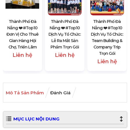
Thành Phố Đà
Thành Phố Đà
Thành Phố Đà
Nẵng ❤️️ #top10
Nẵng ❤️️ #top10
Nẵng ❤️️ #top10
Đơn Vị Cho Thuê
Dịch Vụ Tổ Chức:
Dịch Vụ Tổ Chức:
Gian Hàng Hội
Lễ Ra Mắt Sản
Team Building &
Chợ, Triển Lãm
Phẩm Trọn Gói
Company Trip
Trọn Gói
Liên hệ
Liên hệ
Liên hệ
Mô Tả Sản Phẩm
Đánh Giá
MỤC LỤC NỘI DUNG