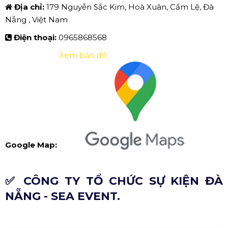
Địa chỉ:
179 Nguyễn Sắc Kim, Hoà Xuân, Cẩm Lệ, Đà
Nẵng , Việt Nam
Điện thoại:
0965868568
Xem bản đồ
Google Map:
✅ CÔNG TY TỔ CHỨC SỰ KIỆN ĐÀ
NẴNG - SEA EVENT.