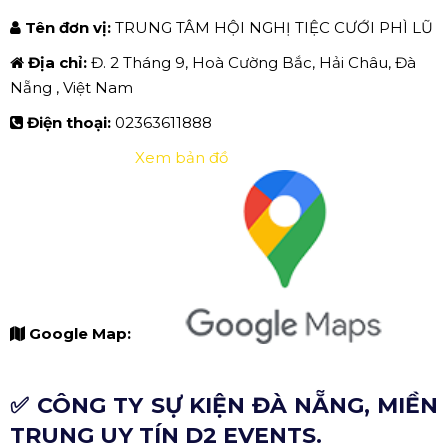
Tên đơn vị:
TRUNG TÂM HỘI NGHỊ TIỆC CƯỚI PHÌ LŨ
Địa chỉ:
Đ. 2 Tháng 9, Hoà Cường Bắc, Hải Châu, Đà
Nẵng , Việt Nam
Điện thoại:
02363611888
Xem bản đồ
Google Map:
✅ CÔNG TY SỰ KIỆN ĐÀ NẴNG, MIỀN
TRUNG UY TÍN D2 EVENTS.