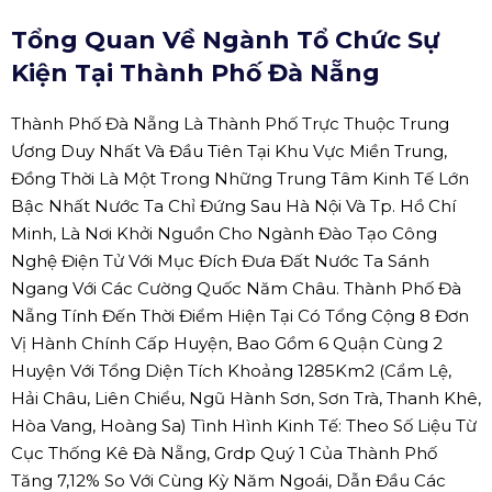
Tổng Quan Về Ngành Tổ Chức Sự
Kiện Tại Thành Phố Đà Nẵng
Thành Phố Đà Nẵng Là Thành Phố Trực Thuộc Trung
Ương Duy Nhất Và Đầu Tiên Tại Khu Vực Miền Trung,
Đồng Thời Là Một Trong Những Trung Tâm Kinh Tế Lớn
Bậc Nhất Nước Ta Chỉ Đứng Sau Hà Nội Và Tp. Hồ Chí
Minh, Là Nơi Khởi Nguồn Cho Ngành Đào Tạo Công
Nghệ Điện Tử Với Mục Đích Đưa Đất Nước Ta Sánh
Ngang Với Các Cường Quốc Năm Châu. Thành Phố Đà
Nẵng Tính Đến Thời Điểm Hiện Tại Có Tổng Cộng 8 Đơn
Vị Hành Chính Cấp Huyện, Bao Gồm 6 Quận Cùng 2
Huyện Với Tổng Diện Tích Khoảng 1285Km2 (Cẩm Lệ,
Hải Châu, Liên Chiểu, Ngũ Hành Sơn, Sơn Trà, Thanh Khê,
Hòa Vang, Hoàng Sa) Tình Hình Kinh Tế: Theo Số Liệu Từ
Cục Thống Kê Đà Nẵng, Grdp Quý 1 Của Thành Phố
Tăng 7,12% So Với Cùng Kỳ Năm Ngoái, Dẫn Đầu Các