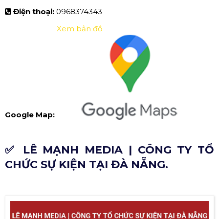
Điện thoại:
0968374343
Xem bản đồ
Google Map:
✅ LÊ MẠNH MEDIA | CÔNG TY TỔ
CHỨC SỰ KIỆN TẠI ĐÀ NẴNG.