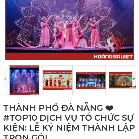
THÀNH PHỐ ĐÀ NẴNG ❤️️
#TOP10 DỊCH VỤ TỔ CHỨC SỰ
KIỆN: LỄ KỶ NIỆM THÀNH LẬP
TRỌN GÓI