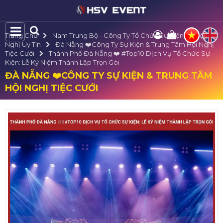
Trang Chủ
Nam Trung Bộ - Công Ty Tổ Chức Sự Kiện Và Hội
Nghị Uy Tín
Đà Nẵng ❤️️Công Ty Sự Kiện & Trung Tâm Hội Nghị
Tiệc Cưới
Thành Phố Đà Nẵng ❤️️ #top10 Dịch Vụ Tổ Chức Sự
Kiện: Lễ Kỷ Niệm Thành Lập Trọn Gói
ĐÀ NẴNG ❤️️CÔNG TY SỰ KIỆN & TRUNG TÂM
HỘI NGHỊ TIỆC CƯỚI