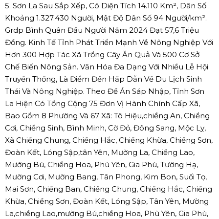
5. Sơn La Sau Sắp Xếp, Có Diện Tích 14.110 Km², Dân Số
Khoảng 1.327.430 Người, Mật Độ Dân Số 94 Người/km².
Grdp Bình Quân Đầu Người Năm 2024 Đạt 57,6 Triệu
Đồng. Kinh Tế Tỉnh Phát Triển Mạnh Về Nông Nghiệp Với
Hơn 300 Hợp Tác Xã Trồng Cây Ăn Quả Và 500 Cơ Sở
Chế Biến Nông Sản. Văn Hóa Đa Dạng Với Nhiều Lễ Hội
Truyền Thống, Là Điểm Đến Hấp Dẫn Về Du Lịch Sinh
Thái Và Nông Nghiệp. Theo Đề Án Sáp Nhập, Tỉnh Sơn
La Hiện Có Tổng Cộng 75 Đơn Vị Hành Chính Cấp Xã,
Bao Gồm 8 Phường Và 67 Xã: Tô Hiệu,chiềng An, Chiềng
Cơi, Chiềng Sinh, Bình Minh, Cờ Đỏ, Đông Sang, Mộc Lỵ,
Xã Chiềng Chung, Chiềng Hắc, Chiềng Khừa, Chiềng Sơn,
Đoàn Kết, Lóng Sập,tân Yên, Mường La, Chiềng Lao,
Mường Bú, Chiềng Hoa, Phù Yên, Gia Phù, Tường Hạ,
Mường Cơi, Mường Bang, Tân Phong, Kim Bon, Suối Tọ,
Mai Sơn, Chiềng Ban, Chiềng Chung, Chiềng Hắc, Chiềng
Khừa, Chiềng Sơn, Đoàn Kết, Lóng Sập, Tân Yên, Mường
La,chiềng Lao,mường Bú,chiềng Hoa, Phù Yên, Gia Phù,