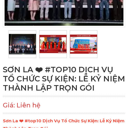
SƠN LA ❤️️ #TOP10 DỊCH VỤ
TỔ CHỨC SỰ KIỆN: LỄ KỶ NIỆM
THÀNH LẬP TRỌN GÓI
Giá: Liên hệ
Sơn La ❤️️ #top10 Dịch Vụ Tổ Chức Sự Kiện: Lễ Kỷ Niệm