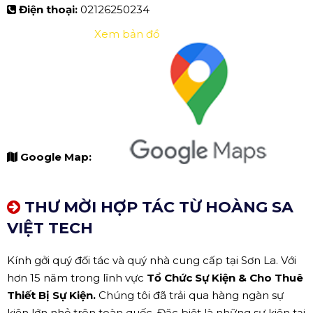
Điện thoại:
02126250234
Xem bản đồ
Google Map:
THƯ MỜI HỢP TÁC TỪ HOÀNG SA
VIỆT TECH
Kính gởi quý đối tác và quý nhà cung cấp tại Sơn La. Với
hơn 15 năm trong lĩnh vực
Tổ Chức Sự Kiện & Cho Thuê
Thiết Bị Sự Kiện.
Chúng tôi đã trải qua hàng ngàn sự
kiện lớn nhỏ trên toàn quốc. Đặc biệt là những sự kiện tại