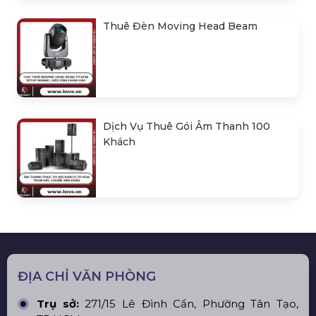
Thuê Đèn Moving Head Beam
Dịch Vụ Thuê Gói Âm Thanh 100
Khách
ĐỊA CHỈ VĂN PHÒNG
Trụ sở:
271/15 Lê Đình Cẩn, Phường Tân Tạo,