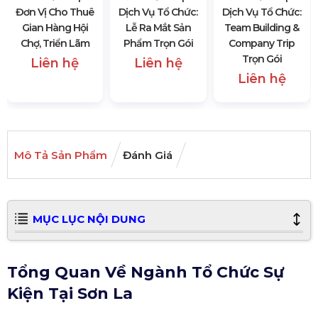
Đơn Vị Cho Thuê
Dịch Vụ Tổ Chức:
Dịch Vụ Tổ Chức:
Gian Hàng Hội
Lễ Ra Mắt Sản
Team Building &
Chợ, Triển Lãm
Phẩm Trọn Gói
Company Trip
Trọn Gói
Liên hệ
Liên hệ
Liên hệ
Mô Tả Sản Phẩm
Đánh Giá
MỤC LỤC NỘI DUNG
Tổng Quan Về Ngành Tổ Chức Sự
Kiện Tại Sơn La