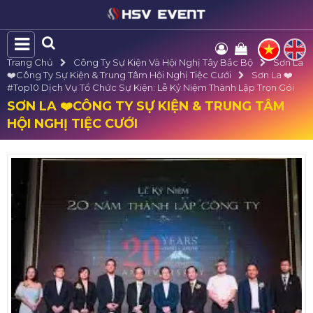
Trang Chủ
Công Ty Sự Kiện Và Hội Nghị Tây Bắc Bộ
Sơn La
❤️️Công Ty Sự Kiện & Trung Tâm Hội Nghị Tiệc Cưới
Sơn La ❤️️
#top10 Dịch Vụ Tổ Chức Sự Kiện: Lễ Kỷ Niệm Thành Lập Trọn Gói
SƠN LA ❤️️CÔNG TY SỰ KIỆN & TRUNG TÂM
HỘI NGHỊ TIỆC CƯỚI