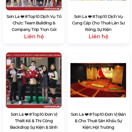
Sơn La ❤️️ #top10 Dịch Vụ Tổ
Sơn La ❤️️ #top10 Dịch Vụ
Chức: Team Building &
Cung Cấp Cho Thuê Lân Sư
Company Trip Trọn Gói
Rồng, Sự Kiện
Liên hệ
Liên hệ
Sơn La ❤️️ #top10 Đơn Vị
Sơn La ❤️️ #top10 Đơn Vị Bán
Thiết Kế & Thi Công
& Cho Thuê Sân Khấu Sự
Backdrop Sự Kiện & Sinh
Kiện, Hội Trường