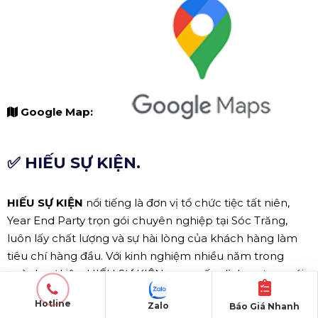
Google Map:
✅ HIẾU SỰ KIỆN.
HIẾU SỰ KIỆN
nổi tiếng là đơn vị tổ chức tiệc tất niên,
Year End Party trọn gói chuyên nghiệp tại Sóc Trăng,
luôn lấy chất lượng và sự hài lòng của khách hàng làm
tiêu chí hàng đầu. Với kinh nghiệm nhiều năm trong
ngành sự kiện, HIẾU SỰ KIỆN cung cấp dịch vụ trọn gói
từ khâu lên ý tưởng, chuẩn bị thực đơn, trang trí cho đến
Hotline
Zalo
Báo Giá Nhanh
quản lý chương trình, đảm bảo sự kiện diễn ra suôn sẻ và