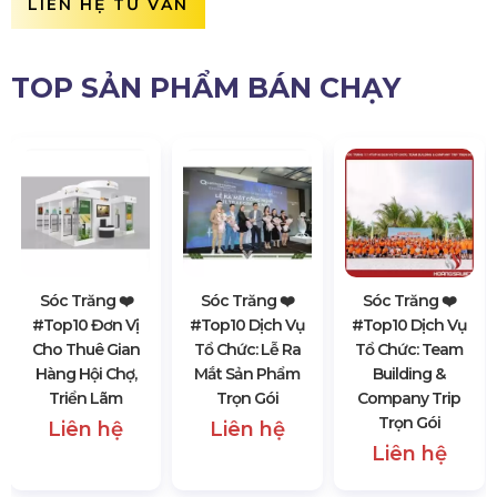
LIÊN HỆ TƯ VẤN
TOP SẢN PHẨM BÁN CHẠY
Sóc Trăng ❤️️
Sóc Trăng ❤️️
Sóc Trăng ❤️️
#top10 Đơn Vị
#top10 Dịch Vụ
#top10 Dịch Vụ
Cho Thuê Gian
Tổ Chức: Lễ Ra
Tổ Chức: Team
Hàng Hội Chợ,
Mắt Sản Phẩm
Building &
Triển Lãm
Trọn Gói
Company Trip
Trọn Gói
Liên hệ
Liên hệ
Liên hệ