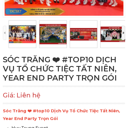
SÓC TRĂNG ❤️️ #TOP10 DỊCH
VỤ TỔ CHỨC TIỆC TẤT NIÊN,
YEAR END PARTY TRỌN GÓI
Giá: Liên hệ
Sóc Trăng ❤️️ #top10 Dịch Vụ Tổ Chức Tiệc Tất Niên,
Year End Party Trọn Gói
Huy Trung Event