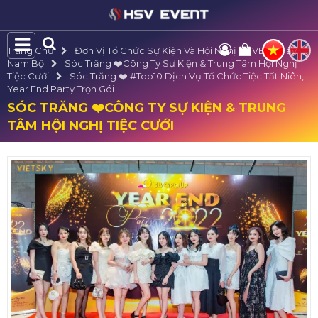
Trang Chủ
Đơn Vị Tổ Chức Sự Kiện Và Hội Nghị HSVE Tại Tây
Nam Bộ
Sóc Trăng ❤️️Công Ty Sự Kiện & Trung Tâm Hội Nghị
Tiệc Cưới
Sóc Trăng ❤️️ #top10 Dịch Vụ Tổ Chức Tiệc Tất Niên,
Year End Party Trọn Gói
SÓC TRĂNG ❤️️CÔNG TY SỰ KIỆN & TRUNG
TÂM HỘI NGHỊ TIỆC CƯỚI