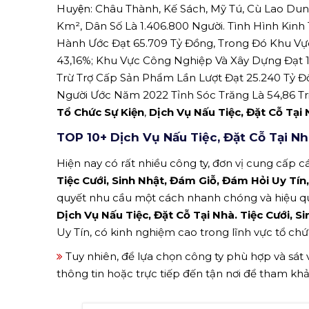
Huyện: Châu Thành, Kế Sách, Mỹ Tú, Cù Lao Dun
Km², Dân Số Là 1.406.800 Người. Tình Hình Kinh
Hành Ước Đạt 65.709 Tỷ Đồng, Trong Đó Khu Vự
43,16%; Khu Vực Công Nghiệp Và Xây Dựng Đạt 
Trừ Trợ Cấp Sản Phẩm Lần Lượt Đạt 25.240 Tỷ Đ
Người Ước Năm 2022 Tỉnh Sóc Trăng Là 54,86 Tr
Tổ Chức Sự Kiện
,
Dịch Vụ Nấu Tiệc, Đặt Cỗ Tại
TOP 10+ Dịch Vụ Nấu Tiệc, Đặt Cỗ Tại Nh
Hiện nay có rất nhiều công ty, đơn vị cung cấp cá
Tiệc Cưới, Sinh Nhật, Đám Giỗ, Đám Hỏi Uy Tí
quyết nhu cầu một cách nhanh chóng và hiệu q
Dịch Vụ Nấu Tiệc, Đặt Cỗ Tại Nhà. Tiệc Cưới, 
Uy Tín, có kinh nghiệm cao trong lĩnh vực tổ chứ
Tuy nhiên, để lựa chọn công ty phù hợp và sát
thông tin hoặc trực tiếp đến tận nơi để tham kh