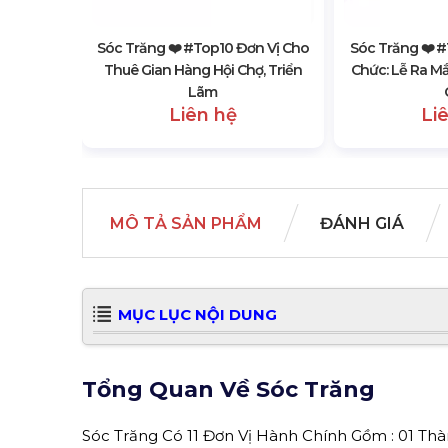
Sóc Trăng ❤️️ #top10 Đơn Vị Cho
Sóc Trăng ❤️️ 
Thuê Gian Hàng Hội Chợ, Triển
Chức: Lễ Ra M
Lãm
Liên hệ
Li
MÔ TẢ SẢN PHẨM
ĐÁNH GIÁ
MỤC LỤC NỘI DUNG
Tổng Quan Về Sóc Trăng
Sóc Trăng Có 11 Đơn Vị Hành Chính Gồm : 01 Thành