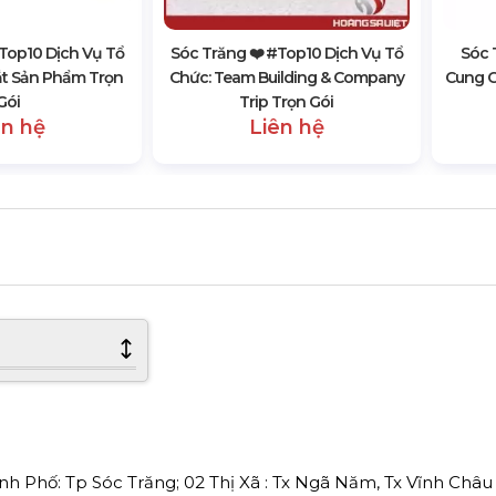
#top10 Dịch Vụ Tổ
Sóc Trăng ❤️️ #top10 Dịch Vụ Tổ
Sóc 
ắt Sản Phẩm Trọn
Chức: Team Building & Company
Cung C
Gói
Trip Trọn Gói
ên hệ
Liên hệ
 Phố: Tp Sóc Trăng; 02 Thị Xã : Tx Ngã Năm, Tx Vĩnh Châu 