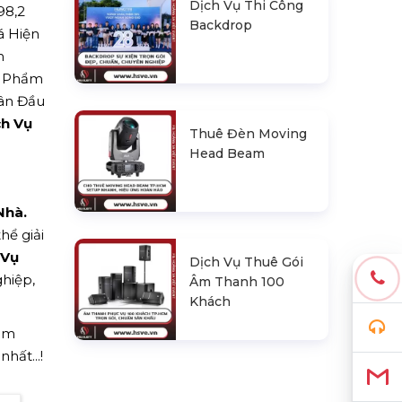
Dịch Vụ Thi Công
298,2
Backdrop
á Hiện
m
n Phẩm
uân Đầu
ch Vụ
Thuê Đèn Moving
Head Beam
Nhà.
hể giải
 Vụ
Dịch Vụ Thuê Gói
hiệp,
Âm Thanh 100
Khách
hêm
hất...!