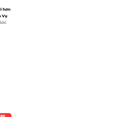
i hơn
h Vụ
 Sóc