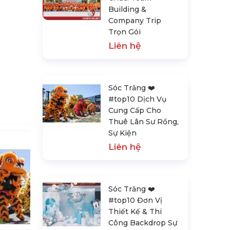
Building &
Company Trip
Trọn Gói
Liên hệ
Sóc Trăng ❤️️
#top10 Dịch Vụ
Cung Cấp Cho
Thuê Lân Sư Rồng,
Sự Kiện
Liên hệ
Sóc Trăng ❤️️
#top10 Đơn Vị
Thiết Kế & Thi
Sóc Trăng ❤️️ #top10 Đơn Vị Thiết
Công Backdrop Sự
Kế & Thi Công Backdrop Sự Kiện