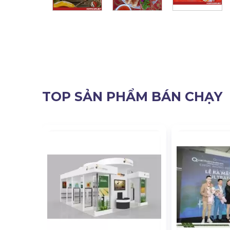
TOP SẢN PHẨM BÁN CHẠY
ơn Vị Bán
Kiện, Hội