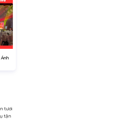
 Ánh
n tươi
ụ tận