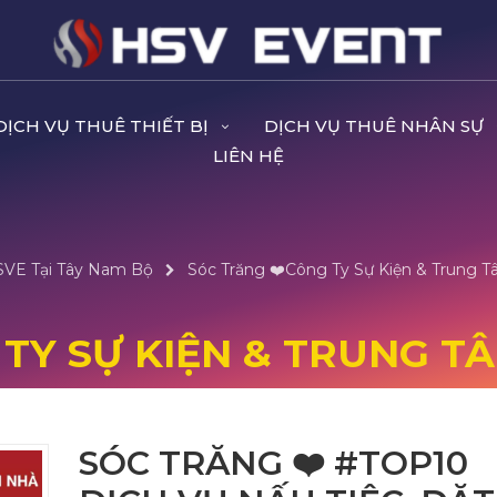
DỊCH VỤ THUÊ THIẾT BỊ
DỊCH VỤ THUÊ NHÂN SỰ
LIÊN HỆ
HSVE Tại Tây Nam Bộ
Sóc Trăng ❤️️Công Ty Sự Kiện & Trung T
 TY SỰ KIỆN & TRUNG TÂ
SÓC TRĂNG ❤️️ #TOP10