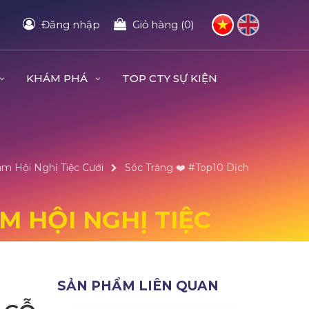
Đăng nhập
Giỏ hàng (0)
KHÁM PHÁ
TOP CTY SỰ KIỆN
âm Hội Nghị Tiệc Cưới
Sóc Trăng ❤️️ #top10 Dịch
M HỘI NGHỊ TIỆC
SẢN PHẨM LIÊN QUAN