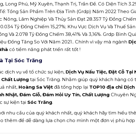
g, Long Phú, Mỹ Xuyên, Thạnh Trị, Trần Đề. Có Diện Tích 3.
 Tế: Tổng Sản Phẩm Trên Địa Tỉnh (Grdp) Năm 2022 Theo Gi
c Nông, Lâm Nghiệp Và Thủy Sản Đạt 28.357 Tỷ Đồng Chiế
10.034 Tỷ Đồng Chiếm 15,27%; Khu Vực Dịch Vụ Và Thuế Sả
ồng Và 2.078 Tỷ Đồng Chiếm 38,41% Và 3,16%. Grdp Bình Q
iệu Đồng Tăng So Với Năm 2021.. Chính vì vậy mà ngành
Dị
 Nhà
có tiềm năng phát triển rất tốt !
à Tại Sóc Trăng
c dịch vụ về tổ chức sự kiện,
Dịch Vụ Nấu Tiệc, Đặt Cỗ Tại 
n, Chất Lượng
tại Sóc Trăng. Nhằm giúp quý khách hàng có t
uả nhất,
Hoàng Sa Việt
đã tổng hợp lại
TOP10 địa chỉ Dịch
Sinh Nhật, Đám Giỗ, Đám Hỏi Uy Tín, Chất Lượng
Chuyên Ng
c sự kiện tại
Sóc Trăng
.
 với nhu cầu của quý khách nhất, quý khách hãy tìm hiểu t
ảo thêm để dễ dàng lựa chọn cho mình một đơn vị phù hợp n