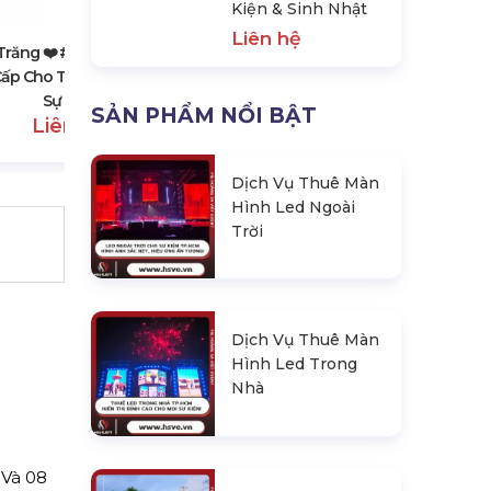
Kiện & Sinh Nhật
& Sinh Nhật
Liên hệ
Liên hệ
Trăng ❤️️ #top10 Dịch Vụ
ấp Cho Thuê Lân Sư Rồng,
Sự Kiện
SẢN PHẨM NỔI BẬT
Liên hệ
Dịch Vụ Thuê Màn
Hình Led Ngoài
Trời
Dịch Vụ Thuê Màn
Hình Led Trong
Nhà
Và 08