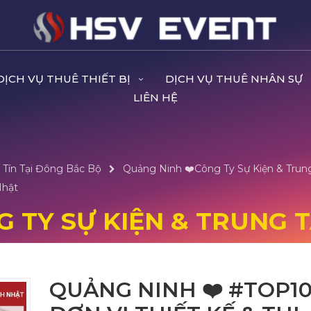
DỊCH VỤ THUÊ THIẾT BỊ
DỊCH VỤ THUÊ NHÂN SỰ
LIÊN HỆ
 Tín Tại Đông Bắc Bộ
Quảng Ninh ❤️️Công Ty Sự Kiện & Trun
Nhật
G TY SỰ KIỆN & TRUNG T
QUẢNG NINH ❤️️ #TOP1