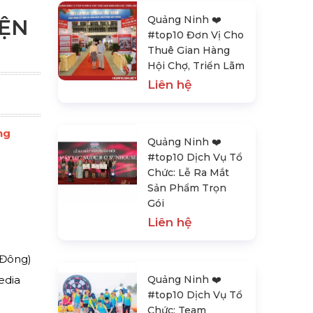
Quảng Ninh ❤️️
IỆN
#top10 Đơn Vị Cho
Thuê Gian Hàng
Hội Chợ, Triển Lãm
Liên hệ
ng
Quảng Ninh ❤️️
#top10 Dịch Vụ Tổ
Chức: Lễ Ra Mắt
Sản Phẩm Trọn
Gói
Liên hệ
 Đông)
edia
Quảng Ninh ❤️️
#top10 Dịch Vụ Tổ
Chức: Team