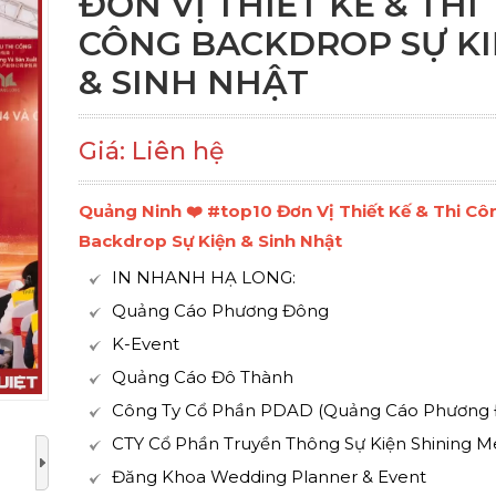
ĐƠN VỊ THIẾT KẾ & THI
CÔNG BACKDROP SỰ K
& SINH NHẬT
Giá: Liên hệ
Quảng Ninh ❤️️ #top10 Đơn Vị Thiết Kế & Thi Cô
Backdrop Sự Kiện & Sinh Nhật
IN NHANH HẠ LONG:
Quảng Cáo Phương Đông
K-Event
Quảng Cáo Đô Thành
Công Ty Cổ Phần PDAD (Quảng Cáo Phương
CTY Cổ Phần Truyền Thông Sự Kiện Shining M
Đăng Khoa Wedding Planner & Event