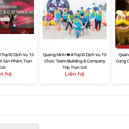
#top10 Dịch Vụ Tổ
Quảng Ninh ❤️️ #top10 Dịch Vụ Tổ
Quảng
ắt Sản Phẩm Trọn
Chức: Team Building & Company
Cung C
Gói
Trip Trọn Gói
ên hệ
Liên hệ