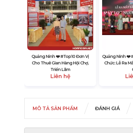
 Đơn Vị
 Che Sự
Quảng Ninh ❤️️ #top10 Đơn Vị
Quảng Ninh ❤️️ 
Cho Thuê Gian Hàng Hội Chợ,
Chức: Lễ Ra M
Triển Lãm
Liên hệ
Li
MÔ TẢ SẢN PHẨM
ĐÁNH GIÁ