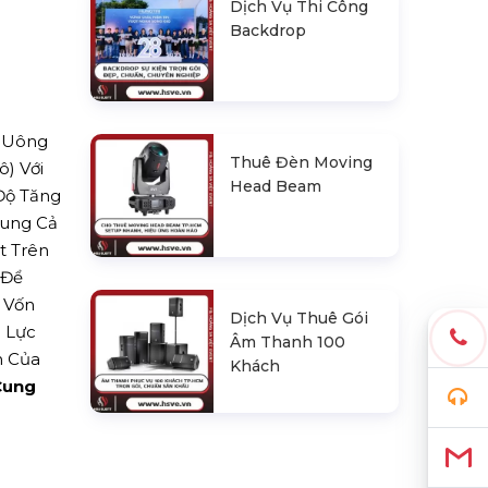
Dịch Vụ Thi Công
Backdrop
, Uông
Thuê Đèn Moving
ô) Với
Head Beam
 Độ Tăng
hung Cả
t Trên
 Để
 Vốn
Dịch Vụ Thuê Gói
ủ Lực
Âm Thanh 100
n Của
Khách
Cung