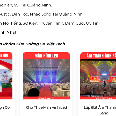
món ăn,..vv) Tại Quảng Ninh.
stic, Dân Tộc, Nhạc Sống Tại Quảng Ninh.
Nổi Tiếng, Sự Kiện, Truyền Hình, Đám Cưới, Uy Tín
Sinh Nhật
 Phẩm Cửa Hoàng Sa Việt Tech
ọn Gói
Cho Thuê Màn Hình Led
Lắp Đặt Âm Thanh
Sáng