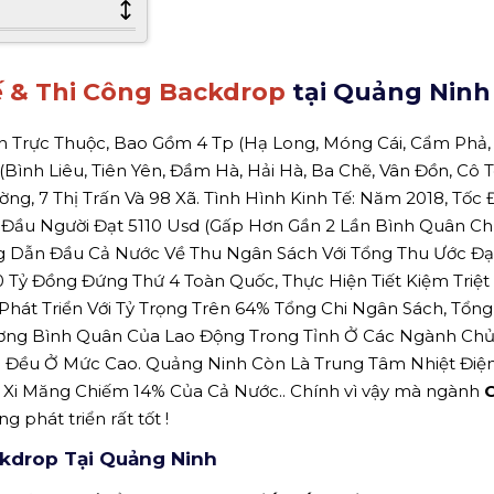
ế & Thi Công Backdrop
tại Quảng Ninh
n Trực Thuộc, Bao Gồm 4 Tp (Hạ Long, Móng Cái, Cẩm Phả
(Bình Liêu, Tiên Yên, Đầm Hà, Hải Hà, Ba Chẽ, Vân Đồn, Cô T
g, 7 Thị Trấn Và 98 Xã. Tình Hình Kinh Tế: Năm 2018, Tốc
n Đầu Người Đạt 5110 Usd (Gấp Hơn Gần 2 Lần Bình Quân C
g Dẫn Đầu Cả Nước Về Thu Ngân Sách Với Tổng Thu Ước Đạ
 Tỷ Đồng Đứng Thứ 4 Toàn Quốc, Thực Hiện Tiết Kiệm Triệt
hát Triển Với Tỷ Trọng Trên 64% Tổng Chi Ngân Sách, Tổng
Lương Bình Quân Của Lao Động Trong Tỉnh Ở Các Ngành Ch
ch Đều Ở Mức Cao. Quảng Ninh Còn Là Trung Tâm Nhiệt Điệ
 Xi Măng Chiếm 14% Của Cả Nước.. Chính vì vậy mà ngành
g phát triển rất tốt !
ckdrop Tại Quảng Ninh