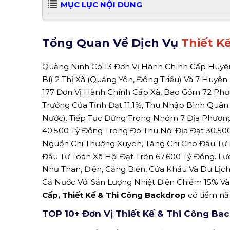
MỤC LỤC NỘI DUNG
Tổng Quan Về Dịch Vụ
Thiết K
Quảng Ninh Có 13 Đơn Vị Hành Chính Cấp Huyệ
Bí) 2 Thị Xã (Quảng Yên, Đông Triều) Và 7 Huyện 
177 Đơn Vị Hành Chính Cấp Xã, Bao Gồm 72 Phườn
Trưởng Của Tỉnh Đạt 11,1%, Thu Nhập Bình Quâ
Nước). Tiếp Tục Đứng Trong Nhóm 7 Địa Phươn
40.500 Tỷ Đồng Trong Đó Thu Nội Địa Đạt 30.500
Nguồn Chi Thường Xuyên, Tăng Chi Cho Đầu Tư P
Đầu Tư Toàn Xã Hội Đạt Trên 67.600 Tỷ Đồng. 
Như Than, Điện, Cảng Biển, Cửa Khẩu Và Du Lị
Cả Nước Với Sản Lượng Nhiệt Điện Chiếm 15% Và
Cấp, Thiết Kế & Thi Công Backdrop
có tiềm năn
TOP 10+ Đơn Vị Thiết Kế & Thi Công Ba