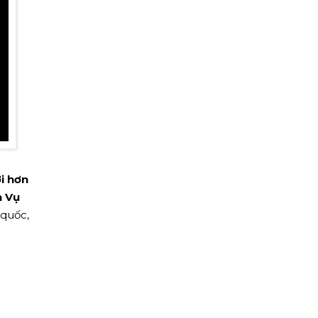
i hơn
h Vụ
 quốc,