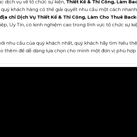
c dịch vụ về tổ chức sự kiện,
Thiết Kế & Thi Công, Làm B
 quý khách hàng có thể giải quyết nhu cầu một cách nhan
địa chỉ Dịch Vụ Thiết Kế & Thi Công, Làm Cho Thuê Bac
p, Uy Tín, có kinh nghiệm cao trong lĩnh vực tổ chức sự kiệ
 với nhu cầu của quý khách nhất, quý khách hãy tìm hiểu t
ảo thêm để dễ dàng lựa chọn cho mình một đơn vị phù hợp n