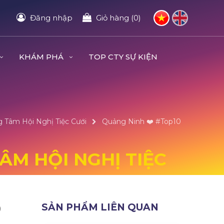
Đăng nhập
Giỏ hàng (0)
KHÁM PHÁ
TOP CTY SỰ KIỆN
g Tâm Hội Nghị Tiệc Cưới
Quảng Ninh ❤️️ #top10
ÂM HỘI NGHỊ TIỆC
0
SẢN PHẨM LIÊN QUAN