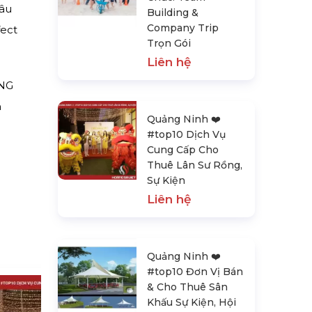
hâu
Building &
Company Trip
ect
Trọn Gói
Liên hệ
ÒNG
m
Quảng Ninh ❤️️
#top10 Dịch Vụ
Cung Cấp Cho
Thuê Lân Sư Rồng,
Sự Kiện
Liên hệ
Quảng Ninh ❤️️
#top10 Đơn Vị Bán
& Cho Thuê Sân
Khấu Sự Kiện, Hội