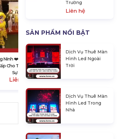
Trường
Liên hệ
SẢN PHẨM NỔI BẬT
Quảng Ninh ❤️️ #top10 Đơn Vị Bán
& Cho Thuê Sân Khấu Sự Kiện, Hội
Trường
Dịch Vụ Thuê Màn
Liên hệ
Hình Led Ngoài
 Ninh ❤️️ #top10 Dịch Vụ
Trời
ấp Cho Thuê Lân Sư Rồng,
Sự Kiện
Liên hệ
Dịch Vụ Thuê Màn
Hình Led Trong
Nhà