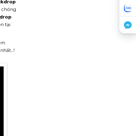
ackdrop
h chóng
kdrop
n tại
hêm
hất...!