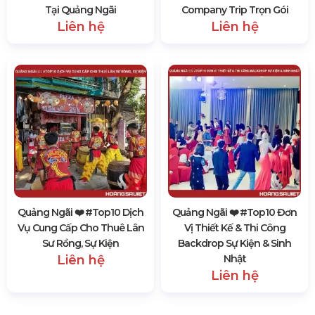
Tại Quảng Ngãi
Company Trip Trọn Gói
Liên hệ
Liên hệ
Quảng Ngãi ❤️️ #top10 Dịch
Quảng Ngãi ❤️️ #top10 Đơn
Vụ Cung Cấp Cho Thuê Lân
Vị Thiết Kế & Thi Công
Sư Rồng, Sự Kiện
Backdrop Sự Kiện & Sinh
Liên hệ
Nhật
Liên hệ