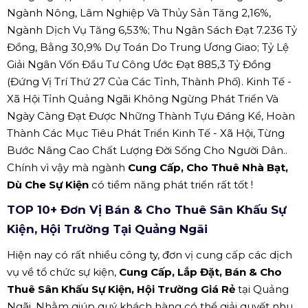
Ngành Nông, Lâm Nghiệp Và Thủy Sản Tăng 2,16%,
Ngành Dịch Vụ Tăng 6,53%; Thu Ngân Sách Đạt 7.236 Tỷ
Đồng, Bằng 30,9% Dự Toán Do Trung Ương Giao; Tỷ Lệ
Giải Ngân Vốn Đầu Tư Công Ước Đạt 885,3 Tỷ Đồng
(Đứng Vị Trí Thứ 27 Của Các Tỉnh, Thành Phố). Kinh Tế -
Xã Hội Tỉnh Quảng Ngãi Không Ngừng Phát Triển Và
Ngày Càng Đạt Được Những Thành Tựu Đáng Kể, Hoàn
Thành Các Mục Tiêu Phát Triển Kinh Tế - Xã Hội, Từng
Bước Nâng Cao Chất Lượng Đời Sống Cho Người Dân..
Chính vì vậy mà ngành
Cung Cấp, Cho Thuê Nhà Bạt,
Dù Che Sự Kiện
có tiềm năng phát triển rất tốt !
TOP 10+ Đơn Vị Bán & Cho Thuê Sân Khấu Sự
Kiện, Hội Trường Tại Quảng Ngãi
Hiện nay có rất nhiều công ty, đơn vị cung cấp các dịch
vụ về tổ chức sự kiện,
Cung Cấp, Lắp Đặt, Bán & Cho
Thuê Sân Khấu Sự Kiện, Hội Trường Giá Rẻ
tại Quảng
Ngãi. Nhằm giúp quý khách hàng có thể giải quyết nhu