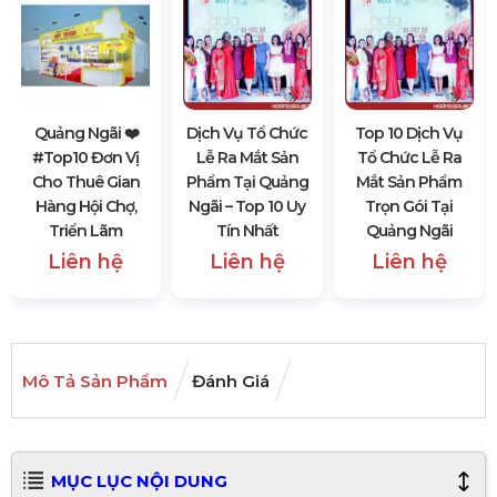
Quảng Ngãi ❤️️
Dịch Vụ Tổ Chức
Top 10 Dịch Vụ
#top10 Đơn Vị
Lễ Ra Mắt Sản
Tổ Chức Lễ Ra
Cho Thuê Gian
Phẩm Tại Quảng
Mắt Sản Phẩm
Hàng Hội Chợ,
Ngãi – Top 10 Uy
Trọn Gói Tại
Triển Lãm
Tín Nhất
Quảng Ngãi
Liên hệ
Liên hệ
Liên hệ
Mô Tả Sản Phẩm
Đánh Giá
MỤC LỤC NỘI DUNG