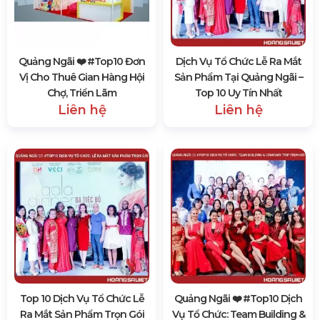
Quảng Ngãi ❤️️ #top10 Đơn
Dịch Vụ Tổ Chức Lễ Ra Mắt
Vị Cho Thuê Gian Hàng Hội
Sản Phẩm Tại Quảng Ngãi –
Chợ, Triển Lãm
Top 10 Uy Tín Nhất
Liên hệ
Liên hệ
Top 10 Dịch Vụ Tổ Chức Lễ
Quảng Ngãi ❤️️ #top10 Dịch
Ra Mắt Sản Phẩm Trọn Gói
Vụ Tổ Chức: Team Building &