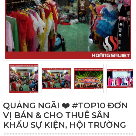
QUẢNG NGÃI ❤️️ #TOP10 ĐƠN
VỊ BÁN & CHO THUÊ SÂN
KHẤU SỰ KIỆN, HỘI TRƯỜNG