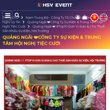
Trang Chủ
Nam Trung Bộ - Công Ty Tổ Chức Sự Kiện Và Hội
Nghị Uy Tín
Quảng Ngãi ❤️️Công Ty Sự Kiện & Trung Tâm Hội
Nghị Tiệc Cưới
Quảng Ngãi ❤️️ #top10 Đơn Vị Bán & Cho Thuê
Sân Khấu Sự Kiện, Hội Trường
QUẢNG NGÃI ❤️️CÔNG TY SỰ KIỆN & TRUNG
TÂM HỘI NGHỊ TIỆC CƯỚI