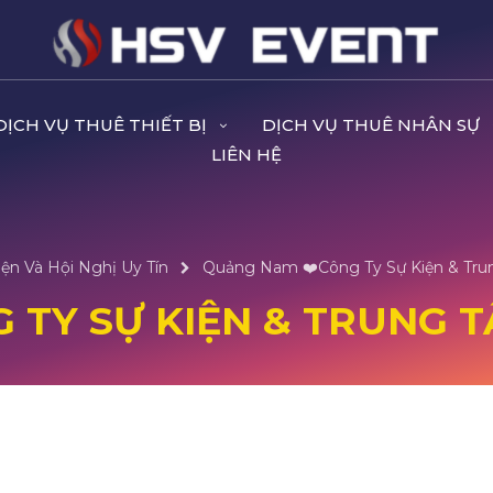
DỊCH VỤ THUÊ THIẾT BỊ
DỊCH VỤ THUÊ NHÂN SỰ
LIÊN HỆ
ện Và Hội Nghị Uy Tín
Quảng Nam ❤️️Công Ty Sự Kiện & Tru
 TY SỰ KIỆN & TRUNG T