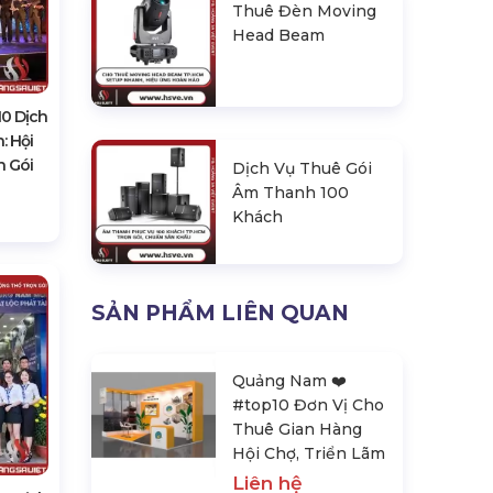
Thuê Đèn Moving
Head Beam
0 Dịch
: Hội
n Gói
Dịch Vụ Thuê Gói
Âm Thanh 100
Khách
SẢN PHẨM LIÊN QUAN
Quảng Nam ❤️️
#top10 Đơn Vị Cho
Thuê Gian Hàng
Hội Chợ, Triển Lãm
Liên hệ