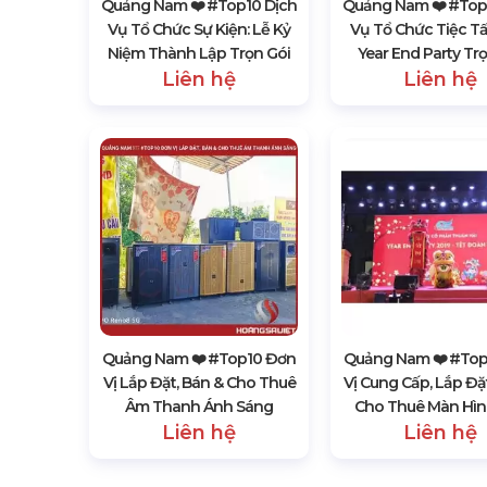
Quảng Nam ❤️️ #top10 Dịch
Quảng Nam ❤️️ #top
Vụ Tổ Chức Sự Kiện: Lễ Kỷ
Vụ Tổ Chức Tiệc Tấ
Niệm Thành Lập Trọn Gói
Year End Party Tr
Liên hệ
Liên hệ
Quảng Nam ❤️️ #top10 Đơn
Quảng Nam ❤️️ #to
Vị Lắp Đặt, Bán & Cho Thuê
Vị Cung Cấp, Lắp Đặ
Âm Thanh Ánh Sáng
Cho Thuê Màn Hìn
Liên hệ
Liên hệ