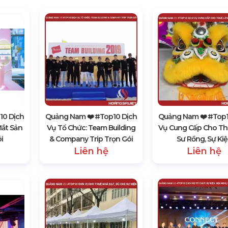
10 Dịch
Quảng Nam ❤️️ #top10 Dịch
Quảng Nam ❤️️ #top1
Mắt Sản
Vụ Tổ Chức: Team Building
Vụ Cung Cấp Cho Th
i
& Company Trip Trọn Gói
Sư Rồng, Sự Ki
Liên hệ
Liên hệ