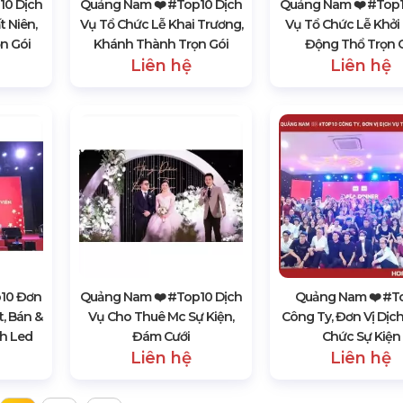
10 Dịch
Quảng Nam ❤️️ #top10 Dịch
Quảng Nam ❤️️ #top1
t Niên,
Vụ Tổ Chức Lễ Khai Trương,
Vụ Tổ Chức Lễ Khởi
ọn Gói
Khánh Thành Trọn Gói
Động Thổ Trọn 
Liên hệ
Liên hệ
p10 Đơn
Quảng Nam ❤️️ #top10 Dịch
Quảng Nam ❤️️ #t
t, Bán &
Vụ Cho Thuê Mc Sự Kiện,
Công Ty, Đơn Vị Dịc
h Led
Đám Cưới
Chức Sự Kiện
Liên hệ
Liên hệ