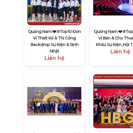
Quảng Nam ❤️️ #top10 Đơn
Quảng Nam ❤️️ #to
Vị Thiết Kế & Thi Công
Vị Bán & Cho Thu
Backdrop Sự Kiện & Sinh
Khấu Sự Kiện, Hội 
Nhật
Liên hệ
Liên hệ