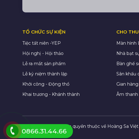
TỔ CHỨC SỰ KIỆN
CHO THUÊ
Tiệc tất niên -YEP
Màn hình
Hội nghị - Hội thảo
Nhà bạt sự
Lễ ra mắt sản phẩm
Bàn ghế s
Lễ kỷ niệm thành lập
Sân khấu 
Khởi công - Động thổ
Gian hàng 
Khai trương - Khánh thành
Âm thanh 
© Copyright 2026. Bản quyền thuộc về
Hoàng Sa Việt
0866.31.44.66