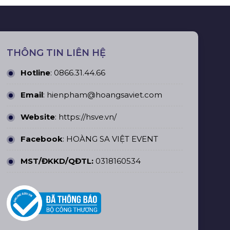
THÔNG TIN LIÊN HỆ
Hotline
:
0866.31.44.66
Email
: hienpham@hoangsaviet.com
Website
:
https://hsve.vn/
Facebook
:
HOÀNG SA VIỆT EVENT
MST/ĐKKD/QĐTL:
0318160534