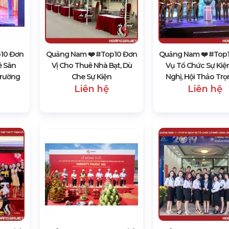
p10 Đơn
Quảng Nam ❤️️ #top10 Đơn
Quảng Nam ❤️️ #top1
ê Sân
Vị Cho Thuê Nhà Bạt, Dù
Vụ Tổ Chức Sự Kiện
Trường
Che Sự Kiện
Nghị, Hội Thảo Trọ
Liên hệ
Liên hệ