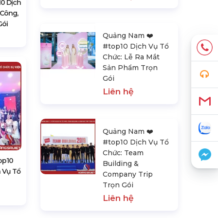
0 Dịch
 Công,
Gói
Quảng Nam ❤️️
#top10 Dịch Vụ Tổ
Chức: Lễ Ra Mắt
Sản Phẩm Trọn
Gói
Liên hệ
Quảng Nam ❤️️
#top10 Dịch Vụ Tổ
Chức: Team
op10
Building &
h Vụ Tổ
Company Trip
Trọn Gói
Liên hệ