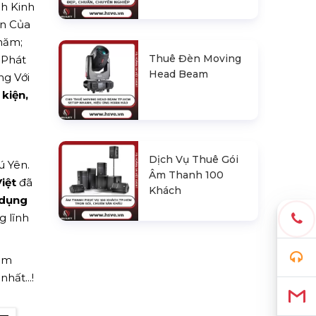
nh Kinh
ển Của
/năm;
Thuê Đèn Moving
 Phát
Head Beam
ng Với
 kiện,
Dịch Vụ Thuê Gói
ú Yên.
Âm Thanh 100
iệt
đã
Khách
 dụng
g lĩnh
hêm
hất...!