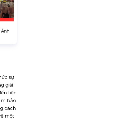
 Ánh
hức sự
g giải
ến tiệc
đảm bảo
ng cách
về một