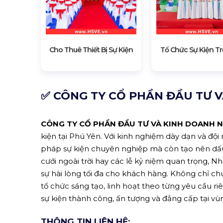
Cho Thuê Thiết Bị Sự Kiện
Tổ Chức Sự Kiện Tr
✅ CÔNG TY CỔ PHẦN ĐẦU TƯ V
CÔNG TY CỔ PHẦN ĐẦU TƯ VÀ KINH DOANH N
kiện tại Phú Yên. Với kinh nghiệm dày dạn và độ
pháp sự kiện chuyên nghiệp mà còn tạo nên dấu ấ
cưới ngoài trời hay các lễ kỷ niệm quan trọng, 
sự hài lòng tối đa cho khách hàng. Không chỉ ch
tổ chức sáng tạo, linh hoạt theo từng yêu cầu r
sự kiện thành công, ấn tượng và đẳng cấp tại vù
THÔNG TIN LIÊN HỆ: