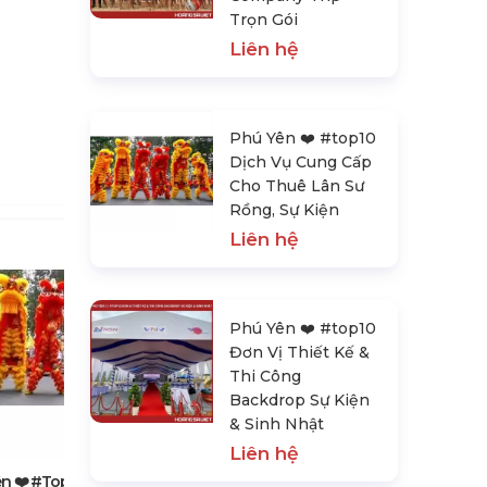
Trọn Gói
Liên hệ
Phú Yên ❤️️ #top10
Dịch Vụ Cung Cấp
Cho Thuê Lân Sư
Rồng, Sự Kiện
Liên hệ
Phú Yên ❤️️ #top10
Đơn Vị Thiết Kế &
Thi Công
Backdrop Sự Kiện
Phú Yên ❤️️ #top10 Đơn Vị Thiết
& Sinh Nhật
Kế & Thi Công Backdrop Sự Kiện
& Sinh Nhật
Liên hệ
Liên hệ
n ❤️️ #top10 Dịch Vụ Cung