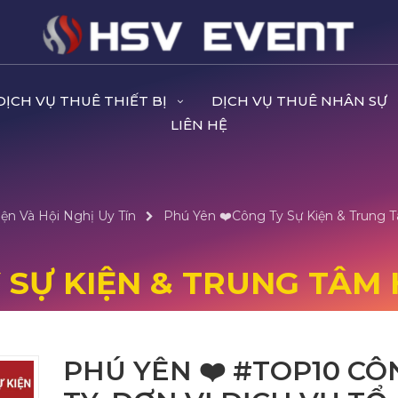
DỊCH VỤ THUÊ THIẾT BỊ
DỊCH VỤ THUÊ NHÂN SỰ
LIÊN HỆ
ện Và Hội Nghị Uy Tín
Phú Yên ❤️️Công Ty Sự Kiện & Trung T
 SỰ KIỆN & TRUNG TÂM 
PHÚ YÊN ❤️️ #TOP10 CÔ