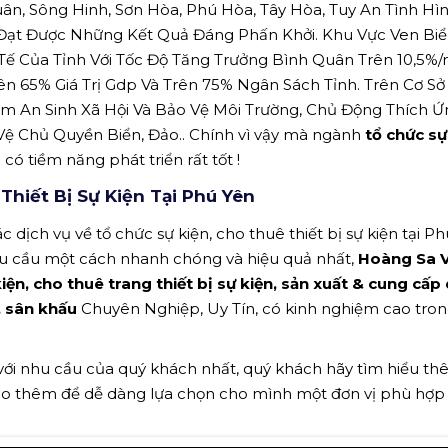
ân, Sông Hinh, Sơn Hòa, Phú Hòa, Tây Hòa, Tuy An Tình Hì
 Đạt Được Những Kết Quả Đáng Phấn Khởi. Khu Vực Ven Bi
 Tế Của Tỉnh Với Tốc Độ Tăng Trưởng Bình Quân Trên 10,5%
 65% Giá Trị Gdp Và Trên 75% Ngân Sách Tỉnh. Trên Cơ Sở
m An Sinh Xã Hội Và Bảo Vệ Môi Trường, Chủ Động Thích Ứ
Vệ Chủ Quyền Biển, Đảo.. Chính vì vậy mà ngành
tổ chức sự
 có tiềm năng phát triển rất tốt !
hiết Bị Sự Kiện Tại Phú Yên
 dịch vụ về tổ chức sự kiện, cho thuê thiết bị sự kiện tại Ph
hu cầu một cách nhanh chóng và hiệu quả nhất,
Hoàng Sa V
iện, cho thuê trang thiết bị sự kiện, sản xuất & cung cấp
, sân khấu
Chuyên Nghiệp, Uy Tín, có kinh nghiệm cao tron
 với nhu cầu của quý khách nhất, quý khách hãy tìm hiểu t
ảo thêm để dễ dàng lựa chọn cho mình một đơn vị phù hợp n