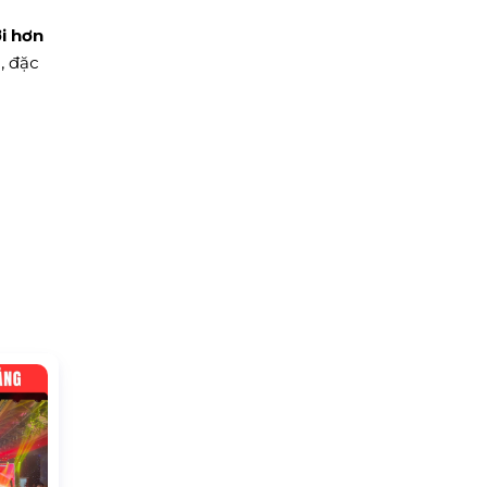
i hơn
, đặc