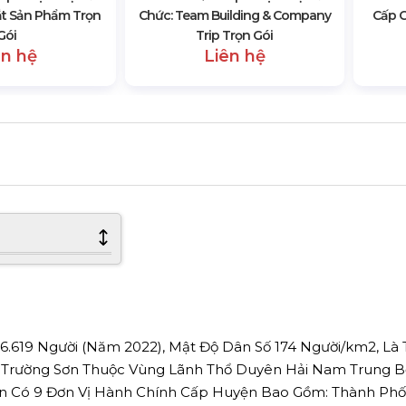
ắt Sản Phẩm Trọn
Chức: Team Building & Company
Cấp C
Gói
Trip Trọn Gói
ên hệ
Liên hệ
6.619 Người (Năm 2022), Mật Độ Dân Số 174 Người/km2, Là 
 Trường Sơn Thuộc Vùng Lãnh Thổ Duyên Hải Nam Trung B
ên Có 9 Đơn Vị Hành Chính Cấp Huyện Bao Gồm: Thành Phố