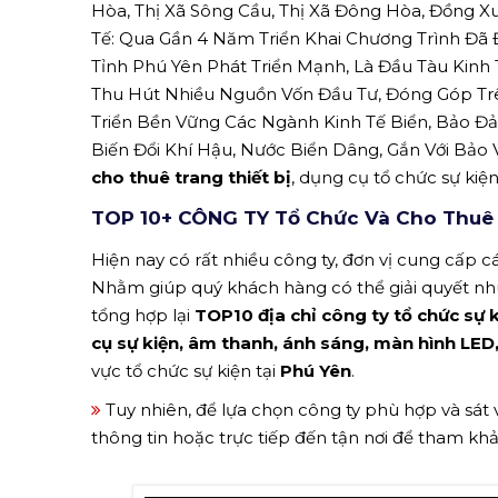
Hòa, Thị Xã Sông Cầu, Thị Xã Đông Hòa, Đồng Xu
Tế: Qua Gần 4 Năm Triển Khai Chương Trình Đã
Tỉnh Phú Yên Phát Triển Mạnh, Là Đầu Tàu Kinh
Thu Hút Nhiều Nguồn Vốn Đầu Tư, Đóng Góp Trên
Triển Bền Vững Các Ngành Kinh Tế Biển, Bảo Đả
Biến Đổi Khí Hậu, Nước Biển Dâng, Gắn Với Bảo 
cho thuê trang thiết bị
, dụng cụ tổ chức sự kiện
TOP 10+ CÔNG TY Tổ Chức Và Cho Thuê T
Hiện nay có rất nhiều công ty, đơn vị cung cấp các
Nhằm giúp quý khách hàng có thể giải quyết n
tổng hợp lại
TOP10 địa chỉ công ty tổ chức sự k
cụ sự kiện, âm thanh, ánh sáng, màn hình LED
vực tổ chức sự kiện tại
Phú Yên
.
Tuy nhiên, để lựa chọn công ty phù hợp và sát
thông tin hoặc trực tiếp đến tận nơi để tham kh