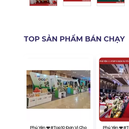
TOP SẢN PHẨM BÁN CHẠY
 Vị Bán &
iện, Hội
Phú Yên ❤️️ #top10 Đơn Vị Cho
Phú Yên ❤️️ #