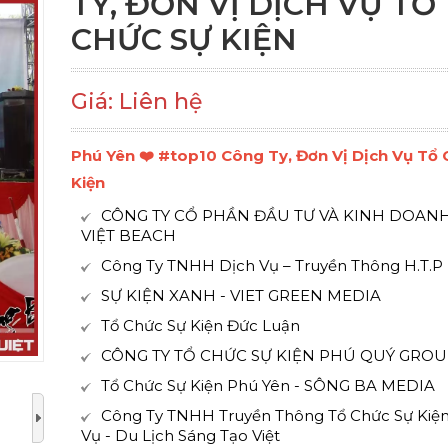
TY, ĐƠN VỊ DỊCH VỤ TỔ
CHỨC SỰ KIỆN
Giá: Liên hệ
Phú Yên ❤️️ #top10 Công Ty, Đơn Vị Dịch Vụ Tổ
Kiện
CÔNG TY CỔ PHẦN ĐẦU TƯ VÀ KINH DOAN
VIỆT BEACH
Công Ty TNHH Dịch Vụ – Truyền Thông H.T.P
SỰ KIỆN XANH - VIET GREEN MEDIA
Tổ Chức Sự Kiện Đức Luận
CÔNG TY TỔ CHỨC SỰ KIỆN PHÚ QUÝ GROU
Tổ Chức Sự Kiện Phú Yên - SÔNG BA MEDIA
Công Ty TNHH Truyền Thông Tổ Chức Sự Kiện
Vụ - Du Lịch Sáng Tạo Việt