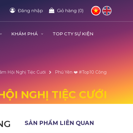
Đăng nhập
Giỏ hàng (0)
KHÁM PHÁ
TOP CTY SỰ KIỆN
âm Hội Nghị Tiệc Cưới
Phú Yên ❤️️ #top10 Công
HỘI NGHỊ TIỆC CƯỚI
NG
SẢN PHẨM LIÊN QUAN