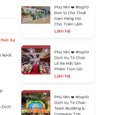
Phú Yên ❤️️ #top10
Đơn Vị Cho Thuê
Gian Hàng Hội
Chợ, Triển Lãm
Liên hệ
 Chức Sự
Phú Yên ❤️️ #top10
H NHÀ
Dịch Vụ Tổ Chức:
Lễ Ra Mắt Sản
Phẩm Trọn Gói
Liên hệ
P
Phú Yên ❤️️ #top10
Dịch Vụ Tổ Chức:
 Dịch
Team Building &
Company Trip