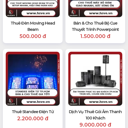
Thuê Đèn Moving Head
Bán & Cho Thuê Bộ Cue
Beam
Thuyết Trình Powerpoint
500.000 đ
1.500.000 đ
Thuê Standee Điện Tử
Dịch Vụ Thuê Gói Âm Thanh
2.200.000 đ
100 Khách
9.000.000 đ