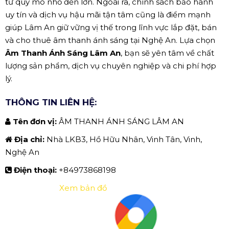
từ quy mô nhỏ đến lớn. Ngoài ra, chính sách bảo hành
uy tín và dịch vụ hậu mãi tận tâm cũng là điểm mạnh
giúp Lâm An giữ vững vị thế trong lĩnh vực lắp đặt, bán
và cho thuê âm thanh ánh sáng tại Nghệ An. Lựa chọn
Âm Thanh Ánh Sáng Lâm An
, bạn sẽ yên tâm về chất
lượng sản phẩm, dịch vụ chuyên nghiệp và chi phí hợp
lý.
THÔNG TIN LIÊN HỆ:
Tên đơn vị:
ÂM THANH ÁNH SÁNG LÂM AN
Địa chỉ:
Nhà LKB3, Hồ Hữu Nhân, Vinh Tân, Vinh,
Nghệ An
Điện thoại:
+84973868198
Xem bản đồ