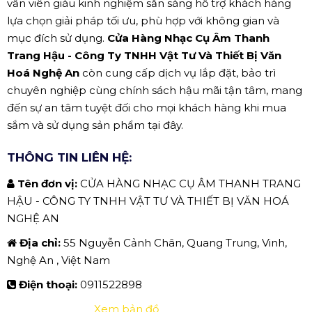
vấn viên giàu kinh nghiệm sẵn sàng hỗ trợ khách hàng
lựa chọn giải pháp tối ưu, phù hợp với không gian và
mục đích sử dụng.
Cửa Hàng Nhạc Cụ Âm Thanh
Trang Hậu - Công Ty TNHH Vật Tư Và Thiết Bị Văn
Hoá Nghệ An
còn cung cấp dịch vụ lắp đặt, bảo trì
chuyên nghiệp cùng chính sách hậu mãi tận tâm, mang
đến sự an tâm tuyệt đối cho mọi khách hàng khi mua
sắm và sử dụng sản phẩm tại đây.
THÔNG TIN LIÊN HỆ:
Tên đơn vị:
CỬA HÀNG NHẠC CỤ ÂM THANH TRANG
HẬU - CÔNG TY TNHH VẬT TƯ VÀ THIẾT BỊ VĂN HOÁ
NGHỆ AN
Địa chỉ:
55 Nguyễn Cảnh Chân, Quang Trung, Vinh,
Nghệ An , Việt Nam
Điện thoại:
0911522898
Xem bản đồ