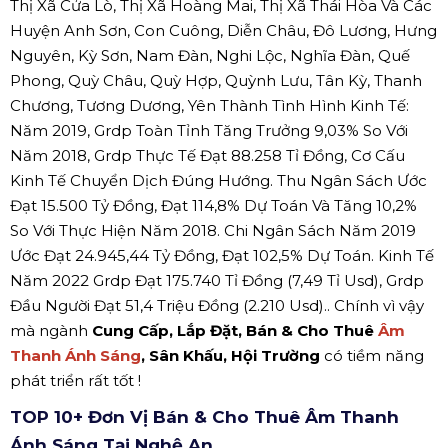
Thị Xã Cửa Lò, Thị Xã Hoàng Mai, Thị Xã Thái Hòa Và Các
Huyện Anh Sơn, Con Cuông, Diễn Châu, Đô Lương, Hưng
Nguyên, Kỳ Sơn, Nam Đàn, Nghi Lộc, Nghĩa Đàn, Quế
Phong, Quỳ Châu, Quỳ Hợp, Quỳnh Lưu, Tân Kỳ, Thanh
Chương, Tương Dương, Yên Thành Tình Hình Kinh Tế:
Năm 2019, Grdp Toàn Tỉnh Tăng Trưởng 9,03% So Với
Năm 2018, Grdp Thực Tế Đạt 88.258 Tỉ Đồng, Cơ Cấu
Kinh Tế Chuyển Dịch Đúng Hướng. Thu Ngân Sách Ước
Đạt 15.500 Tỷ Đồng, Đạt 114,8% Dự Toán Và Tăng 10,2%
So Với Thực Hiện Năm 2018. Chi Ngân Sách Năm 2019
Ước Đạt 24.945,44 Tỷ Đồng, Đạt 102,5% Dự Toán. Kinh Tế
Năm 2022 Grdp Đạt 175.740 Tỉ Đồng (7,49 Tỉ Usd), Grdp
Đầu Người Đạt 51,4 Triệu Đồng (2.210 Usd).. Chính vì vậy
mà ngành
Cung Cấp, Lắp Đặt, Bán & Cho Thuê
Âm
Thanh Ánh Sáng
, Sân Khấu, Hội Trường
có tiềm năng
phát triển rất tốt !
TOP 10+ Đơn Vị Bán & Cho Thuê Âm Thanh
Ánh Sáng Tại Nghệ An