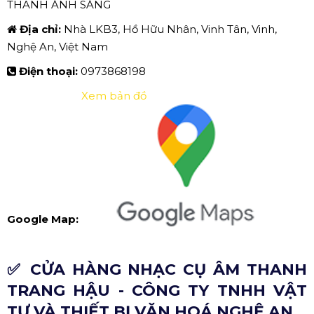
THANH ÁNH SÁNG
Địa chỉ:
Nhà LKB3, Hồ Hữu Nhân, Vinh Tân, Vinh,
Nghệ An, Việt Nam
Điện thoại:
0973868198
Xem bản đồ
Google Map:
✅ CỬA HÀNG NHẠC CỤ ÂM THANH
TRANG HẬU - CÔNG TY TNHH VẬT
TƯ VÀ THIẾT BỊ VĂN HOÁ NGHỆ AN.