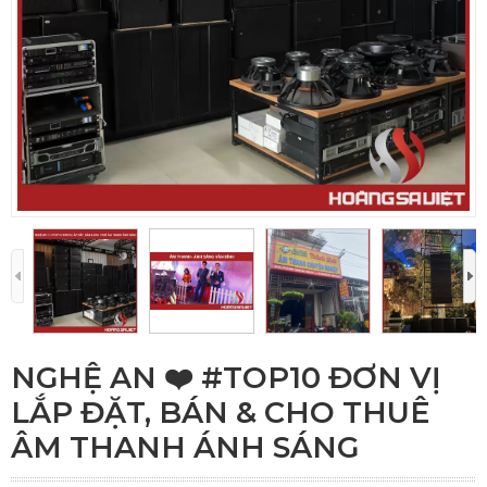
NGHỆ AN ❤️️ #TOP10 ĐƠN VỊ
LẮP ĐẶT, BÁN & CHO THUÊ
ÂM THANH ÁNH SÁNG