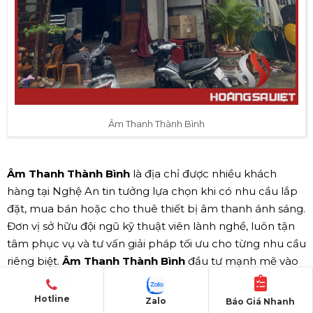
Âm Thanh Thành Bình
Âm Thanh Thành Bình
là địa chỉ được nhiều khách
hàng tại Nghệ An tin tưởng lựa chọn khi có nhu cầu lắp
đặt, mua bán hoặc cho thuê thiết bị âm thanh ánh sáng.
Đơn vị sở hữu đội ngũ kỹ thuật viên lành nghề, luôn tận
tâm phục vụ và tư vấn giải pháp tối ưu cho từng nhu cầu
riêng biệt.
Âm Thanh Thành Bình
đầu tư mạnh mẽ vào
hệ thống thiết bị hiện đại, đảm bảo mang lại chất lượng
âm thanh trong trẻo, ánh sáng rực rỡ, phù hợp cho mọi
Hotline
Zalo
Báo Giá Nhanh