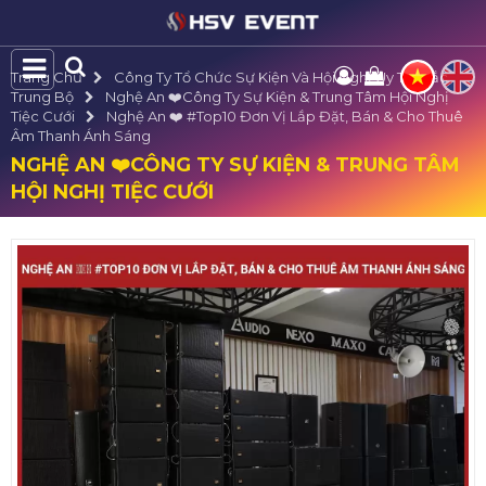
Trang Chủ
Công Ty Tổ Chức Sự Kiện Và Hội Nghị Uy Tín Bắc
Trung Bộ
Nghệ An ❤️️Công Ty Sự Kiện & Trung Tâm Hội Nghị
Tiệc Cưới
Nghệ An ❤️️ #top10 Đơn Vị Lắp Đặt, Bán & Cho Thuê
Âm Thanh Ánh Sáng
NGHỆ AN ❤️️CÔNG TY SỰ KIỆN & TRUNG TÂM
HỘI NGHỊ TIỆC CƯỚI