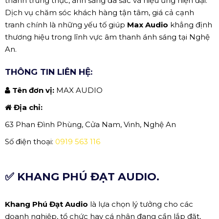
thanh trung thực, ánh sáng đa sắc và hiệu ứng hiện đại.
Dịch vụ chăm sóc khách hàng tận tâm, giá cả cạnh
tranh chính là những yếu tố giúp
Max Audio
khẳng định
thương hiệu trong lĩnh vực âm thanh ánh sáng tại Nghệ
An.
THÔNG TIN LIÊN HỆ:
Tên đơn vị:
MAX AUDIO
Địa chỉ:
63 Phan Đình Phùng, Cửa Nam, Vinh, Nghệ An
Số điện thoại:
0919 563 116
✅ KHANG PHÚ ĐẠT AUDIO.
Khang Phú Đạt Audio
là lựa chọn lý tưởng cho các
doanh nghiệp, tổ chức hay cá nhân đang cần lắp đặt,