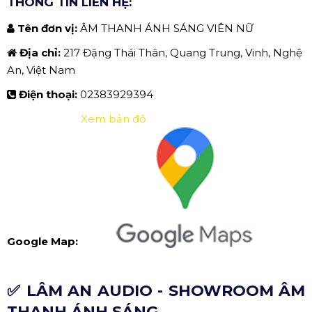
THÔNG TIN LIÊN HỆ:
Tên đơn vị:
ÂM THANH ÁNH SÁNG VIÊN NỮ
Địa chỉ:
217 Đặng Thái Thân, Quang Trung, Vinh, Nghệ
An, Việt Nam
Điện thoại:
02383929394
Xem bản đồ
Google Map:
✅ LÂM AN AUDIO - SHOWROOM ÂM
THANH ÁNH SÁNG.