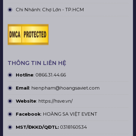
Chi Nhánh: Chợ Lớn - TP.HCM
THÔNG TIN LIÊN HỆ
Hotline
:
0866.31.44.66
Email
: hienpham@hoangsaviet.com
Website
:
https://hsve.vn/
Facebook
:
HOÀNG SA VIỆT EVENT
MST/ĐKKD/QĐTL:
0318160534