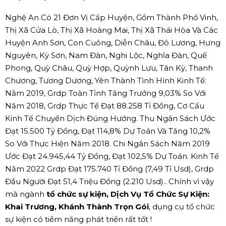
Nghệ An Có 21 Đơn Vị Cấp Huyện, Gồm Thành Phố Vinh,
Thị Xã Cửa Lò, Thị Xã Hoàng Mai, Thị Xã Thái Hòa Và Các
Huyện Anh Sơn, Con Cuông, Diễn Châu, Đô Lương, Hưng
Nguyên, Kỳ Sơn, Nam Đàn, Nghi Lộc, Nghĩa Đàn, Quế
Phong, Quỳ Châu, Quỳ Hợp, Quỳnh Lưu, Tân Kỳ, Thanh
Chương, Tương Dương, Yên Thành Tình Hình Kinh Tế:
Năm 2019, Grdp Toàn Tỉnh Tăng Trưởng 9,03% So Với
Năm 2018, Grdp Thực Tế Đạt 88.258 Tỉ Đồng, Cơ Cấu
Kinh Tế Chuyển Dịch Đúng Hướng. Thu Ngân Sách Ước
Đạt 15.500 Tỷ Đồng, Đạt 114,8% Dự Toán Và Tăng 10,2%
So Với Thực Hiện Năm 2018. Chi Ngân Sách Năm 2019
Ước Đạt 24.945,44 Tỷ Đồng, Đạt 102,5% Dự Toán. Kinh Tế
Năm 2022 Grdp Đạt 175.740 Tỉ Đồng (7,49 Tỉ Usd), Grdp
Đầu Người Đạt 51,4 Triệu Đồng (2.210 Usd).. Chính vì vậy
mà ngành
tổ chức sự kiện, Dịch Vụ Tổ Chức Sự Kiện:
Khai Trương, Khánh Thành Trọn Gói
, dụng cụ tổ chức
sự kiện có tiềm năng phát triển rất tốt !