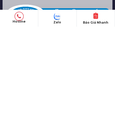
Hotline
Zalo
Báo Giá Nhanh
TỔ CHỨC SỰ KIỆN
Tiệc tất niên -YEP
Hội nghị - Hội thảo
Lễ ra mắt sản phẩm
Lễ kỷ niệm thành lập
Khởi công - Động thổ
Khai trương - Khánh thành
CHO THUÊ THIẾT BỊ