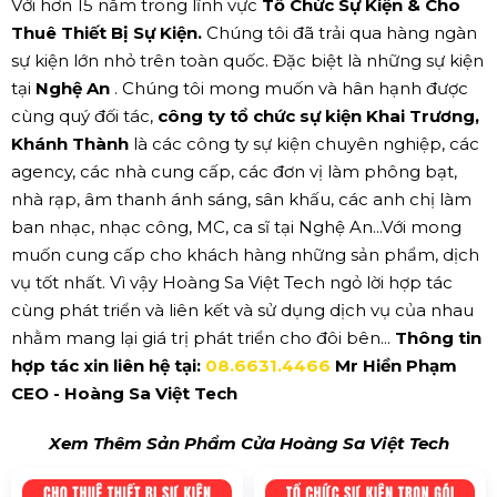
Với hơn 15 năm trong lĩnh vực
Tổ Chức Sự Kiện & Cho
Thuê Thiết Bị Sự Kiện.
Chúng tôi đã trải qua hàng ngàn
sự kiện lớn nhỏ trên toàn quốc. Đặc biệt là những sự kiện
tại
Nghệ An
. Chúng tôi mong muốn và hân hạnh được
cùng quý đối tác,
công ty tổ chức sự kiện Khai Trương,
Khánh Thành
là các công ty sự kiện chuyên nghiệp, các
agency, các nhà cung cấp, các đơn vị làm phông bạt,
nhà rạp, âm thanh ánh sáng, sân khấu, các anh chị làm
ban nhạc, nhạc công, MC, ca sĩ tại Nghệ An...Với mong
muốn cung cấp cho khách hàng những sản phẩm, dịch
vụ tốt nhất. Vì vậy Hoàng Sa Việt Tech ngỏ lời hợp tác
cùng phát triển và liên kết và sử dụng dịch vụ của nhau
nhằm mang lại giá trị phát triển cho đôi bên...
Thông tin
hợp tác xin liên hệ tại:
08.6631.4466
Mr Hiền Phạm
CEO - Hoàng Sa Việt Tech
Xem Thêm Sản Phẩm Cửa Hoàng Sa Việt Tech