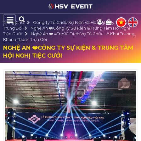
Trang Chủ
Công Ty Tổ Chức Sự Kiện Và Hội Nghị Uy Tín Bắc
Trung Bộ
Nghệ An ❤️️Công Ty Sự Kiện & Trung Tâm Hội Nghị
Tiệc Cưới
Nghệ An ❤️️ #top10 Dịch Vụ Tổ Chức Lễ Khai Trương,
Khánh Thành Trọn Gói
NGHỆ AN ❤️️CÔNG TY SỰ KIỆN & TRUNG TÂM
HỘI NGHỊ TIỆC CƯỚI