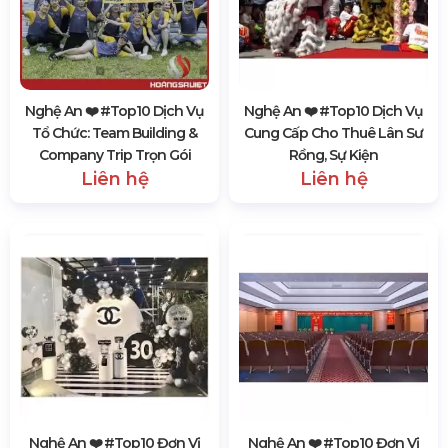
Nghệ An ❤️️ #top10 Dịch Vụ
Nghệ An ❤️️ #top10 Dịch Vụ
Tổ Chức: Team Building &
Cung Cấp Cho Thuê Lân Sư
Company Trip Trọn Gói
Rồng, Sự Kiện
Liên hệ
Liên hệ
Nghệ An ❤️️ #top10 Đơn Vị
Nghệ An ❤️️ #top10 Đơn Vị