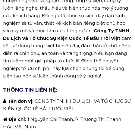
chuyên nghiệp, sáng tạo trong từng sự kiện, công ty
luôn lắng nghe, thấu hiểu và hiện thực hóa mọi ý tưởng
của khách hàng. Đội ngũ tổ chức sự kiện dày dạn kinh
nghiệm sẽ tư vấn, thiết kế kịch bản riêng biệt phù hợp
với quy mô và mục tiêu của từng dự án.
Công Ty TNHH
Du Lịch Và Tổ Chức Sự Kiện Quốc Tế Bầu Trời Việt
cam
kết sử dụng trang thiết bị hiện đại, đảm bảo lễ khởi công
diễn ra chỉn chu, an toàn và trang trọng. Nếu bạn đang
tìm kiếm một giải pháp tổ chức lễ động thổ chuyên
nghiệp, tối ưu chi phí, hãy lựa chọn chúng tôi để cùng
kiến tạo nên sự kiện thành công và ý nghĩa!
THÔNG TIN LIÊN HỆ:
Tên đơn vị:
CÔNG TY TNHH DU LỊCH VÀ TỔ CHỨC SỰ
KIỆN QUỐC TẾ BẦU TRỜI VIỆT
Địa chỉ:
1 Nguyễn Chí Thanh, P. Trường Thi, Thanh
Hóa, Việt Nam