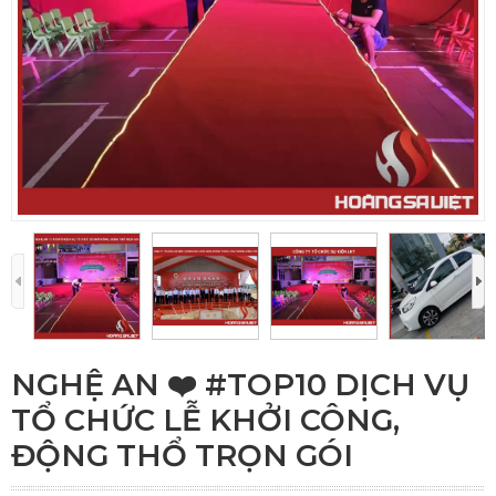
NGHỆ AN ❤️️ #TOP10 DỊCH VỤ
TỔ CHỨC LỄ KHỞI CÔNG,
ĐỘNG THỔ TRỌN GÓI