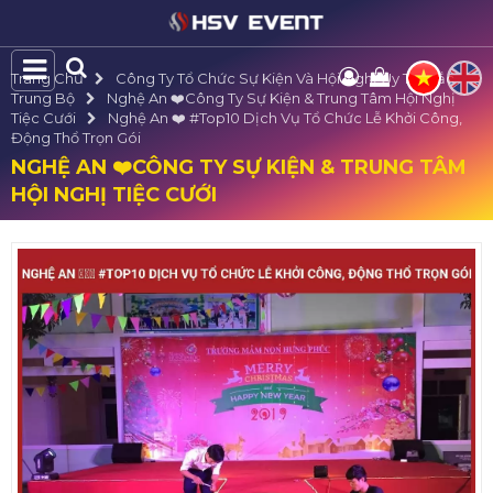
Trang Chủ
Công Ty Tổ Chức Sự Kiện Và Hội Nghị Uy Tín Bắc
Trung Bộ
Nghệ An ❤️️Công Ty Sự Kiện & Trung Tâm Hội Nghị
Tiệc Cưới
Nghệ An ❤️️ #top10 Dịch Vụ Tổ Chức Lễ Khởi Công,
Động Thổ Trọn Gói
NGHỆ AN ❤️️CÔNG TY SỰ KIỆN & TRUNG TÂM
HỘI NGHỊ TIỆC CƯỚI