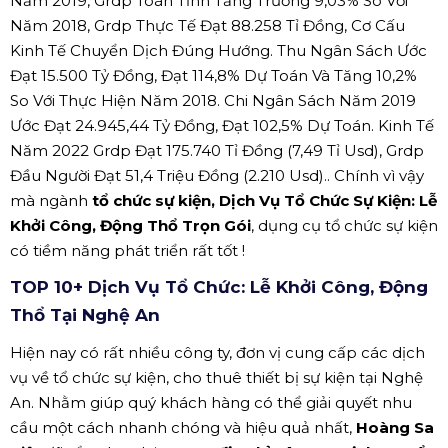
Năm 2019, Grdp Toàn Tỉnh Tăng Trưởng 9,03% So Với
Năm 2018, Grdp Thực Tế Đạt 88.258 Tỉ Đồng, Cơ Cấu
Kinh Tế Chuyển Dịch Đúng Hướng. Thu Ngân Sách Ước
Đạt 15.500 Tỷ Đồng, Đạt 114,8% Dự Toán Và Tăng 10,2%
So Với Thực Hiện Năm 2018. Chi Ngân Sách Năm 2019
Ước Đạt 24.945,44 Tỷ Đồng, Đạt 102,5% Dự Toán. Kinh Tế
Năm 2022 Grdp Đạt 175.740 Tỉ Đồng (7,49 Tỉ Usd), Grdp
Đầu Người Đạt 51,4 Triệu Đồng (2.210 Usd).. Chính vì vậy
mà ngành
tổ chức sự kiện, Dịch Vụ Tổ Chức Sự Kiện: Lễ
Khởi Công, Động Thổ Trọn Gói
, dụng cụ tổ chức sự kiện
có tiềm năng phát triển rất tốt !
TOP 10+ Dịch Vụ Tổ Chức: Lễ Khởi Công, Động
Thổ Tại Nghệ An
Hiện nay có rất nhiều công ty, đơn vị cung cấp các dịch
vụ về tổ chức sự kiện, cho thuê thiết bị sự kiện tại Nghệ
An. Nhằm giúp quý khách hàng có thể giải quyết nhu
cầu một cách nhanh chóng và hiệu quả nhất,
Hoàng Sa