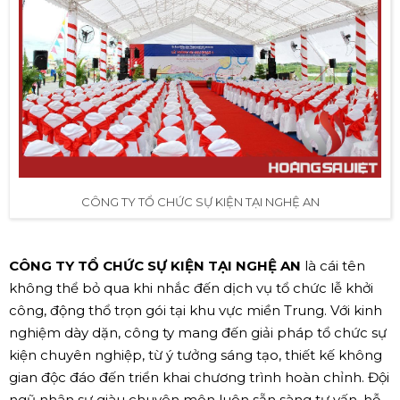
CÔNG TY TỔ CHỨC SỰ KIỆN TẠI NGHỆ AN
CÔNG TY TỔ CHỨC SỰ KIỆN TẠI NGHỆ AN
là cái tên
không thể bỏ qua khi nhắc đến dịch vụ tổ chức lễ khởi
công, động thổ trọn gói tại khu vực miền Trung. Với kinh
nghiệm dày dặn, công ty mang đến giải pháp tổ chức sự
kiện chuyên nghiệp, từ ý tưởng sáng tạo, thiết kế không
gian độc đáo đến triển khai chương trình hoàn chỉnh. Đội
ngũ nhân sự giàu chuyên môn luôn sẵn sàng tư vấn, hỗ