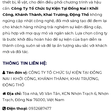
thiết bị, lễ vật, cho đến điều phối chương trình và hậu
cần.
Công Ty Tổ Chức Sự Kiện Tại Đồng Nai I Khởi
Công, Khánh Thành, Khai Trương, Động Thổ
không
ngừng cập nhật công nghệ, đổi mới sáng tạo để đem lại
cho khách hàng những trải nghiệm sự kiện đẳng cấp,
phù hợp với mọi quy mô và ngân sách. Lựa chọn công ty
là bước khởi đầu hoàn hảo để sự kiện của bạn diễn ra
thành công, suôn sẻ và để lại ấn tượng sâu sắc với khách
mời và đối tác.
THÔNG TIN LIÊN HỆ:
Tên đơn vị:
CÔNG TY TỔ CHỨC SỰ KIỆN TẠI ĐỒNG
NAI I KHỞI CÔNG, KHÁNH THÀNH, KHAI TRƯƠNG,
ĐỘNG THỔ
Địa chỉ:
Tòa nhà, Võ Văn Tần, KCN Nhơn Trạch 6, Nhơn
Trạch, Đồng Nai 76000, Việt Nam
Điện thoại:
0932687477