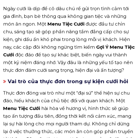
Ngày cưới là dịp để cô dâu chú rể gửi trọn tình cảm tới
gia đình, bạn bè thông qua không gian tiệc và những
món ăn ngon. Một
Menu Tiệc Cưới
được đầu tư chỉn
chu, sáng tạo sẽ góp phần nâng tầm đẳng cấp cho sự
kiện, ghi dấu ấn khó phai trong lòng mỗi vị khách. Hiện
nay, các cặp đôi không ngừng tìm kiếm
Gợi Ý Menu Tiệc
Cưới
độc đáo để tạo sự khác biệt, biến ngày vui thành
một kỷ niệm đáng nhớ. Vậy đâu là những yếu tố tạo nên
thực đơn đám cưới sang trọng, hiện đại và ấn tượng?
Vai trò của thực đơn trong sự kiện cưới hỏi
Thực đơn đóng vai trò như một “đại sứ” thể hiện sự chu
đáo, hiếu khách của chủ tiệc đối với quan khách. Một
Menu Tiệc Cưới
hài hòa về hương vị, hình thức sẽ giúp
tạo ấn tượng đầu tiên, đồng thời kết nối cảm xúc, mang
lại sự hài lòng cho mọi người tham dự. Không chỉ dừng
lại ở việc thưởng thức, các món ăn còn góp phần truyền