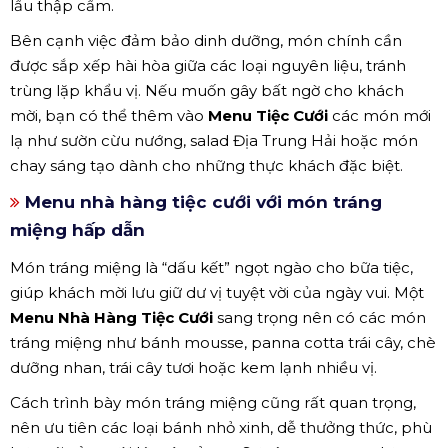
lẩu thập cẩm.
Bên cạnh việc đảm bảo dinh dưỡng, món chính cần
được sắp xếp hài hòa giữa các loại nguyên liệu, tránh
trùng lặp khẩu vị. Nếu muốn gây bất ngờ cho khách
mời, bạn có thể thêm vào
Menu Tiệc Cưới
các món mới
lạ như sườn cừu nướng, salad Địa Trung Hải hoặc món
chay sáng tạo dành cho những thực khách đặc biệt.
Menu nhà hàng tiệc cưới với món tráng
miệng hấp dẫn
Món tráng miệng là “dấu kết” ngọt ngào cho bữa tiệc,
giúp khách mời lưu giữ dư vị tuyệt vời của ngày vui. Một
Menu Nhà Hàng Tiệc Cưới
sang trọng nên có các món
tráng miệng như bánh mousse, panna cotta trái cây, chè
dưỡng nhan, trái cây tươi hoặc kem lạnh nhiều vị.
Cách trình bày món tráng miệng cũng rất quan trọng,
nên ưu tiên các loại bánh nhỏ xinh, dễ thưởng thức, phù