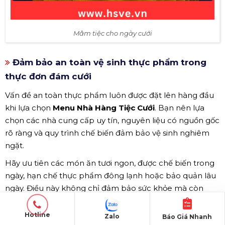
Mâm tiệc cho ngày cưới
Đảm bảo an toàn vệ sinh thực phẩm trong
thực đơn đám cưới
Vấn đề an toàn thực phẩm luôn được đặt lên hàng đầu
khi lựa chọn
Menu Nhà Hàng Tiệc Cưới
. Bạn nên lựa
chọn các nhà cung cấp uy tín, nguyên liệu có nguồn gốc
rõ ràng và quy trình chế biến đảm bảo vệ sinh nghiêm
ngặt.
Hãy ưu tiên các món ăn tươi ngon, được chế biến trong
ngày, hạn chế thực phẩm đông lạnh hoặc bảo quản lâu
ngày. Điều này không chỉ đảm bảo sức khỏe mà còn
giúp
Thực Đơn Đám Cưới
giữ trọn hương vị, mang lại trải
nghiệm tốt nhất cho khách mời.
Hotline
Zalo
Báo Giá Nhanh