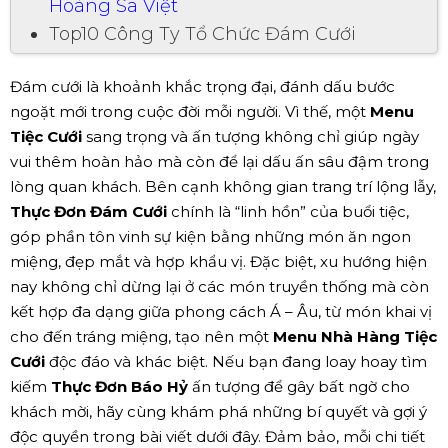
Hoàng Sa Việt
Top10 Công Ty Tổ Chức Đám Cưới
Đám cưới là khoảnh khắc trọng đại, đánh dấu bước
ngoặt mới trong cuộc đời mỗi người. Vì thế, một
Menu
Tiệc Cưới
sang trọng và ấn tượng không chỉ giúp ngày
vui thêm hoàn hảo mà còn để lại dấu ấn sâu đậm trong
lòng quan khách. Bên cạnh không gian trang trí lộng lẫy,
Thực Đơn Đám Cưới
chính là “linh hồn” của buổi tiệc,
góp phần tôn vinh sự kiện bằng những món ăn ngon
miệng, đẹp mắt và hợp khẩu vị. Đặc biệt, xu hướng hiện
nay không chỉ dừng lại ở các món truyền thống mà còn
kết hợp đa dạng giữa phong cách Á – Âu, từ món khai vị
cho đến tráng miệng, tạo nên một
Menu Nhà Hàng Tiệc
Cưới
độc đáo và khác biệt. Nếu bạn đang loay hoay tìm
kiếm
Thực Đơn Báo Hỷ
ấn tượng để gây bất ngờ cho
khách mời, hãy cùng khám phá những bí quyết và gợi ý
độc quyền trong bài viết dưới đây. Đảm bảo, mỗi chi tiết