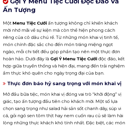
Gợi Ý Menu Tiệc Cưới Độc Đáo Và
Ấn Tượng
Một
Menu Tiệc Cưới
ấn tượng không chỉ khiến khách
mời nhớ mãi về sự kiện mà còn thể hiện phong cách
riêng của cô dâu chú rể. Từ những món khai vị tinh tế,
món chính đặc sắc cho đến món tráng miệng ngọt
ngào, mỗi chi tiết đều góp phần tạo nên một thực đơn
hoàn hảo. Dưới đây là
Gợi Ý Menu Tiệc Cưới
độc đáo, kết
hợp giữa truyền thống và hiện đại, mang đến trải nghiệm
ẩm thực khó quên cho ngày trọng đại của bạn.
Thực đơn báo hỷ sang trọng với món khai vị
Mở đầu bữa tiệc, món khai vị đóng vai trò “khởi động” vị
giác, tạo ấn tượng đầu tiên cho khách mời. Một số lựa
chọn sang trọng như salad hải sản sốt chanh dây, súp vi
cá, gỏi ngó sen tôm thịt hay nem cuốn rau củ sẽ làm hài
lòng những thực khách khó tính nhất. Đặc biệt, các món