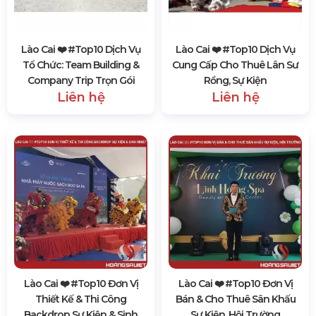
Lào Cai ❤️️ #top10 Dịch Vụ
Lào Cai ❤️️ #top10 Dịch Vụ
Tổ Chức: Team Building &
Cung Cấp Cho Thuê Lân Sư
Company Trip Trọn Gói
Rồng, Sự Kiện
Liên hệ
Liên hệ
Lào Cai ❤️️ #top10 Đơn Vị
Lào Cai ❤️️ #top10 Đơn Vị
Thiết Kế & Thi Công
Bán & Cho Thuê Sân Khấu
Backdrop Sự Kiện & Sinh
Sự Kiện, Hội Trường