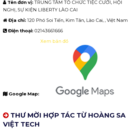
Tên đơn vị:
TRUNG TÂM TỔ CHỨC TIỆC CƯỚI, HỘI
NGHỊ, SỰ KIỆN LIBERTY LÀO CAI
Địa chỉ:
120 Phó Soi Tiến, Kim Tân, Lào Cai, , Việt Nam
Điện thoại:
02143661666
Xem bản đồ
Google Map:
THƯ MỜI HỢP TÁC TỪ HOÀNG SA
VIỆT TECH