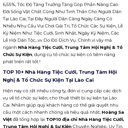
6,55%, Tốc Độ Tăng Trưởng Tăng Góp Phần Nâng Cao
Đời Sống Vật Chất Cũng Như Tinh Thần Cho Người Dân
Tại Lào Cai, Tại Đây Người Dân Càng Ngày Càng Có
Nhiều Nhu Cầu Vui Chơi Giải Trí, Tổ Chức Các Sự Kiện, Lễ
Kỷ Niệm Như: Tiệc Cưới, Sinh Nhật, Ngày Kỷ Niệm, Các
Lễ Hội Dân Tộc,..vv Do Đó Dịch Vụ. Chính vì vậy mà
ngành
Nhà Hàng Tiệc Cưới, Trung Tâm Hội Nghị & Tổ
Chức Sự Kiện
, dụng cụ tổ chức sự kiện có tiềm năng
phát triển rất tốt !
TOP 10+ Nhà Hàng Tiệc Cưới, Trung Tâm Hội
Nghị & Tổ Chức Sự Kiện Tại Lào Cai
Hiện nay có rất nhiều công ty, đơn vị cung cấp các dịch
vụ về tổ chức sự kiện, cho thuê thiết bị sự kiện tại Lào
Cai. Nhằm giúp quý khách hàng có thể giải quyết nhu
cầu một cách nhanh chóng và hiệu quả nhất,
Hoàng Sa
Việt
đã tổng hợp lại
TOP10 địa chỉ Nhà Hàng Tiệc Cưới,
Trung Tâm Hội Nghị & Sự Kiện
Chuyên Nghiệp, Uy Tín,