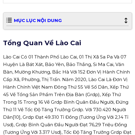
MỤC LỤC NỘI DUNG
Tổng Quan Về Lào Cai
Lào Cai Có 01 Thành Phố Lào Cai, 01 Thị Xã Sa Pa Và 07
Huyện Là Bát Xát, Bảo Yên, Bảo Thắng, Si Ma Cai, Văn
Bàn, Mường Khương, Bắc Hà Với 152 Đơn Vị Hành Chính
Cấp Xã, Phường, Thị Trấn. Năm 2020, Lào Cai Là Đơn Vị
Hành Chính Việt Nam Đông Thứ 55 Về Số Dân, Xếp Thứ
45 Về Tổng Sản Phẩm Trên Địa Bàn (Grdp), Xếp Thứ
Trong 15 Trong 16 Về Grdp Bình Quân Đầu Người, Đứng
Thứ 11 Về Tốc Độ Tăng Trưởng Grdp. Với 730.420 Người
Dân[10], Grdp Đạt 49.310 Tỉ Đồng (Tương Ứng Với 2,14 Tỉ
Usd), Grdp Bình Quân Đầu Người Đạt 76,29 Triệu Đồng
(Tương Ứng Với 3.317 Usd), Tốc Độ Tăng Trưởng Grdp Đạt