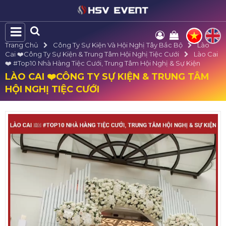
Trang Chủ
Công Ty Sự Kiện Và Hội Nghị Tây Bắc Bộ
Lào
Cai ❤️️Công Ty Sự Kiện & Trung Tâm Hội Nghị Tiệc Cưới
Lào Cai
❤️️ #top10 Nhà Hàng Tiệc Cưới, Trung Tâm Hội Nghị & Sự Kiện
LÀO CAI ❤️️CÔNG TY SỰ KIỆN & TRUNG TÂM
HỘI NGHỊ TIỆC CƯỚI