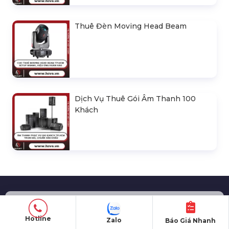
Thuê Đèn Moving Head Beam
Dịch Vụ Thuê Gói Âm Thanh 100
Khách
ĐỊA CHỈ VĂN PHÒNG
Hotline
Zalo
Báo Giá Nhanh
Trụ sở:
271/15 Lê Đình Cẩn, Phường Tân Tạo,