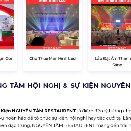
ọn Gói
Cho Thuê Màn Hình Led
Lắp Đặt Âm Thanh
Sáng
NG TÂM HỘI NGHỊ & SỰ KIỆN NGUYÊ
 Sự Kiện NGUYÊN TÂM RESTAURENT
là điểm đến lý tưởng ch
ụ hoàn hảo để tổ chức sự kiện, hội nghị hay tiệc cưới tại L
iên nhiên đặc trưng, NGUYÊN TÂM RESTAURENT mang đến trải