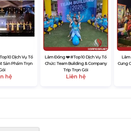
top10 Dịch Vụ Tổ
Lâm Đồng ❤️️ #top10 Dịch Vụ Tổ
Lâm 
ắt Sản Phẩm Trọn
Chức: Team Building & Company
Cung C
Gói
Trip Trọn Gói
ên hệ
Liên hệ