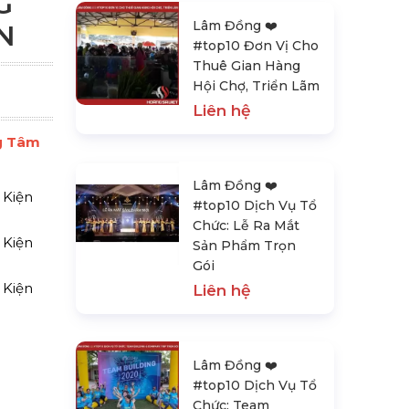
G
Lâm Đồng ❤️️
N
#top10 Đơn Vị Cho
Thuê Gian Hàng
Hội Chợ, Triển Lãm
Liên hệ
ng Tâm
Lâm Đồng ❤️️
 Kiện
#top10 Dịch Vụ Tổ
Chức: Lễ Ra Mắt
 Kiện
Sản Phẩm Trọn
Gói
 Kiện
Liên hệ
Lâm Đồng ❤️️
#top10 Dịch Vụ Tổ
Chức: Team