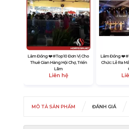
n Vị Bán
Kiện, Hội
Lâm Đồng ❤️️ #top10 Đơn Vị Cho
Lâm Đồng ❤️️ #
Thuê Gian Hàng Hội Chợ, Triển
Chức: Lễ Ra M
Lãm
Liên hệ
Li
MÔ TẢ SẢN PHẨM
ĐÁNH GIÁ