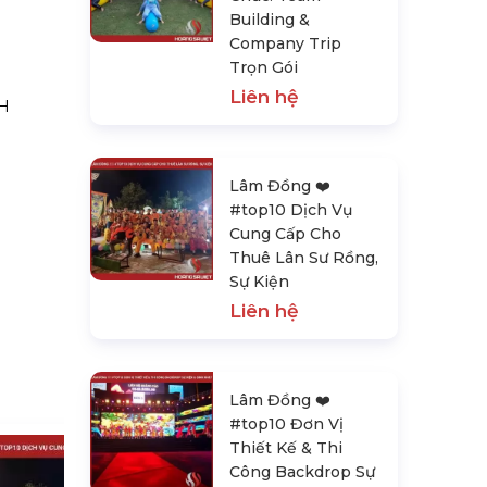
Building &
Company Trip
Trọn Gói
Liên hệ
NH
Lâm Đồng ❤️️
#top10 Dịch Vụ
Cung Cấp Cho
Thuê Lân Sư Rồng,
Sự Kiện
Liên hệ
Lâm Đồng ❤️️
#top10 Đơn Vị
Thiết Kế & Thi
Công Backdrop Sự