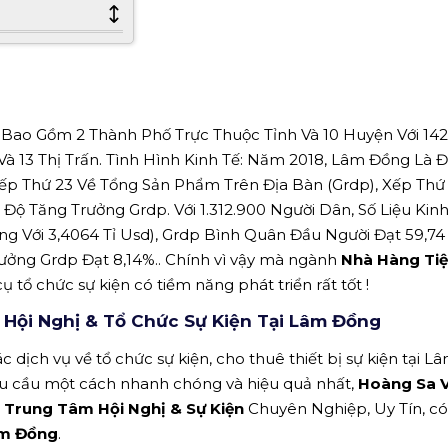
Bao Gồm 2 Thành Phố Trực Thuộc Tỉnh Và 10 Huyện Với 142
à 13 Thị Trấn. Tình Hình Kinh Tế: Năm 2018, Lâm Đồng Là Đ
p Thứ 23 Về Tổng Sản Phẩm Trên Địa Bàn (Grdp), Xếp Thứ 
ộ Tăng Trưởng Grdp. Với 1.312.900 Người Dân, Số Liệu Kinh
g Với 3,4064 Tỉ Usd), Grdp Bình Quân Đầu Người Đạt 59,74 
ưởng Grdp Đạt 8,14%.. Chính vì vậy mà ngành
Nhà Hàng Tiệ
cụ tổ chức sự kiện có tiềm năng phát triển rất tốt !
 Hội Nghị & Tổ Chức Sự Kiện Tại Lâm Đồng
c dịch vụ về tổ chức sự kiện, cho thuê thiết bị sự kiện tại L
hu cầu một cách nhanh chóng và hiệu quả nhất,
Hoàng Sa V
, Trung Tâm Hội Nghị & Sự Kiện
Chuyên Nghiệp, Uy Tín, có
m Đồng
.