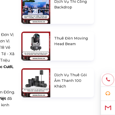
Dịch Vụ Thi Công
Backdrop
 Đơn Vị
Thuê Đèn Moving
ơn Vị
Head Beam
18 Về
 Tế - Xã
Triệu
c Cưới,
Dịch Vụ Thuê Gói
Âm Thanh 100
Khách
âm Đồng.
iệt
đã
 kinh