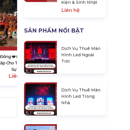
Kiện & Sinh Nhật
Liên hệ
SẢN PHẨM NỔI BẬT
Lâm Đồng ❤️️ #top10 Đơn Vị Thiết
Kế & Thi Công Backdrop Sự Kiện
& Sinh Nhật
Dịch Vụ Thuê Màn
Liên hệ
Hình Led Ngoài
Đồng ❤️️ #top10 Dịch Vụ
Trời
ấp Cho Thuê Lân Sư Rồng,
Sự Kiện
Liên hệ
Dịch Vụ Thuê Màn
Hình Led Trong
Nhà