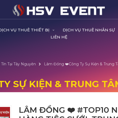
DỊCH VỤ THUÊ THIẾT BỊ
DỊCH VỤ THUÊ NHÂN SỰ
LIÊN HỆ
 Tín Tại Tây Nguyên
Lâm Đồng ❤️️Công Ty Sự Kiện & Trung T
TY SỰ KIỆN & TRUNG TÂM
LÂM ĐỒNG ❤️️ #TOP10 