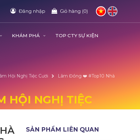
Đăng nhập
Giỏ hàng (0)
KHÁM PHÁ
TOP CTY SỰ KIỆN
âm Hội Nghị Tiệc Cưới
Lâm Đồng ❤️️ #top10 Nhà
 HỘI NGHỊ TIỆC
NHÀ
SẢN PHẨM LIÊN QUAN