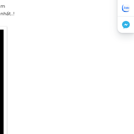
hêm
hất...!