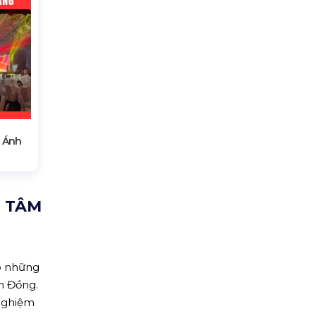
 Ánh
N TÂM
o những
âm Đồng.
 nghiệm