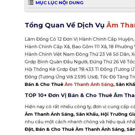
MỤC LỤC NỘI DUNG
Tổng Quan Về Dịch Vụ
Âm Tha
Lâm Đồng Có 12 Đơn Vị Hành Chính Cấp Huyện, 
Hành Chính Cấp Xã, Bao Gồm 111 Xã, 18 Phường V
Hành Chính Việt Nam Đông Thứ 23 Về Số Dân, Xế
Grdp Bình Quân Đầu Người, Đứng Thứ 26 Về Tốc Đ
Hội Thống Kê Grdp Đạt 78.433 Tỉ Đồng (Tương Ứn
Đồng (Tương Ứng Với 2.595 Usd), Tốc Độ Tăng Tr
Bán & Cho Thuê
Âm Thanh Ánh Sáng
, Sân Kh
TOP 10+ Đơn Vị Bán & Cho Thuê Âm Th
Hiện nay có rất nhiều công ty, đơn vị cung cấp cá
Âm Thanh Ánh Sáng, Sân Khấu, Hội Trường Gi
nhu cầu một cách nhanh chóng và hiệu quả nhấ
Đặt, Bán & Cho Thuê Âm Thanh Ánh Sáng, Sân 