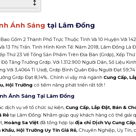
nh Ánh Sáng
tại Lâm Đồng
Bao Gồm 2 Thành Phố Trực Thuộc Tỉnh Và 10 Huyện Với 142
à 13 Thị Trấn. Tình Hình Kinh Tế: Năm 2018, Lâm Đồng Là Đ
p Thứ 23 Về Tổng Sản Phẩm Trên Địa Bàn (Grdp), Xếp Thứ 
ộ Tăng Trưởng Grdp. Với 1.312.900 Người Dân, Số Liệu Kinh
g Với 3,4064 Tỉ Usd), Grdp Bình Quân Đầu Người Đạt 59,74 
ưởng Grdp Đạt 8,14%.. Chính vì vậy mà ngành
Cung Cấp, Lắ
ấu, Hội Trường
có tiềm năng phát triển rất tốt !
anh Ánh Sáng Tại Lâm Đồng
c dịch vụ về tổ chức sự kiện,
Cung Cấp, Lắp Đặt, Bán & Ch
á Rẻ
tại Lâm Đồng. Nhằm giúp quý khách hàng có thể giải 
t,
Hoàng Sa Việt
đã tổng hợp lại
địa chỉ Dịch Vụ Cung Cấp
Khấu, Hội Trường Uy Tín Giá Rẻ,
Chuyên Nghiệp, Uy Tín, c