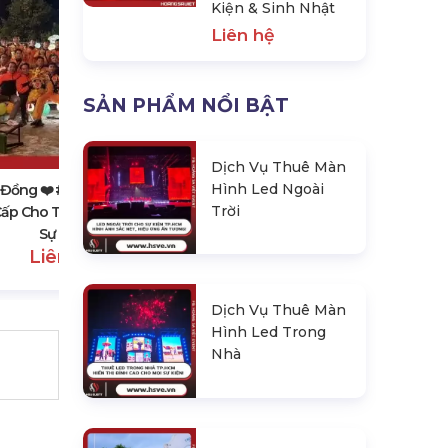
Kiện & Sinh Nhật
Liên hệ
SẢN PHẨM NỔI BẬT
Lâm Đồng ❤️️ #top10 Đơn Vị Thiết
Kế & Thi Công Backdrop Sự Kiện
& Sinh Nhật
Dịch Vụ Thuê Màn
Liên hệ
Hình Led Ngoài
Đồng ❤️️ #top10 Dịch Vụ
Trời
ấp Cho Thuê Lân Sư Rồng,
Sự Kiện
Liên hệ
Dịch Vụ Thuê Màn
Hình Led Trong
Nhà