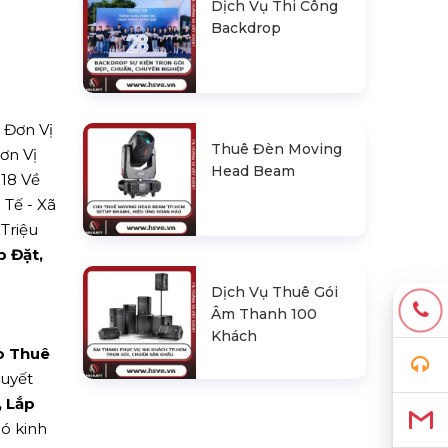
Dịch Vụ Thi Công
Backdrop
 Đơn Vị
Thuê Đèn Moving
ơn Vị
Head Beam
18 Về
 Tế - Xã
Triệu
p Đặt,
Dịch Vụ Thuê Gói
Âm Thanh 100
Khách
o Thuê
quyết
, Lắp
ó kinh