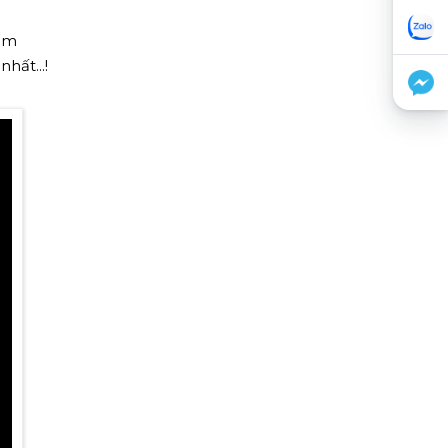
hêm
hất...!