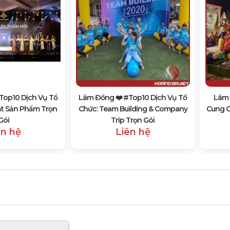
top10 Dịch Vụ Tổ
Lâm Đồng ❤️️ #top10 Dịch Vụ Tổ
Lâm 
ắt Sản Phẩm Trọn
Chức: Team Building & Company
Cung C
Gói
Trip Trọn Gói
ên hệ
Liên hệ