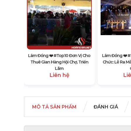
n Vị Bán
Kiện, Hội
Lâm Đồng ❤️️ #top10 Đơn Vị Cho
Lâm Đồng ❤️️ #
Thuê Gian Hàng Hội Chợ, Triển
Chức: Lễ Ra M
Lãm
Liên hệ
Li
MÔ TẢ SẢN PHẨM
ĐÁNH GIÁ