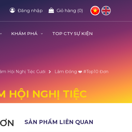
Đăng nhập
Giỏ hàng (0)
KHÁM PHÁ
TOP CTY SỰ KIỆN
âm Hội Nghị Tiệc Cưới
Lâm Đồng ❤️️ #top10 Đơn
 HỘI NGHỊ TIỆC
ĐƠN
SẢN PHẨM LIÊN QUAN