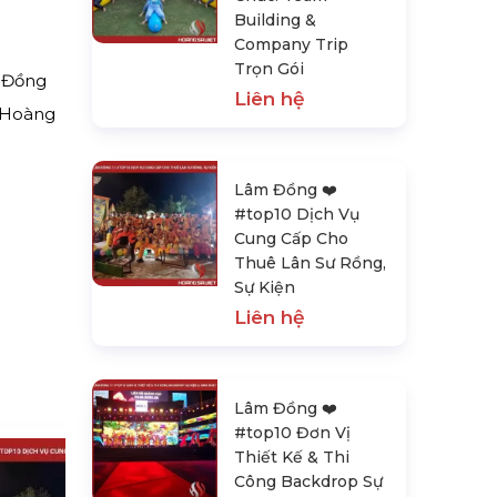
Building &
Company Trip
Trọn Gói
 Đồng
Liên hệ
 Hoàng
Lâm Đồng ❤️️
#top10 Dịch Vụ
Cung Cấp Cho
Thuê Lân Sư Rồng,
Sự Kiện
Liên hệ
Lâm Đồng ❤️️
#top10 Đơn Vị
Thiết Kế & Thi
Công Backdrop Sự