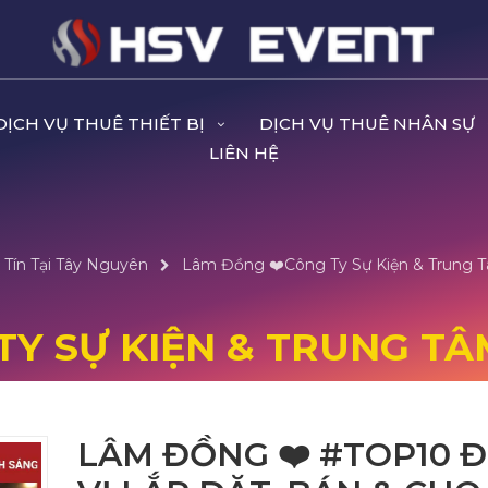
DỊCH VỤ THUÊ THIẾT BỊ
DỊCH VỤ THUÊ NHÂN SỰ
LIÊN HỆ
 Tín Tại Tây Nguyên
Lâm Đồng ❤️️Công Ty Sự Kiện & Trung T
TY SỰ KIỆN & TRUNG TÂM
LÂM ĐỒNG ❤️️ #TOP10 