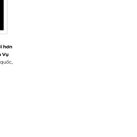
i hơn
h Vụ
 quốc,