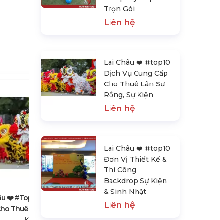
Trọn Gói
Liên hệ
Lai Châu ❤️️ #top10
Dịch Vụ Cung Cấp
Cho Thuê Lân Sư
Rồng, Sự Kiện
Liên hệ
Lai Châu ❤️️ #top10
Đơn Vị Thiết Kế &
Lai Châu ❤️️ #top10 Đơn Vị Thiết
Thi Công
Kế & Thi Công Backdrop Sự Kiện
Backdrop Sự Kiện
& Sinh Nhật
& Sinh Nhật
Liên hệ
âu ❤️️ #top10 Dịch Vụ Cung
Liên hệ
ho Thuê Lân Sư Rồng, Sự
Kiện