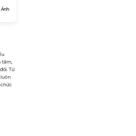
 Ánh
ều
n tâm,
đối. Từ
 luôn
 chức