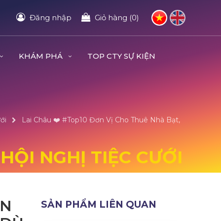
Đăng nhập
Giỏ hàng (0)
KHÁM PHÁ
TOP CTY SỰ KIỆN
ới
Lai Châu ❤️️ #top10 Đơn Vị Cho Thuê Nhà Bạt,
HỘI NGHỊ TIỆC CƯỚI
ƠN
SẢN PHẨM LIÊN QUAN