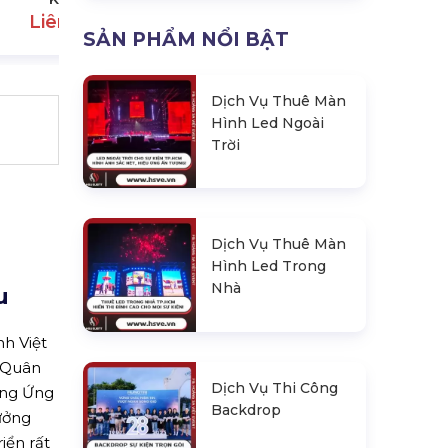
Liên hệ
SẢN PHẨM NỔI BẬT
Dịch Vụ Thuê Màn
Hình Led Ngoài
Trời
Dịch Vụ Thuê Màn
Hình Led Trong
Nhà
u
h Việt
 Quân
Dịch Vụ Thi Công
ơng Ứng
Backdrop
ưởng
iển rất