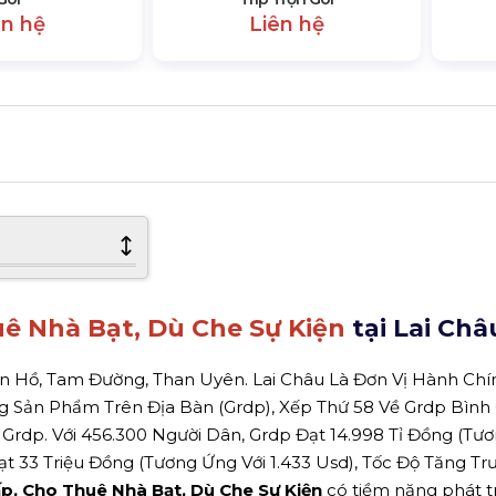
ên hệ
Liên hệ
ê Nhà Bạt, Dù Che Sự Kiện
tại Lai Châ
n Hồ, Tam Đường, Than Uyên. Lai Châu Là Đơn Vị Hành Chín
g Sản Phẩm Trên Địa Bàn (Grdp), Xếp Thứ 58 Về Grdp Bình
Grdp. Với 456.300 Người Dân, Grdp Đạt 14.998 Tỉ Đồng (Tư
ạt 33 Triệu Đồng (Tương Ứng Với 1.433 Usd), Tốc Độ Tăng Tr
p, Cho Thuê Nhà Bạt, Dù Che Sự Kiện
có tiềm năng phát tr