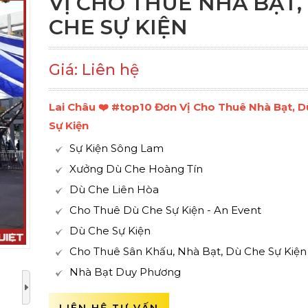
VỊ CHO THUÊ NHÀ BẠT,
CHE SỰ KIỆN
Giá: Liên hệ
Lai Châu ❤️️ #top10 Đơn Vị Cho Thuê Nhà Bạt, 
Sự Kiện
Sự Kiện Sông Lam
Xưởng Dù Che Hoàng Tín
Dù Che Liên Hòa
Cho Thuê Dù Che Sự Kiện - An Event
Dù Che Sự Kiện
Cho Thuê Sân Khấu, Nhà Bạt, Dù Che Sự Kiện
Nhà Bạt Duy Phương