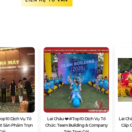
LIÊN HỆ TƯ VẤN
#top10 Dịch Vụ Tổ
Lai Châu ❤️️ #top10 Dịch Vụ Tổ
Lai Ch
ắt Sản Phẩm Trọn
Chức: Team Building & Company
Cấp C
Gói
Trip Trọn Gói