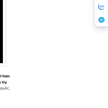
i hơn
h Vụ
 quốc,