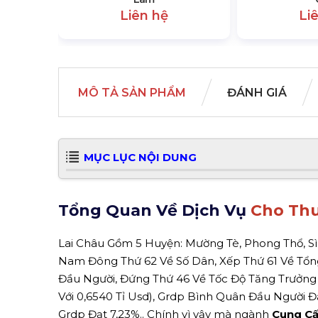
Liên hệ
Li
MÔ TẢ SẢN PHẨM
ĐÁNH GIÁ
MỤC LỤC NỘI DUNG
Tổng Quan Về Dịch Vụ
Cho Thu
Lai Châu Gồm 5 Huyện: Mường Tè, Phong Thổ, Sì
Nam Đông Thứ 62 Về Số Dân, Xếp Thứ 61 Về Tổn
Đầu Người, Đứng Thứ 46 Về Tốc Độ Tăng Trưởng 
Với 0,6540 Tỉ Usd), Grdp Bình Quân Đầu Người Đ
Grdp Đạt 7,23%.. Chính vì vậy mà ngành
Cung Cấ