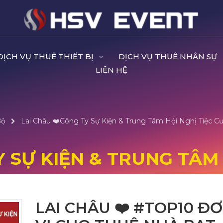
DỊCH VỤ THUÊ THIẾT BỊ
DỊCH VỤ THUÊ NHÂN SỰ
LIÊN HỆ
Bộ
Lai Châu ❤️️Công Ty Sự Kiện & Trung Tâm Hội Nghị Tiệc Cư
Y SỰ KIỆN & TRUNG TÂM 
LAI CHÂU ❤️️ #TOP10 Đ