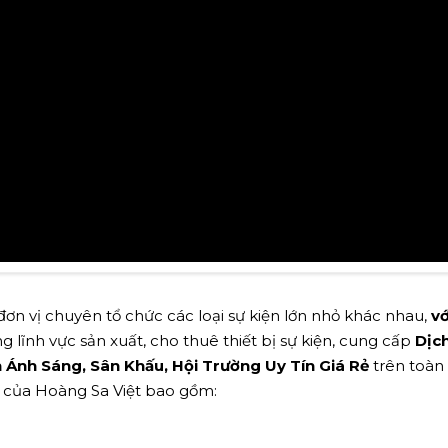
ơn vị chuyên tổ chức các loại sự kiện lớn nhỏ khác nhau,
vớ
g lĩnh vực sản xuất, cho thuê thiết bị sự kiện, cung cấp
Dịc
Ánh Sáng, Sân Khấu, Hội Trường Uy Tín Giá Rẻ
trên toàn
vụ của Hoàng Sa Việt bao gồm: