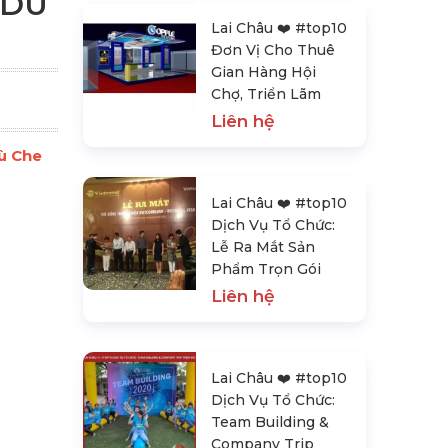
 DÙ
Lai Châu ❤️️ #top10
Đơn Vị Cho Thuê
Gian Hàng Hội
Chợ, Triển Lãm
Liên hệ
Dù Che
Lai Châu ❤️️ #top10
Dịch Vụ Tổ Chức:
Lễ Ra Mắt Sản
Phẩm Trọn Gói
Liên hệ
Lai Châu ❤️️ #top10
Dịch Vụ Tổ Chức:
Team Building &
Company Trip