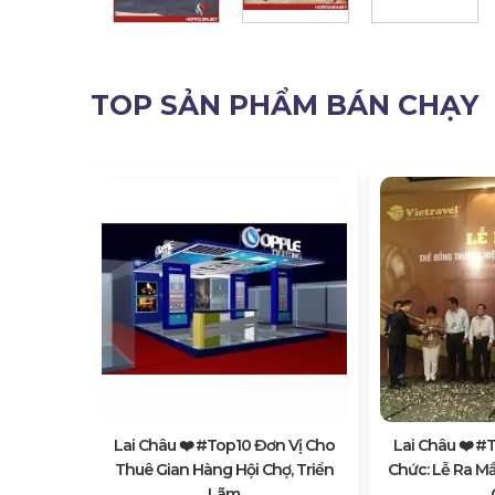
TOP SẢN PHẨM BÁN CHẠY
 Vị Bán &
iện, Hội
Lai Châu ❤️️ #top10 Đơn Vị Cho
Lai Châu ❤️️ 
Thuê Gian Hàng Hội Chợ, Triển
Chức: Lễ Ra M
Lãm