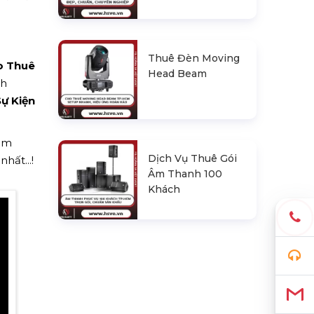
Thuê Đèn Moving
o Thuê
Head Beam
ch
Sự Kiện
hêm
Dịch Vụ Thuê Gói
hất...!
Âm Thanh 100
Khách