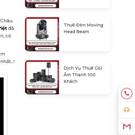
i Châu.
Thuê Đèn Moving
iệt
đã
Head Beam
n, có
hêm
hất...!
Dịch Vụ Thuê Gói
Âm Thanh 100
Khách