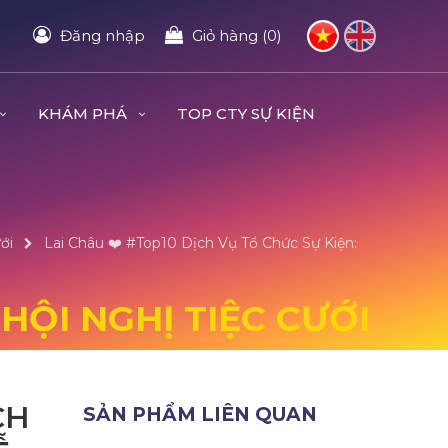
Đăng nhập
Giỏ hàng (0)
KHÁM PHÁ
TOP CTY SỰ KIỆN
ới
Lai Châu ❤️️ #top10 Dịch Vụ Tổ Chức Sự Kiện:
HỘI NGHỊ TIỆC CƯỚI
CH
SẢN PHẨM LIÊN QUAN