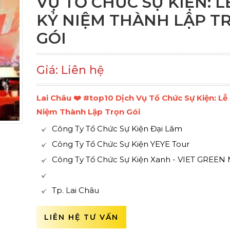
VỤ TỔ CHỨC SỰ KIỆN: L
KỶ NIỆM THÀNH LẬP T
GÓI
Giá: Liên hệ
Lai Châu ❤️️ #top10 Dịch Vụ Tổ Chức Sự Kiện: Lễ
Niệm Thành Lập Trọn Gói
Công Ty Tổ Chức Sự Kiện Đại Lâm
Công Ty Tổ Chức Sự Kiện YEYE Tour
Công Ty Tổ Chức Sự Kiện Xanh - VIET GREEN
Tp. Lai Châu
LIÊN HỆ TƯ VẤN