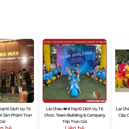
#top10 Dịch Vụ Tổ
Lai Châu ❤️️ #top10 Dịch Vụ Tổ
Lai Ch
ắt Sản Phẩm Trọn
Chức: Team Building & Company
Cấp C
Gói
Trip Trọn Gói
ên hệ
Liên hệ