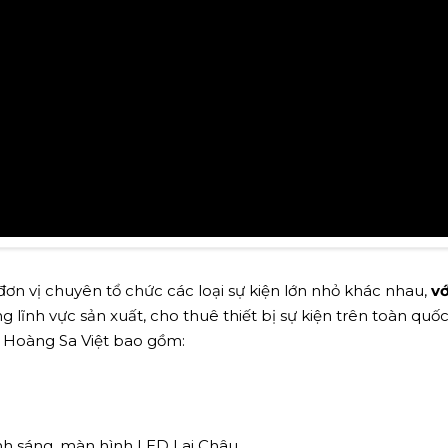
ơn vị chuyên tổ chức các loại sự kiện lớn nhỏ khác nhau,
vớ
 lĩnh vực sản xuất, cho thuê thiết bị sự kiện trên toàn quốc
ủa Hoàng Sa Việt bao gồm:
nh sáng, màn hình LED Lai Châu.