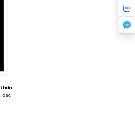
i hơn
, đặc