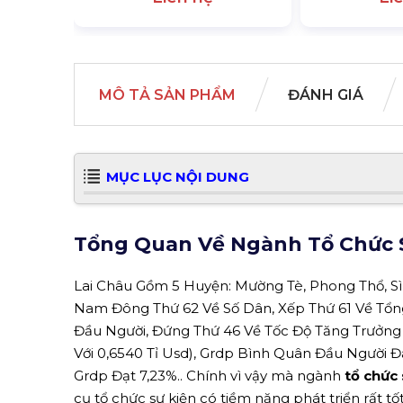
MÔ TẢ SẢN PHẨM
ĐÁNH GIÁ
MỤC LỤC NỘI DUNG
Tổng Quan Về Ngành Tổ Chức S
Lai Châu Gồm 5 Huyện: Mường Tè, Phong Thổ, Sì
Nam Đông Thứ 62 Về Số Dân, Xếp Thứ 61 Về Tổn
Đầu Người, Đứng Thứ 46 Về Tốc Độ Tăng Trưởng 
Với 0,6540 Tỉ Usd), Grdp Bình Quân Đầu Người Đ
Grdp Đạt 7,23%.. Chính vì vậy mà ngành
tổ chức
cụ tổ chức sự kiện có tiềm năng phát triển rất tốt