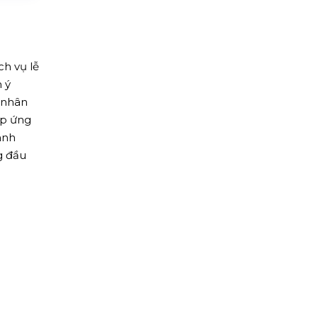
ch vụ lễ
n ý
ũ nhân
p ứng
anh
g đầu