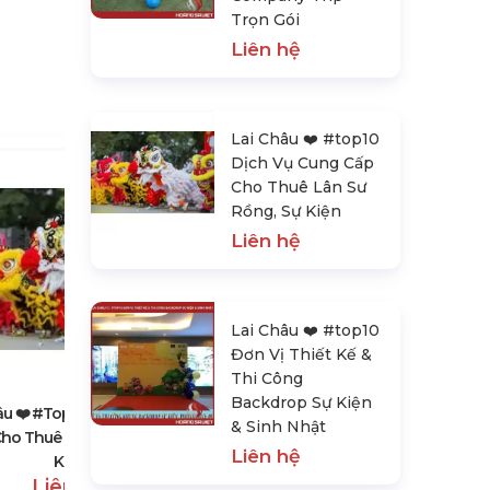
Trọn Gói
Liên hệ
Lai Châu ❤️️ #top10
Dịch Vụ Cung Cấp
Cho Thuê Lân Sư
Rồng, Sự Kiện
Liên hệ
Lai Châu ❤️️ #top10
Lai Châu ❤️️ #top10 Đơn Vị Thiết
Đơn Vị Thiết Kế &
Kế & Thi Công Backdrop Sự Kiện
Thi Công
& Sinh Nhật
Backdrop Sự Kiện
Liên hệ
âu ❤️️ #top10 Dịch Vụ Cung
& Sinh Nhật
ho Thuê Lân Sư Rồng, Sự
Liên hệ
Kiện
Liên hệ