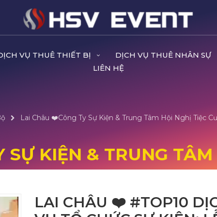
DỊCH VỤ THUÊ THIẾT BỊ
DỊCH VỤ THUÊ NHÂN SỰ
LIÊN HỆ
Bộ
Lai Châu ❤️️Công Ty Sự Kiện & Trung Tâm Hội Nghị Tiệc Cư
Y SỰ KIỆN & TRUNG TÂM 
LAI CHÂU ❤️️ #TOP10 DỊ