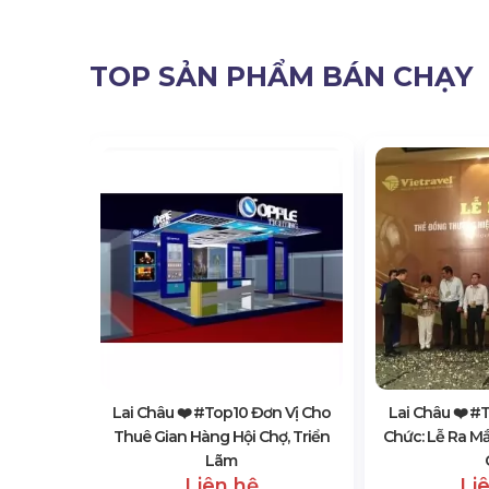
TOP SẢN PHẨM BÁN CHẠY
 Vị Bán &
iện, Hội
Lai Châu ❤️️ #top10 Đơn Vị Cho
Lai Châu ❤️️ 
Thuê Gian Hàng Hội Chợ, Triển
Chức: Lễ Ra M
Lãm
Liên hệ
Li