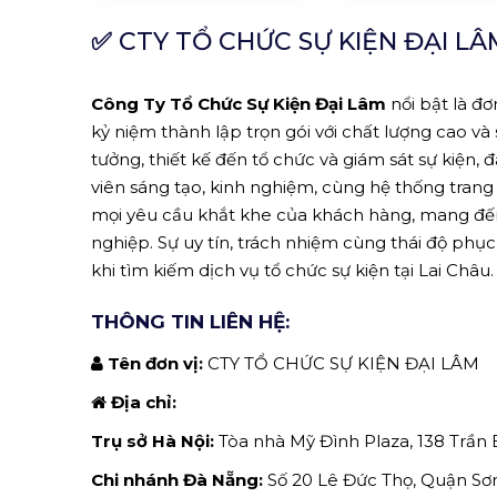
✅
CTY TỔ CHỨC SỰ KIỆN ĐẠI LÂ
Công Ty Tổ Chức Sự Kiện Đại Lâm
nổi bật là đơ
kỷ niệm thành lập trọn gói với chất lượng cao và 
tưởng, thiết kế đến tổ chức và giám sát sự kiện,
viên sáng tạo, kinh nghiệm, cùng hệ thống trang 
mọi yêu cầu khắt khe của khách hàng, mang đế
nghiệp. Sự uy tín, trách nhiệm cùng thái độ ph
khi tìm kiếm dịch vụ tổ chức sự kiện tại Lai Châu.
THÔNG TIN LIÊN HỆ:
Tên đơn vị:
CTY TỔ CHỨC SỰ KIỆN ĐẠI LÂM
Địa chỉ:
Trụ sở Hà Nội:
Tòa nhà Mỹ Đình Plaza, 138 Trần 
Chi nhánh Đà Nẵng:
Số 20 Lê Đức Thọ, Quận Sơn