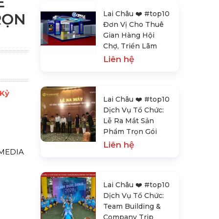
Ễ
Lai Châu ❤️️ #top10
RỌN
Đơn Vị Cho Thuê
Gian Hàng Hội
Chợ, Triển Lãm
Liên hệ
 Kỷ
Lai Châu ❤️️ #top10
Dịch Vụ Tổ Chức:
Lễ Ra Mắt Sản
Phẩm Trọn Gói
Liên hệ
 MEDIA
Lai Châu ❤️️ #top10
Dịch Vụ Tổ Chức:
Team Building &
Company Trip