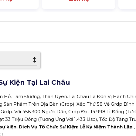
ự Kiện Tại Lai Châu
n Hồ, Tam Đường, Than Uyên. Lai Châu Là Đơn Vị Hành Chín
g Sản Phẩm Trên Địa Bàn (Grdp), Xếp Thứ 58 Về Grdp Bình
Grdp. Với 456.300 Người Dân, Grdp Đạt 14.998 Tỉ Đồng (Tư
ạt 33 Triệu Đồng (Tương Ứng Với 1.433 Usd), Tốc Độ Tăng Tr
 sự kiện, Dịch Vụ Tổ Chức Sự Kiện: Lễ Kỷ Niệm Thành Lập
 !