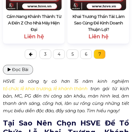
Cẩm Nang Khánh Thành: Từ
Khai Trương Thần Tài: Làm
A Đến Z Cho Nhà Máy Hiện
Sao Cúng Để Kinh Doanh
Đại
Thuận Lợi?
Liên hệ
Liên hệ
3
4
5
6
7
Đọc Bài
HSVE là công ty có hơn 15 năm kinh nghiệm
tổ chức lễ khai trương, lễ khánh thành
trọn gói từ kịch
bản, MC, PG đến thi công sân khấu, màn hình led, âm
thanh ánh sáng, cổng hơi, lân sư rồng cùng những tiết
mục biểu diễn độc đáo, đầy sáng tạo. Tìm hiểu ngay!
Tại Sao Nên Chọn HSVE Để Tổ