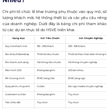
Nhiêu?
Chi phí tổ chức lễ khai trương phụ thuộc vào quy mô, số
lượng khách mời, hệ thống thiết bị và các yêu cầu riêng
của doanh nghiệp. Dưới đây là bảng chi phí tham khảo
từ các dự án thực tế do HSVE triển khai.
Hạng mục
Gói Tiêu Chuẩn
Gói Chuyên Nghiệp
Quy mô khách mời
100 – 200 khách
200 – 500 khách
Sân khấu & Backdrop
Thiết kế tiêu chuẩn
Thiết kế theo nhận diện thương hi
Âm thanh, ánh sáng
Hệ thống tiêu chuẩn
Hệ thống chuyên nghiệp
Màn hình LED
Không bao gồm
LED sân khấu
MC chương trình
01 MC tiếng Việt
01 MC song ngữ
Quay phim, chụp ảnh
Cơ bản
Đội ngũ media chuyên nghiệp
Livestream sự kiện
Không bao gồm
Tùy chọn
Tiệc chiêu đãi
Tùy chọn
Tùy chọn