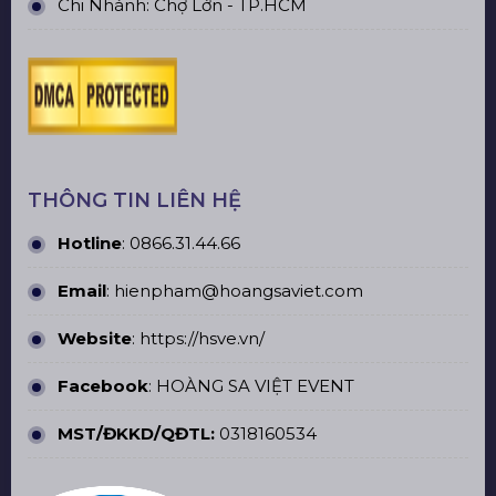
Chi Nhánh: Chợ Lớn - TP.HCM
THÔNG TIN LIÊN HỆ
Hotline
:
0866.31.44.66
Email
: hienpham@hoangsaviet.com
Website
:
https://hsve.vn/
Facebook
:
HOÀNG SA VIỆT EVENT
MST/ĐKKD/QĐTL:
0318160534