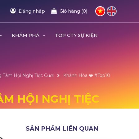
Đăng nhập
Giỏ hàng (0)
KHÁM PHÁ
TOP CTY SỰ KIỆN
g Tâm Hội Nghị Tiệc Cưới
Khánh Hòa ❤️️ #top10
ÂM HỘI NGHỊ TIỆC
SẢN PHẨM LIÊN QUAN