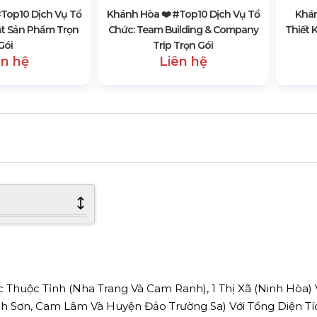
#top10 Dịch Vụ Tổ
Khánh Hòa ❤️️ #top10 Dịch Vụ Tổ
Khán
ắt Sản Phẩm Trọn
Chức: Team Building & Company
Thiết 
Gói
Trip Trọn Gói
ên hệ
Liên hệ
huộc Tỉnh (Nha Trang Và Cam Ranh), 1 Thị Xã (Ninh Hòa) 
h Sơn, Cam Lâm Và Huyện Đảo Trường Sa) Với Tổng Diện Tí