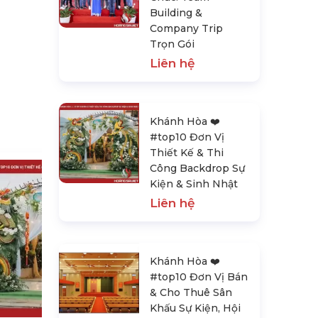
Building &
Company Trip
Trọn Gói
Liên hệ
Khánh Hòa ❤️️
#top10 Đơn Vị
Thiết Kế & Thi
Công Backdrop Sự
Kiện & Sinh Nhật
Liên hệ
Khánh Hòa ❤️️
#top10 Đơn Vị Bán
Khánh Hòa ❤️️ #top10 Đơn Vị Bán
& Cho Thuê Sân
& Cho Thuê Sân Khấu Sự Kiện, Hội
Khấu Sự Kiện, Hội
Trường