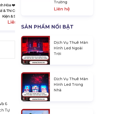
Trường
Liên hệ
h Hòa ❤️️ #top10 Đơn Vị
Liên hệ
Kế & Thi Công Backdrop Sự
Kiện & Sinh Nhật
Liên hệ
SẢN PHẨM NỔI BẬT
Dịch Vụ Thuê Màn
Hình Led Ngoài
Trời
Dịch Vụ Thuê Màn
Hình Led Trong
Nhà
Và 6
ch Tự