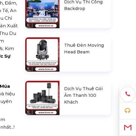
Dịch Vụ Thi Công
ch, Đầm,
Backdrop
 Tế, An
ều Chỉ
Sản Xuất
 Thu Du
ảm
Thuê Đèn Moving
%; Kim
Head Beam
c Sự
 Múa
Dịch Vụ Thuê Gói
và hiệu
Âm Thanh 100
uyên
Khách
hêm
hất...!