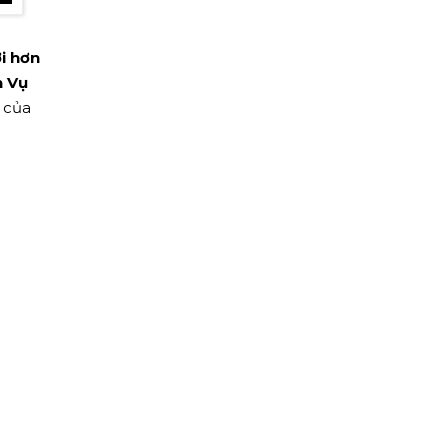
i hơn
h Vụ
ụ của