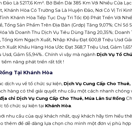
n Đảo Là 5217,6 Km². Bờ Biển Dài 385 Km Với Nhiều Cửa Lạ
t, Khánh Hòa Có Trường Sa Là Huyện Đảo, Nơi Có Vị Trí Kinh
Tỉnh Khánh Hòa Tiếp Tục Duy Trì Tốc Độ Phát Triển Với Nhi
ể, Tổng Sản Phẩm Trên Địa Bàn (Grdp) Tăng 9,07%; Chỉ Số 
óa Và Doanh Thu Dịch Vụ Tiêu Dùng Tăng 20,35%; Doanh
, Tổng Kim Ngạch Xuất, Nhập Khẩu Đạt 600,8 Triệu Usd Gi
h Xuất Khẩu Hàng Hóa Ước Đạt 368,7 Triệu Usd, Giảm 1,65
 Usd, Giảm 55,94%.. Chính vì vậy mà ngành
Dịch Vụ Tổ Chứ
 tiềm năng phát triển rất tốt !
 Rồng Tại Khánh Hòa
c dịch vụ về tổ chức sự kiện,
Dịch Vụ Cung Cấp Cho Thuê,
ch hàng có thể giải quyết nhu cầu một cách nhanh chóng 
địa chỉ Dịch Vụ Cung Cấp Cho Thuê, Múa Lân Sư Rồng
Ch
c tổ chức sự kiện tại
Khánh Hòa
.
 với nhu cầu của quý khách nhất, quý khách hãy tìm hiểu t
ảo thêm để dễ dàng lựa chọn cho mình một đơn vị phù hợp n