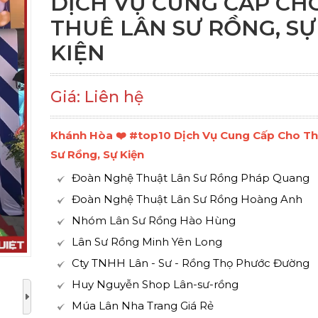
DỊCH VỤ CUNG CẤP CH
THUÊ LÂN SƯ RỒNG, SỰ
KIỆN
Giá: Liên hệ
Khánh Hòa ❤️️ #top10 Dịch Vụ Cung Cấp Cho T
Sư Rồng, Sự Kiện
Đoàn Nghệ Thuật Lân Sư Rồng Pháp Quang
Đoàn Nghệ Thuật Lân Sư Rồng Hoàng Anh
Nhóm Lân Sư Rồng Hào Hùng
Lân Sư Rồng Minh Yên Long
Cty TNHH Lân - Sư - Rồng Thọ Phước Đường
Huy Nguyễn Shop Lân-sư-rồng
Múa Lân Nha Trang Giá Rẻ