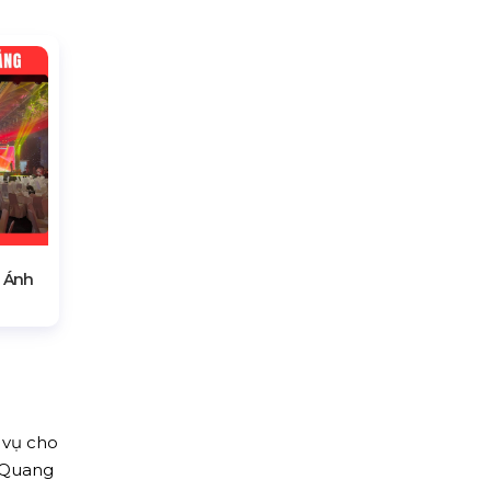
 Ánh
 vụ cho
p Quang