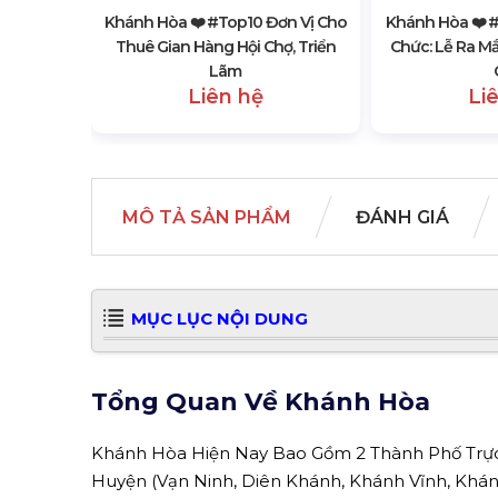
Khánh Hòa ❤️️ #top10 Đơn Vị Cho
Khánh Hòa ❤️️ 
Thuê Gian Hàng Hội Chợ, Triển
Chức: Lễ Ra M
Lãm
Liên hệ
Li
MÔ TẢ SẢN PHẨM
ĐÁNH GIÁ
MỤC LỤC NỘI DUNG
Tổng Quan Về Khánh Hòa
Khánh Hòa Hiện Nay Bao Gồm 2 Thành Phố Trực T
Huyện (Vạn Ninh, Diên Khánh, Khánh Vĩnh, Khán