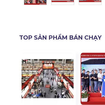
TOP SẢN PHẨM BÁN CHẠY
ơn Vị Cho
Sự Kiện