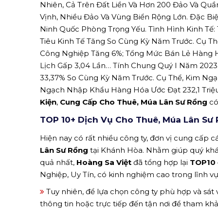
Nhiên, Cả Trên Đất Liền Và Hơn 200 Đảo Và Quầ
Vịnh, Nhiều Đảo Và Vùng Biển Rộng Lớn. Ðặc Biệ
Ninh Quốc Phòng Trọng Yếu. Tình Hình Kinh Tế: 
Tiêu Kinh Tế Tăng So Cùng Kỳ Năm Trước. Cụ Th
Công Nghiệp Tăng 6%; Tổng Mức Bán Lẻ Hàng H
Lịch Gấp 3,04 Lần… Tính Chung Quý I Năm 2023
33,37% So Cùng Kỳ Năm Trước. Cụ Thể, Kim Ngạc
Ngạch Nhập Khẩu Hàng Hóa Ước Đạt 232,1 Triệu
Kiện
,
Cung Cấp Cho Thuê, Múa Lân Sư Rồng
có
TOP 10+ Dịch Vụ Cho Thuê, Múa Lân Sư
Hiện nay có rất nhiều công ty, đơn vị cung cấp cá
Lân Sư Rồng
tại Khánh Hòa. Nhằm giúp quý khá
quả nhất,
Hoàng Sa Việt
đã tổng hợp lại
TOP10 
Nghiệp, Uy Tín, có kinh nghiệm cao trong lĩnh vự
Tuy nhiên, để lựa chọn công ty phù hợp và sát
thông tin hoặc trực tiếp đến tận nơi để tham kh