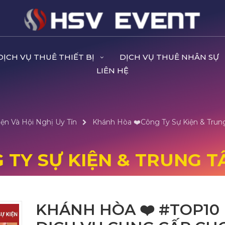
DỊCH VỤ THUÊ THIẾT BỊ
DỊCH VỤ THUÊ NHÂN SỰ
LIÊN HỆ
ện Và Hội Nghị Uy Tín
Khánh Hòa ❤️️Công Ty Sự Kiện & Trun
 TY SỰ KIỆN & TRUNG T
KHÁNH HÒA ❤️️ #TOP10