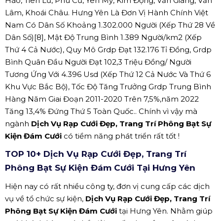
Hào, Tiên Lữ, Phù Cừ, Yên Mỹ, Kim Động, Văn Giang, Văn
Lâm, Khoái Châu. Hưng Yên Là Đơn Vị Hành Chính Việt
Nam Có Dân Số Khoảng 1.302.000 Người (Xếp Thứ 28 Về
Dân Số)[8], Mật Độ Trung Bình 1.389 Người/km2 (Xếp
Thứ 4 Cả Nước), Quy Mô Grdp Đạt 132.176 Tỉ Đồng, Grdp
Bình Quân Đầu Người Đạt 102,3 Triệu Đồng/ Người
Tương Ứng Với 4.396 Usd (Xếp Thứ 12 Cả Nước Và Thứ 6
Khu Vực Bắc Bộ), Tốc Độ Tăng Trưởng Grdp Trung Bình
Hàng Năm Giai Đoạn 2011-2020 Trên 7,5%,năm 2022
Tăng 13,4% Đứng Thứ 5 Toàn Quốc.. Chính vì vậy mà
ngành
Dịch Vụ Rạp Cưới Đẹp, Trang Trí Phông Bạt Sự
Kiện Đám Cưới
có tiềm năng phát triển rất tốt !
TOP 10+ Dịch Vụ Rạp Cưới Đẹp, Trang Trí
Phông Bạt Sự Kiện Đám Cưới Tại Hưng Yên
Hiện nay có rất nhiều công ty, đơn vị cung cấp các dịch
vụ về tổ chức sự kiện,
Dịch Vụ Rạp Cưới Đẹp, Trang Trí
Phông Bạt Sự Kiện Đám Cưới
tại Hưng Yên. Nhằm giúp