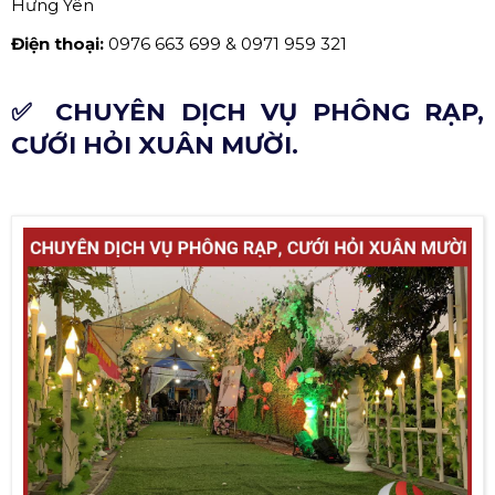
Hưng Yên
Điện thoại:
0976 663 699 & 0971 959 321
✅ CHUYÊN DỊCH VỤ PHÔNG RẠP,
CƯỚI HỎI XUÂN MƯỜI.