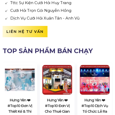
Tttc Sự Kiện Cưới Hỏi Huy Trang
Cưới Hỏi Trọn Gói Nguyễn Hồng
Dịch Vụ Cưới Hỏi Xuân Tân - Anh Vũ
LIÊN HỆ TƯ VẤN
TOP SẢN PHẨM BÁN CHẠY
Hưng Yên ❤️️
Hưng Yên ❤️️
Hưng Yên ❤️️
#top10 Đơn Vị
#top10 Đơn Vị
#top10 Dịch Vụ
Thiết Kế & Thi
Cho Thuê Gian
Tổ Chức: Lễ Ra