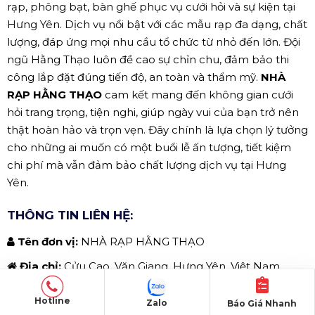
rạp, phông bạt, bàn ghế phục vụ cưới hỏi và sự kiện tại
Hưng Yên. Dịch vụ nổi bật với các mẫu rạp đa dạng, chất
lượng, đáp ứng mọi nhu cầu tổ chức từ nhỏ đến lớn. Đội
ngũ Hằng Thạo luôn đề cao sự chỉn chu, đảm bảo thi
công lắp đặt đúng tiến độ, an toàn và thẩm mỹ.
NHÀ
RẠP HẰNG THẠO
cam kết mang đến không gian cưới
hỏi trang trọng, tiện nghi, giúp ngày vui của bạn trở nên
thật hoàn hảo và trọn vẹn. Đây chính là lựa chọn lý tưởng
cho những ai muốn có một buổi lễ ấn tượng, tiết kiệm
chi phí mà vẫn đảm bảo chất lượng dịch vụ tại Hưng
Yên.
THÔNG TIN LIÊN HỆ:
Tên đơn vị:
NHÀ RẠP HẰNG THẠO
Địa chỉ:
Cửu Cao, Văn Giang, Hưng Yên, Việt Nam
Xem bản đồ
Hotline
Zalo
Báo Giá Nhanh