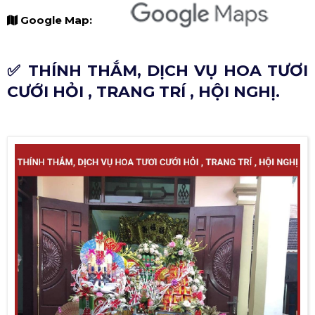
Google Map:
✅ THÍNH THẮM, DỊCH VỤ HOA TƯƠI
CƯỚI HỎI , TRANG TRÍ , HỘI NGHỊ.