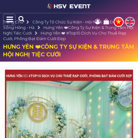
Trang Chủ
Công Ty Tổ Chức Sự Kiện - Hội Nghị Tại Đồng Bằng
Sông Hồng - Hà
Hưng Yên ❤️️Công Ty Sự Kiện & Trung Tâm Hội
Nghị Tiệc Cưới
Hưng Yên ❤️️ #top10 Dịch Vụ Cho Thuê Rạp
Cưới, Phông Bạt Đám Cưới Đẹp
HƯNG YÊN ❤️️CÔNG TY SỰ KIỆN & TRUNG TÂM
HỘI NGHỊ TIỆC CƯỚI