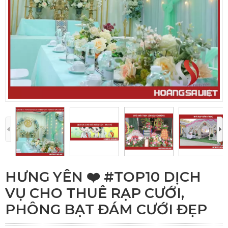
HƯNG YÊN ❤️️ #TOP10 DỊCH
VỤ CHO THUÊ RẠP CƯỚI,
PHÔNG BẠT ĐÁM CƯỚI ĐẸP