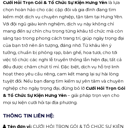
Cưới Hỏi Trọn Gói & Tổ Chức Sự Kiện Hưng Yên
là lựa
chọn hoàn hảo cho các cặp đôi và gia đình đang tìm
kiếm một dịch vụ chuyên nghiệp, tận tâm tại Hưng Yên.
Với đội ngũ giàu kinh nghiệm, dịch vụ này không chỉ
mang đến sự chỉn chu trong từng khâu tổ chức mà còn
sáng tạo trong phong cách trang trí, giúp ngày trọng đại
của bạn trở nên ấn tượng, đáng nhớ. Từ khâu lên ý
tưởng, chuẩn bị phông rạp, bàn ghế, hoa tươi, cho tới
việc tổ chức các nghi lễ truyền thống lẫn hiện đại, tất cả
đều được chăm chút tỉ mỉ. Đặc biệt, dịch vụ hỗ trợ linh
hoạt theo yêu cầu riêng, cam kết mang lại sự hài lòng
tuyệt đối. Nếu bạn đang tìm kiếm sự yên tâm và chuyên
nghiệp cho ngày trọng đại, đừng bỏ lỡ
Cưới Hỏi Trọn Gói
& Tổ Chức Sự Kiện Hưng Yên
– giải pháp trọn vẹn cho
mọi sự kiện cưới hỏi tại địa phương.
THÔNG TIN LIÊN HỆ:
Tên đơn vị:
CƯỚI HỎI TRỌN GÓI & TỔ CHỨC SỰ KIỆN