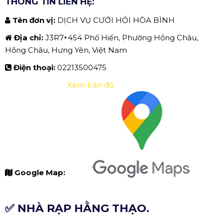
THÔNG TIN LIÊN HỆ:
Tên đơn vị:
DỊCH VỤ CƯỚI HỎI HÒA BÌNH
Địa chỉ:
J3R7+454 Phố Hiến, Phường Hồng Châu,
Hồng Châu, Hưng Yên, Việt Nam
Điện thoại:
02213500475
Xem bản đồ
Google Map:
✅ NHÀ RẠP HẰNG THẠO.