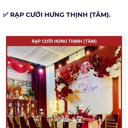
✅ RẠP CƯỚI HƯNG THỊNH (TÂM).