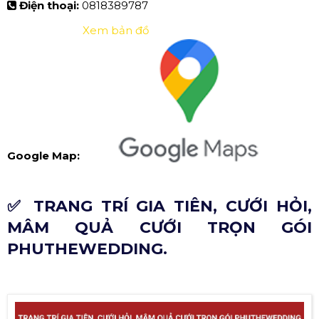
Điện thoại:
0818389787
Xem bản đồ
Google Map:
✅ TRANG TRÍ GIA TIÊN, CƯỚI HỎI,
MÂM QUẢ CƯỚI TRỌN GÓI
PHUTHEWEDDING.