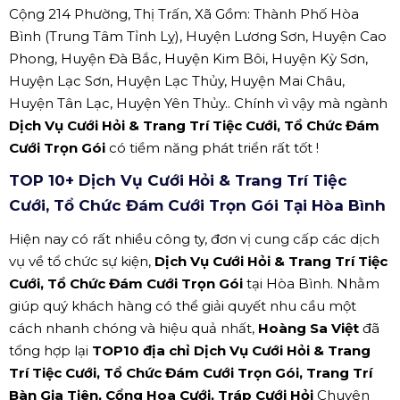
Cộng 214 Phường, Thị Trấn, Xã Gồm: Thành Phố Hòa
Bình (Trung Tâm Tỉnh Lỵ), Huyện Lương Sơn, Huyện Cao
Phong, Huyện Đà Bắc, Huyện Kim Bôi, Huyện Kỳ Sơn,
Huyện Lạc Sơn, Huyện Lạc Thủy, Huyện Mai Châu,
Huyện Tân Lạc, Huyện Yên Thủy.. Chính vì vậy mà ngành
Dịch Vụ Cưới Hỏi & Trang Trí Tiệc Cưới, Tổ Chức Đám
Cưới Trọn Gói
có tiềm năng phát triển rất tốt !
TOP 10+ Dịch Vụ Cưới Hỏi & Trang Trí Tiệc
Cưới, Tổ Chức Đám Cưới Trọn Gói Tại Hòa Bình
Hiện nay có rất nhiều công ty, đơn vị cung cấp các dịch
vụ về tổ chức sự kiện,
Dịch Vụ Cưới Hỏi & Trang Trí Tiệc
Cưới, Tổ Chức Đám Cưới Trọn Gói
tại Hòa Bình. Nhằm
giúp quý khách hàng có thể giải quyết nhu cầu một
cách nhanh chóng và hiệu quả nhất,
Hoàng Sa Việt
đã
tổng hợp lại
TOP10 địa chỉ Dịch Vụ Cưới Hỏi & Trang
Trí Tiệc Cưới, Tổ Chức Đám Cưới Trọn Gói, Trang Trí
Bàn Gia Tiên, Cổng Hoa Cưới, Tráp Cưới Hỏi
Chuyên