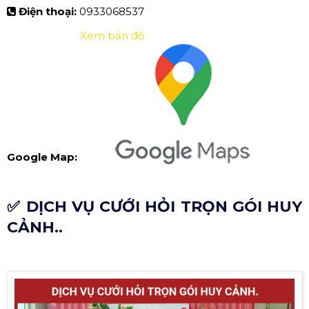
Điện thoại:
0933068537
Xem bản đồ
Google Map:
✅ DỊCH VỤ CƯỚI HỎI TRỌN GÓI HUY
CẢNH..