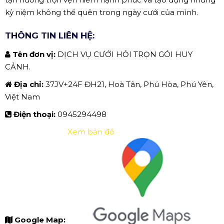
kỷ niệm không thể quên trong ngày cưới của mình.
THÔNG TIN LIÊN HỆ:
Tên đơn vị:
DỊCH VỤ CƯỚI HỎI TRỌN GÓI HUY
CẢNH.
Địa chỉ:
37JV+24F ĐH21, Hoà Tân, Phú Hòa, Phú Yên,
Việt Nam
Điện thoại:
0945294498
Xem bản đồ
Google Map: