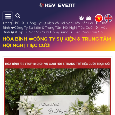
Trang Chủ
Công Ty Sự Kiện Và Hội Nghị Tây Bắc Bộ
Hòa
Bình ❤️️Công Ty Sự Kiện & Trung Tâm Hội Nghị Tiệc Cưới
Hòa
Bình ❤️️ #top10 Dịch Vụ Cưới Hỏi & Trang Trí Tiệc Cưới Trọn Gói
HÒA BÌNH ❤️️CÔNG TY SỰ KIỆN & TRUNG TÂM
HỘI NGHỊ TIỆC CƯỚI