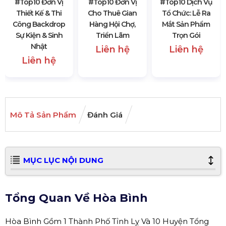
#top10 Đơn Vị
#top10 Đơn Vị
#top10 Dịch Vụ
Thiết Kế & Thi
Cho Thuê Gian
Tổ Chức: Lễ Ra
Công Backdrop
Hàng Hội Chợ,
Mắt Sản Phẩm
Sự Kiện & Sinh
Triển Lãm
Trọn Gói
Nhật
Liên hệ
Liên hệ
Liên hệ
Mô Tả Sản Phẩm
Đánh Giá
MỤC LỤC NỘI DUNG
Tổng Quan Về Hòa Bình
Hòa Bình Gồm 1 Thành Phố Tỉnh Lỵ Và 10 Huyện Tổng