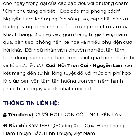
cho ngày trọng đại của các cặp đôi. Với phương châm
"Chỉn chu từng chi tiết – Độc đáo mọi phong cách",
Nguyễn Lam không ngừng sáng tạo, cập nhật các xu
hướng trang trí mới nhất để đáp ứng mọi nhu cầu của
khách hàng. Dịch vụ bao gồm trang trí gia tiên, mâm
quả, bàn tiệc, phông nền, xe hoa và nhiều phụ kiện cưới
hỏi khác. Đội ngũ nhân viên chuyên nghiệp, tận tâm
luôn đồng hành cùng bạn trong suốt quá trình chuẩn bị
và tổ chức lễ cưới.
Cưới Hỏi Trọn Gói - Nguyễn Lam
cam
kết mang đến sự hài lòng tuyệt đối với mức chi phí hợp
lý, giúp bạn yên tâm tận hưởng trọn vẹn niềm hạnh
phúc trong ngày vui lớn nhất cuộc đời.
THÔNG TIN LIÊN HỆ:
Tên đơn vị:
CƯỚI HỎI TRỌN GÓI - NGUYỄN LAM
Địa chỉ:
X4MJ+HCQ Đường Xoài Quỳ, Hàm Thắng,
Hàm Thuận Bắc, Bình Thuận, Việt Nam