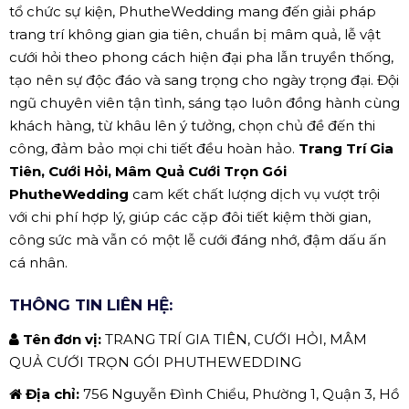
tổ chức sự kiện, PhutheWedding mang đến giải pháp
trang trí không gian gia tiên, chuẩn bị mâm quả, lễ vật
cưới hỏi theo phong cách hiện đại pha lẫn truyền thống,
tạo nên sự độc đáo và sang trọng cho ngày trọng đại. Đội
ngũ chuyên viên tận tình, sáng tạo luôn đồng hành cùng
khách hàng, từ khâu lên ý tưởng, chọn chủ đề đến thi
công, đảm bảo mọi chi tiết đều hoàn hảo.
Trang Trí Gia
Tiên, Cưới Hỏi, Mâm Quả Cưới Trọn Gói
PhutheWedding
cam kết chất lượng dịch vụ vượt trội
với chi phí hợp lý, giúp các cặp đôi tiết kiệm thời gian,
công sức mà vẫn có một lễ cưới đáng nhớ, đậm dấu ấn
cá nhân.
THÔNG TIN LIÊN HỆ:
Tên đơn vị:
TRANG TRÍ GIA TIÊN, CƯỚI HỎI, MÂM
QUẢ CƯỚI TRỌN GÓI PHUTHEWEDDING
Địa chỉ:
756 Nguyễn Đình Chiểu, Phường 1, Quận 3, Hồ