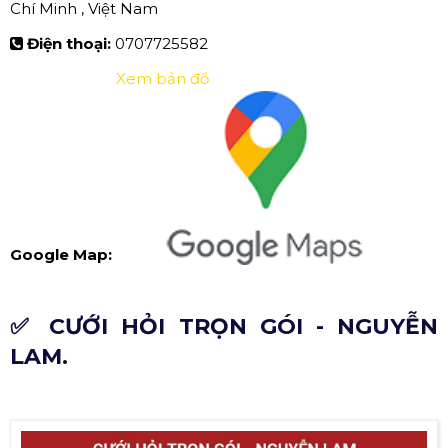
Chí Minh , Việt Nam
Điện thoại:
0707725582
Xem bản đồ
Google Map:
✅ CƯỚI HỎI TRỌN GÓI - NGUYỄN
LAM.