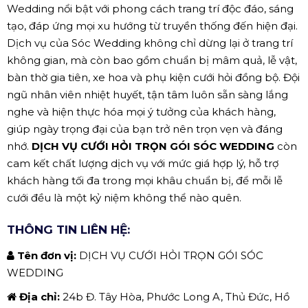
Wedding nổi bật với phong cách trang trí độc đáo, sáng
tạo, đáp ứng mọi xu hướng từ truyền thống đến hiện đại.
Dịch vụ của Sóc Wedding không chỉ dừng lại ở trang trí
không gian, mà còn bao gồm chuẩn bị mâm quả, lễ vật,
bàn thờ gia tiên, xe hoa và phụ kiện cưới hỏi đồng bộ. Đội
ngũ nhân viên nhiệt huyết, tận tâm luôn sẵn sàng lắng
nghe và hiện thực hóa mọi ý tưởng của khách hàng,
giúp ngày trọng đại của bạn trở nên trọn vẹn và đáng
nhớ.
DỊCH VỤ CƯỚI HỎI TRỌN GÓI SÓC WEDDING
còn
cam kết chất lượng dịch vụ với mức giá hợp lý, hỗ trợ
khách hàng tối đa trong mọi khâu chuẩn bị, để mỗi lễ
cưới đều là một kỷ niệm không thể nào quên.
THÔNG TIN LIÊN HỆ:
Tên đơn vị:
DỊCH VỤ CƯỚI HỎI TRỌN GÓI SÓC
WEDDING
Địa chỉ:
24b Đ. Tây Hòa, Phước Long A, Thủ Đức, Hồ