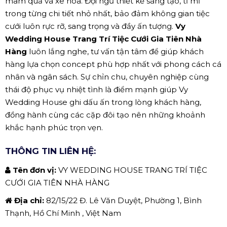
mâm quả và xe hoa. Đội ngũ thiết kế sáng tạo, tỉ mỉ
trong từng chi tiết nhỏ nhất, bảo đảm không gian tiệc
cưới luôn rực rỡ, sang trọng và đầy ấn tượng.
Vy
Wedding House Trang Trí Tiệc Cưới Gia Tiên Nhà
Hàng
luôn lắng nghe, tư vấn tận tâm để giúp khách
hàng lựa chọn concept phù hợp nhất với phong cách cá
nhân và ngân sách. Sự chỉn chu, chuyên nghiệp cùng
thái độ phục vụ nhiệt tình là điểm mạnh giúp Vy
Wedding House ghi dấu ấn trong lòng khách hàng,
đồng hành cùng các cặp đôi tạo nên những khoảnh
khắc hạnh phúc trọn vẹn.
THÔNG TIN LIÊN HỆ:
Tên đơn vị:
VY WEDDING HOUSE TRANG TRÍ TIỆC
CƯỚI GIA TIÊN NHÀ HÀNG
Địa chỉ:
82/15/22 Đ. Lê Văn Duyệt, Phường 1, Bình
Thạnh, Hồ Chí Minh , Việt Nam