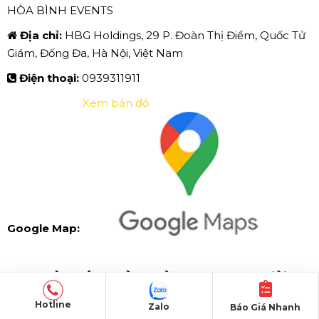
HÒA BÌNH EVENTS
Địa chỉ:
HBG Holdings, 29 P. Đoàn Thị Điểm, Quốc Tử
Giám, Đống Đa, Hà Nội, Việt Nam
Điện thoại:
0939311911
Xem bản đồ
Google Map:
✅ NHÀ HÁT HÒA BÌNH - 240 ĐƯỜNG
3/2.
Hotline
Zalo
Báo Giá Nhanh