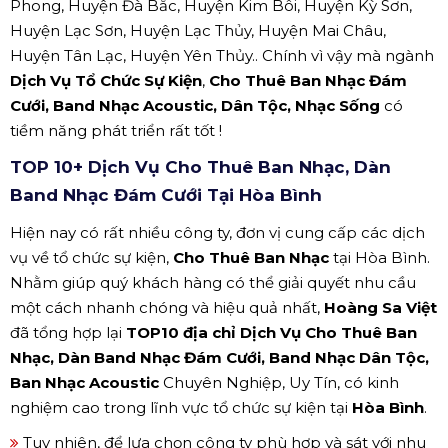
Phong, Huyện Đà Bắc, Huyện Kim Bôi, Huyện Kỳ Sơn,
Huyện Lạc Sơn, Huyện Lạc Thủy, Huyện Mai Châu,
Huyện Tân Lạc, Huyện Yên Thủy.. Chính vì vậy mà ngành
Dịch Vụ Tổ Chức Sự Kiện
,
Cho Thuê Ban Nhạc Đám
Cưới, Band Nhạc Acoustic, Dân Tộc, Nhạc Sống
có
tiềm năng phát triển rất tốt !
TOP 10+ Dịch Vụ Cho Thuê Ban Nhạc, Dàn
Band Nhạc Đám Cưới Tại Hòa Bình
Hiện nay có rất nhiều công ty, đơn vị cung cấp các dịch
vụ về tổ chức sự kiện,
Cho Thuê Ban Nhạc
tại Hòa Bình.
Nhằm giúp quý khách hàng có thể giải quyết nhu cầu
một cách nhanh chóng và hiệu quả nhất,
Hoàng Sa Việt
đã tổng hợp lại
TOP10 địa chỉ Dịch Vụ Cho Thuê Ban
Nhạc, Dàn Band Nhạc Đám Cưới, Band Nhạc Dân Tộc,
Ban Nhạc Acoustic
Chuyên Nghiệp, Uy Tín, có kinh
nghiệm cao trong lĩnh vực tổ chức sự kiện tại
Hòa Bình
.
Tuy nhiên, để lựa chọn công ty phù hợp và sát với nhu