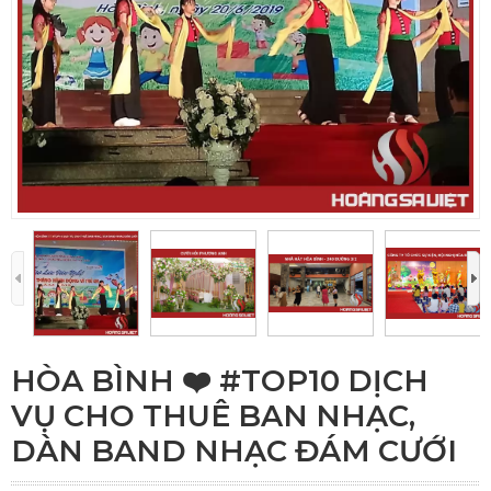
HÒA BÌNH ❤️️ #TOP10 DỊCH
VỤ CHO THUÊ BAN NHẠC,
DÀN BAND NHẠC ĐÁM CƯỚI