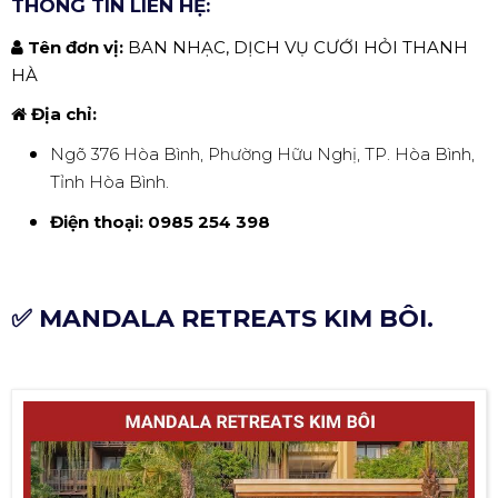
THÔNG TIN LIÊN HỆ:
Tên đơn vị:
BAN NHẠC, DỊCH VỤ CƯỚI HỎI THANH
HÀ
Địa chỉ:
Ngõ 376 Hòa Bình, Phường Hữu Nghị, TP. Hòa Bình,
Tỉnh Hòa Bình.
Điện thoại:
0985 254 398
✅ MANDALA RETREATS KIM BÔI.