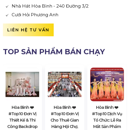
Nhà Hát Hòa Bình - 240 Đường 3/2
Cưới Hỏi Phương Anh
LIÊN HỆ TƯ VẤN
TOP SẢN PHẨM BÁN CHẠY
Hòa Bình ❤️️
Hòa Bình ❤️️
Hòa Bình ❤️️
#top10 Đơn Vị
#top10 Đơn Vị
#top10 Dịch Vụ
Thiết Kế & Thi
Cho Thuê Gian
Tổ Chức: Lễ Ra
Công Backdrop
Hàng Hội Chợ,
Mắt Sản Phẩm