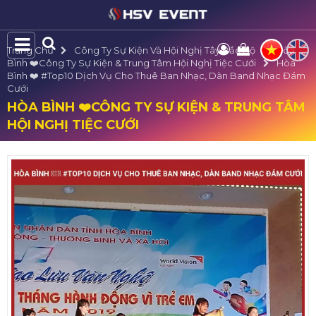
Trang Chủ
Công Ty Sự Kiện Và Hội Nghị Tây Bắc Bộ
Hòa
Bình ❤️️Công Ty Sự Kiện & Trung Tâm Hội Nghị Tiệc Cưới
Hòa
Bình ❤️️ #top10 Dịch Vụ Cho Thuê Ban Nhạc, Dàn Band Nhạc Đám
Cưới
HÒA BÌNH ❤️️CÔNG TY SỰ KIỆN & TRUNG TÂM
HỘI NGHỊ TIỆC CƯỚI