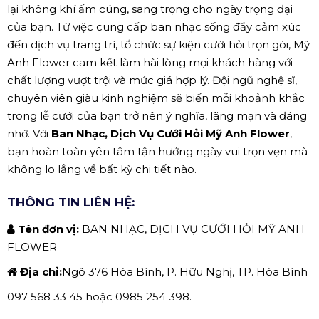
lại không khí ấm cúng, sang trọng cho ngày trọng đại
của bạn. Từ việc cung cấp ban nhạc sống đầy cảm xúc
đến dịch vụ trang trí, tổ chức sự kiện cưới hỏi trọn gói, Mỹ
Anh Flower cam kết làm hài lòng mọi khách hàng với
chất lượng vượt trội và mức giá hợp lý. Đội ngũ nghệ sĩ,
chuyên viên giàu kinh nghiệm sẽ biến mỗi khoảnh khắc
trong lễ cưới của bạn trở nên ý nghĩa, lãng mạn và đáng
nhớ. Với
Ban Nhạc, Dịch Vụ Cưới Hỏi Mỹ Anh Flower
,
bạn hoàn toàn yên tâm tận hưởng ngày vui trọn vẹn mà
không lo lắng về bất kỳ chi tiết nào.
THÔNG TIN LIÊN HỆ:
Tên đơn vị:
BAN NHẠC, DỊCH VỤ CƯỚI HỎI MỸ ANH
FLOWER
Địa chỉ:
Ngõ 376 Hòa Bình, P. Hữu Nghị, TP. Hòa Bình
097 568 33 45 hoặc 0985 254 398.