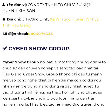
Tên đơn vị:
CÔNG TY TNHH TỔ CHỨC SỰ KIỆN
HUỲNH KIM SON
Địa chỉ:
15 Trương Định,
Xã Vị Trung
,
Huyện Vị Thuỷ
,
Tỉnh Hậu Giang
Số điện thoại:
0903079333
✅ CYBER SHOW GROUP.
Cyber Show Group
nổi bật là một trong những đơn vị tổ
chức sự kiện chuyên nghiệp và sáng tạo bậc nhất tại
Hậu Giang. Cyber Show Group không chỉ đầu tư mạnh
mẽ vào công nghệ, thiết bị hiện đại mà còn có đội ngũ
nhân viên trẻ trung, năng động và đầy nhiệt huyết. Từ
các chương trình lễ hội, hội thảo, hội nghị cho tới các sự
kiện giải trí, Cyber Show Group luôn mang đến trải
nghiệm mới lạ, khác biệt, tạo nên hiệu ứng truyền thông