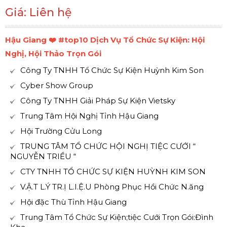
Giá: Liên hệ
Hậu Giang ❤️️ #top10 Dịch Vụ Tổ Chức Sự Kiện: Hội
Nghị, Hội Thảo Trọn Gói
Công Ty TNHH Tổ Chức Sự Kiện Huỳnh Kim Son
Cyber Show Group
Công Ty TNHH Giải Pháp Sự Kiện Vietsky
Trung Tâm Hội Nghị Tỉnh Hậu Giang
Hội Trường Cửu Long
TRUNG TÂM TỔ CHỨC HỘI NGHỊ TIỆC CƯỚI “
NGUYỄN TRIỀU “
CTY TNHH TỔ CHỨC SỰ KIỆN HUỲNH KIM SON
V.Ậ.T L.Ý TR.Ị L.I.Ệ.U Phòng Phục Hồi Chức N.ăng
Hội đặc Thù Tỉnh Hậu Giang
Trung Tâm Tổ Chức Sự Kiện;tiệc Cưới Trọn Gói:Đình