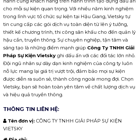
hành cùng khách hàng trên hành trình tạo dựng dấu ấn
cho mỗi sự kiện quan trọng. Với nhiều năm kinh nghiệm
trong lĩnh vực tổ chức sự kiện tại Hậu Giang, Vietsky tự
tin cung cấp các gói dịch vụ toàn diện từ lên ý tưởng,
thiết kế chương trình, thi công sân khấu cho đến quản lý
hậu cần, truyền thông. Sự chuyên nghiệp, tận tâm và
sáng tạo là những điểm mạnh giúp
Công Ty TNHH Giải
Pháp Sự Kiện Vietsky
ghi dấu ấn với các đối tác lớn nhỏ.
Đội ngũ nhân sự dày dạn kinh nghiệm của công ty luôn
nỗ lực mang lại giá trị vượt trội, đảm bảo mọi sự kiện
được diễn ra suôn sẻ, thành công ngoài mong đợi. Chọn
Vietsky, bạn sẽ hoàn toàn yên tâm về chất lượng dịch vụ
và hiệu quả truyền thông.
THÔNG TIN LIÊN HỆ:
Tên đơn vị:
CÔNG TY TNHH GIẢI PHÁP SỰ KIỆN
VIETSKY
Địa chỉ: