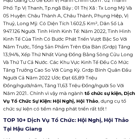
Hậu Giang Có 08 Đơn Vị Hành Chính Gồm : 02 Thành
Phố: Tp Vị Thanh, Tp.ngã Bảy ; 01 Thị Xã : Tx Long Mỹ Và
05 Huyện: Châu Thành A, Châu Thành, Phụng Hiệp, Vị
Thuỷ, Long Mỹ. Có Diện Tích 1.602,5 Km², Dân Số Là
947.126 Người. Tình Hình Kinh Tế: Năm 2022, Tình Hình
Kinh Tế Của Tỉnh Có Bước Phát Triển Vượt Bậc So Với
Năm Trước, Tổng Sản Phẩm Trên Địa Bàn (Grdp) Tăng
13,94%, Xếp Thứ Nhất Vùng Đồng Bằng Sông Cửu Long
Và Thứ Tư Cả Nước. Các Khu Vực Kinh Tế Đều Có Mức
Tăng Trưởng Cao So Với Cùng Kỳ. Grdp Bình Quân Đầu
Người Cả Năm 2022 Ước Đạt 65,89 Triệu
Đồng/người/năm, Tăng 11,63 Triệu Đồng/người So Với
Năm 2021.. Chính vì vậy mà ngành
tổ chức sự kiện, Dịch
Vụ Tổ Chức Sự Kiện: Hội Nghị, Hội Thảo
, dụng cụ tổ
chức sự kiện có tiềm năng phát triển rất tốt !
TOP 10+ Dịch Vụ Tổ Chức: Hội Nghị, Hội Thảo
Tại Hậu Giang