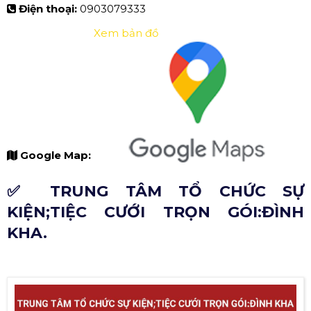
Điện thoại:
0903079333
Xem bản đồ
Google Map:
✅ TRUNG TÂM TỔ CHỨC SỰ
KIỆN;TIỆC CƯỚI TRỌN GÓI:ĐÌNH
KHA.