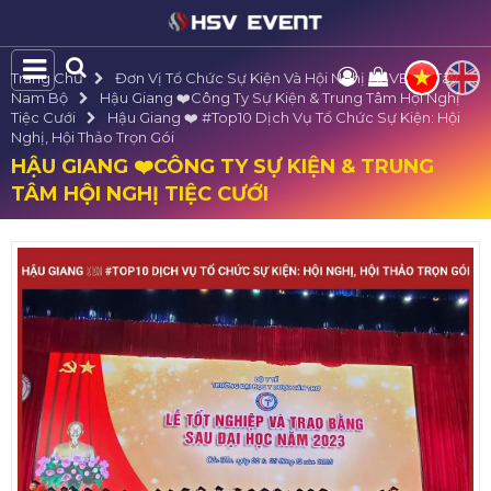
Trang Chủ
Đơn Vị Tổ Chức Sự Kiện Và Hội Nghị HSVE Tại Tây
Nam Bộ
Hậu Giang ❤️️Công Ty Sự Kiện & Trung Tâm Hội Nghị
Tiệc Cưới
Hậu Giang ❤️️ #top10 Dịch Vụ Tổ Chức Sự Kiện: Hội
Nghị, Hội Thảo Trọn Gói
HẬU GIANG ❤️️CÔNG TY SỰ KIỆN & TRUNG
TÂM HỘI NGHỊ TIỆC CƯỚI