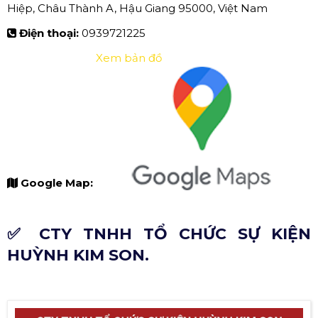
Hiệp, Châu Thành A, Hậu Giang 95000, Việt Nam
Điện thoại:
0939721225
Xem bản đồ
Google Map:
✅ CTY TNHH TỔ CHỨC SỰ KIỆN
HUỲNH KIM SON.