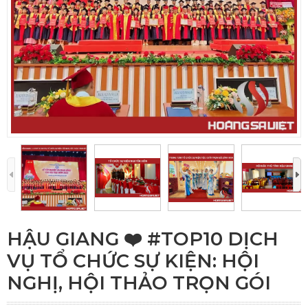
HẬU GIANG ❤️️ #TOP10 DỊCH
VỤ TỔ CHỨC SỰ KIỆN: HỘI
NGHỊ, HỘI THẢO TRỌN GÓI