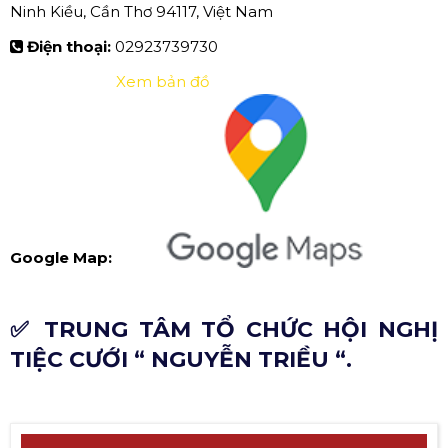
Ninh Kiều, Cần Thơ 94117, Việt Nam
Điện thoại:
02923739730
Xem bản đồ
Google Map:
✅ TRUNG TÂM TỔ CHỨC HỘI NGHỊ
TIỆC CƯỚI “ NGUYỄN TRIỀU “.