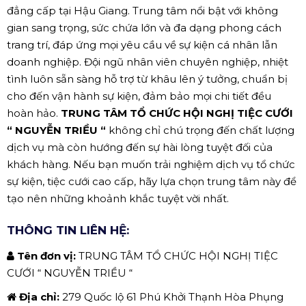
đẳng cấp tại Hậu Giang. Trung tâm nổi bật với không
gian sang trọng, sức chứa lớn và đa dạng phong cách
trang trí, đáp ứng mọi yêu cầu về sự kiện cá nhân lẫn
doanh nghiệp. Đội ngũ nhân viên chuyên nghiệp, nhiệt
tình luôn sẵn sàng hỗ trợ từ khâu lên ý tưởng, chuẩn bị
cho đến vận hành sự kiện, đảm bảo mọi chi tiết đều
hoàn hảo.
TRUNG TÂM TỔ CHỨC HỘI NGHỊ TIỆC CƯỚI
“ NGUYỄN TRIỀU “
không chỉ chú trọng đến chất lượng
dịch vụ mà còn hướng đến sự hài lòng tuyệt đối của
khách hàng. Nếu bạn muốn trải nghiệm dịch vụ tổ chức
sự kiện, tiệc cưới cao cấp, hãy lựa chọn trung tâm này để
tạo nên những khoảnh khắc tuyệt vời nhất.
THÔNG TIN LIÊN HỆ:
Tên đơn vị:
TRUNG TÂM TỔ CHỨC HỘI NGHỊ TIỆC
CƯỚI “ NGUYỄN TRIỀU “
Địa chỉ:
279 Quốc lộ 61 Phú Khởi Thạnh Hòa Phụng