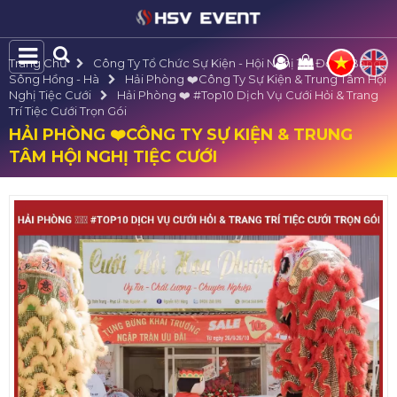
Trang Chủ
Công Ty Tổ Chức Sự Kiện - Hội Nghị Tại Đồng Bằng
Sông Hồng - Hà
Hải Phòng ❤️️Công Ty Sự Kiện & Trung Tâm Hội
Nghị Tiệc Cưới
Hải Phòng ❤️️ #top10 Dịch Vụ Cưới Hỏi & Trang
Trí Tiệc Cưới Trọn Gói
HẢI PHÒNG ❤️️CÔNG TY SỰ KIỆN & TRUNG
TÂM HỘI NGHỊ TIỆC CƯỚI