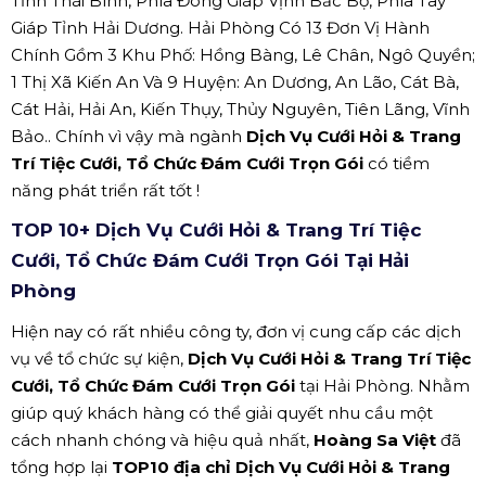
Tỉnh Thái Bình, Phía Đông Giáp Vịnh Bắc Bộ, Phía Tây
Giáp Tỉnh Hải Dương. Hải Phòng Có 13 Đơn Vị Hành
Chính Gồm 3 Khu Phố: Hồng Bàng, Lê Chân, Ngô Quyền;
1 Thị Xã Kiến An Và 9 Huyện: An Dương, An Lão, Cát Bà,
Cát Hải, Hải An, Kiến Thụy, Thủy Nguyên, Tiên Lãng, Vĩnh
Bảo.. Chính vì vậy mà ngành
Dịch Vụ Cưới Hỏi & Trang
Trí Tiệc Cưới, Tổ Chức Đám Cưới Trọn Gói
có tiềm
năng phát triển rất tốt !
TOP 10+ Dịch Vụ Cưới Hỏi & Trang Trí Tiệc
Cưới, Tổ Chức Đám Cưới Trọn Gói Tại Hải
Phòng
Hiện nay có rất nhiều công ty, đơn vị cung cấp các dịch
vụ về tổ chức sự kiện,
Dịch Vụ Cưới Hỏi & Trang Trí Tiệc
Cưới, Tổ Chức Đám Cưới Trọn Gói
tại Hải Phòng. Nhằm
giúp quý khách hàng có thể giải quyết nhu cầu một
cách nhanh chóng và hiệu quả nhất,
Hoàng Sa Việt
đã
tổng hợp lại
TOP10 địa chỉ Dịch Vụ Cưới Hỏi & Trang