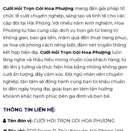
Cưới Hỏi Trọn Gói Hoa Phượng
mang đến giải pháp tổ
chức lễ cưới chuyên nghiệp, sáng tạo và tinh tế cho các
cặp đôi tại Hải Phòng. Với nhiều năm kinh nghiệm, Hoa
Phượng tự hào cung cấp dịch vụ trọn gói từ trang trí
không gian, bàn gia tiên, mâm quả đến thuê trang phục,
xe hoa với phong cách riêng biệt, đậm nét truyền thống
kết hợp hiện đại.
Cưới Hỏi Trọn Gói Hoa Phượng
luôn
lắng nghe và thấu hiểu mong muốn của khách hàng, từ
đó lên ý tưởng và thực hiện hóa bằng những không gian
cưới ấn tượng, đầy cảm xúc. Đội ngũ nhân viên chuyên
nghiệp, tận tâm sẽ đồng hành cùng bạn từ khâu chuẩn
bị đến ngày trọng đại, giúp bạn an tâm tận hưởng
khoảnh khắc hạnh phúc bên gia đình và bạn bè.
THÔNG TIN LIÊN HỆ:
Tên đơn vị:
CƯỚI HỎI TRỌN GÓI HOA PHƯỢNG
Địa chỉ:
TDP Trung, P, Thủy Nguyên, Hải Phòng, Việt