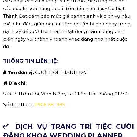
cập nhật các xu hướng trang trí mới, đáp ứng mọi nhu
cầu của khách hàng từ cổ điển đến hiện đại. Đặc biệt,
Thành Đạt đảm bảo mức giá cạnh tranh và dịch vụ hậu
mãi chu đáo, giúp bạn an tâm chuẩn bị cho ngày trọng
đại. Hãy để Cưới Hỏi Thành Đạt đồng hành cùng bạn,
biến ngày vui thành khoảnh khắc đáng nhớ nhất cuộc
đời.
THÔNG TIN LIÊN HỆ:
Tên đơn vị:
CƯỚI HỎI THÀNH ĐẠT
Địa chỉ:
574 P. Thiên Lôi, Vĩnh Niệm, Lê Chân, Hải Phòng 01234
Số điện thoại:
0906 661 985
✅ DỊCH VỤ TRANG TRÍ TIỆC CƯỚI
ĐĂNG KHOA WEDDING PLANNER.