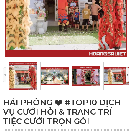
HẢI PHÒNG ❤️️ #TOP10 DỊCH
VỤ CƯỚI HỎI & TRANG TRÍ
TIỆC CƯỚI TRỌN GÓI