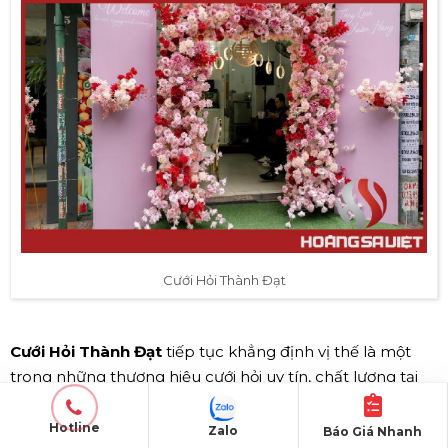
Cưới Hỏi Thành Đạt
Cưới Hỏi Thành Đạt
tiếp tục khẳng định vị thế là một
trong những thương hiệu cưới hỏi uy tín, chất lượng tại
Hải Phòng. Với nhiều năm kinh nghiệm, Thành Đạt
chuyên cung cấp dịch vụ cưới hỏi trọn gói từ trang trí
Hotline
Zalo
Báo Giá Nhanh