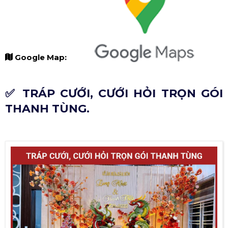
Google Map:
✅ TRÁP CƯỚI, CƯỚI HỎI TRỌN GÓI
THANH TÙNG.