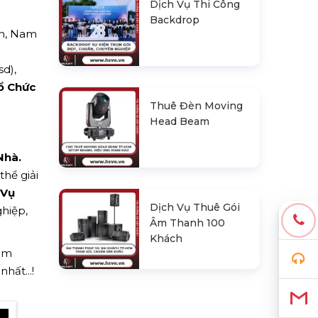
Dịch Vụ Thi Công
Backdrop
ôn, Nam
i
d),
ổ Chức
Thuê Đèn Moving
Head Beam
Nhà.
hể giải
 Vụ
Dịch Vụ Thuê Gói
hiệp,
Âm Thanh 100
Khách
hêm
hất...!