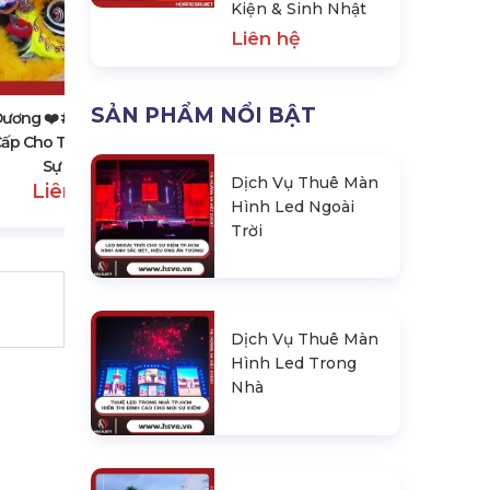
Kiện & Sinh Nhật
Liên hệ
Hải Dương ❤️️ #top10 Đơn Vị Thiết
Kế & Thi Công Backdrop Sự Kiện
& Sinh Nhật
Liên hệ
SẢN PHẨM NỔI BẬT
Dương ❤️️ #top10 Dịch Vụ
ấp Cho Thuê Lân Sư Rồng,
Sự Kiện
Dịch Vụ Thuê Màn
Liên hệ
Hình Led Ngoài
Trời
Dịch Vụ Thuê Màn
Hình Led Trong
Nhà