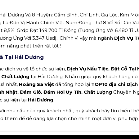
ải Dương Và 8 Huyện: Cẩm Bình, Chí Linh, Gia Lộc, Kim M
ng Là Đơn Vị Hành Chính Việt Nam Đông Thứ 8 Về Số Dân Vớ
t 8,5%. Grdp Đạt 149.700 Tỉ Đồng (Tương Ứng Với 6,480 Tỉ Us
ương Ứng Với 3.347 Usd).. Chính vì vậy mà ngành
Dịch Vụ T
ềm năng phát triển rất tốt !
hà Tại Hải Dương
c dịch vụ về tổ chức sự kiện,
Dịch Vụ Nấu Tiệc, Đặt Cỗ Tại 
n, Chất Lượng
tại Hải Dương. Nhằm giúp quý khách hàng có t
uả nhất,
Hoàng Sa Việt
đã tổng hợp lại
TOP10 địa chỉ Dịch
Sinh Nhật, Đám Giỗ, Đám Hỏi Uy Tín, Chất Lượng
Chuyên Ng
c sự kiện tại
Hải Dương
.
 với nhu cầu của quý khách nhất, quý khách hãy tìm hiểu t
ảo thêm để dễ dàng lựa chọn cho mình một đơn vị phù hợp n