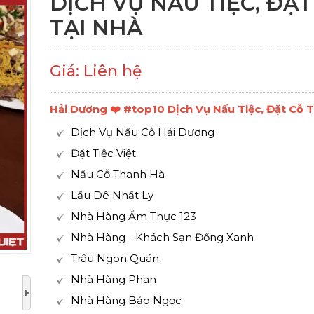
DỊCH VỤ NẤU TIỆC, ĐẶT
TẠI NHÀ
Giá: Liên hệ
Hải Dương ❤️️ #top10 Dịch Vụ Nấu Tiệc, Đặt Cỗ 
Dịch Vụ Nấu Cỗ Hải Dương
Đặt Tiệc Việt
Nấu Cỗ Thanh Hà
Lẩu Dê Nhất Ly
Nhà Hàng Ẩm Thực 123
Nhà Hàng - Khách Sạn Đồng Xanh
Trâu Ngon Quán
Nhà Hàng Phan
Nhà Hàng Bảo Ngọc