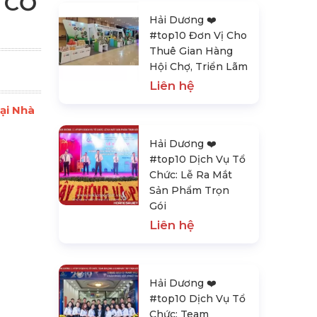
 CỖ
Hải Dương ❤️️
#top10 Đơn Vị Cho
Thuê Gian Hàng
Hội Chợ, Triển Lãm
Liên hệ
Tại Nhà
Hải Dương ❤️️
#top10 Dịch Vụ Tổ
Chức: Lễ Ra Mắt
Sản Phẩm Trọn
Gói
Liên hệ
Hải Dương ❤️️
#top10 Dịch Vụ Tổ
Chức: Team