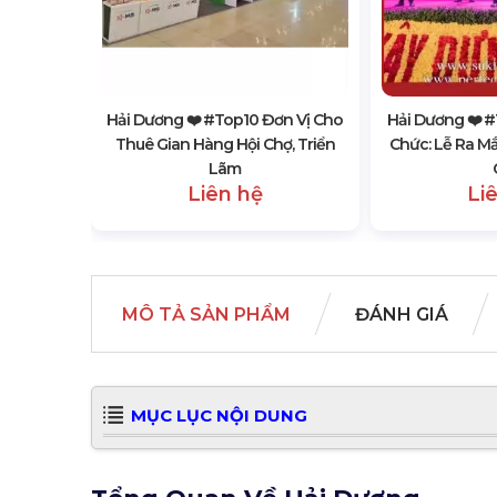
ơn Vị Bán
Kiện, Hội
Hải Dương ❤️️ #top10 Đơn Vị Cho
Hải Dương ❤️️ 
Thuê Gian Hàng Hội Chợ, Triển
Chức: Lễ Ra M
Lãm
Liên hệ
Li
MÔ TẢ SẢN PHẨM
ĐÁNH GIÁ
MỤC LỤC NỘI DUNG