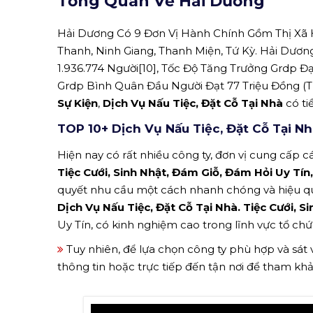
Tổng Quan Về Hải Dương
Hải Dương Có 9 Đơn Vị Hành Chính Gồm Thị Xã H
Thanh, Ninh Giang, Thanh Miện, Tứ Kỳ. Hải Dươ
1.936.774 Người[10], Tốc Độ Tăng Trưởng Grdp Đạ
Grdp Bình Quân Đầu Người Đạt 77 Triệu Đồng (T
Sự Kiện
,
Dịch Vụ Nấu Tiệc, Đặt Cỗ Tại Nhà
có ti
TOP 10+ Dịch Vụ Nấu Tiệc, Đặt Cỗ Tại N
Hiện nay có rất nhiều công ty, đơn vị cung cấp cá
Tiệc Cưới, Sinh Nhật, Đám Giỗ, Đám Hỏi Uy Tí
quyết nhu cầu một cách nhanh chóng và hiệu q
Dịch Vụ Nấu Tiệc, Đặt Cỗ Tại Nhà. Tiệc Cưới, 
Uy Tín, có kinh nghiệm cao trong lĩnh vực tổ chứ
Tuy nhiên, để lựa chọn công ty phù hợp và sát
thông tin hoặc trực tiếp đến tận nơi để tham kh