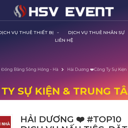
DỊCH VỤ THUÊ THIẾT BỊ
DỊCH VỤ THUÊ NHÂN SỰ
LIÊN HỆ
ại Đồng Bằng Sông Hồng - Hà
Hải Dương ❤️️Công Ty Sự Kiện
 TY SỰ KIỆN & TRUNG TÂ
HẢI DƯƠNG ❤️️ #TOP10