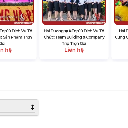
#top10 Dịch Vụ Tổ
Hải Dương ❤️️ #top10 Dịch Vụ Tổ
Hải 
ắt Sản Phẩm Trọn
Chức: Team Building & Company
Cung C
Gói
Trip Trọn Gói
ên hệ
Liên hệ