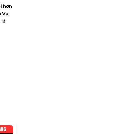
i hơn
h Vụ
Hải