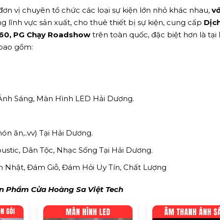
ơn vị chuyên tổ chức các loại sự kiện lớn nhỏ khác nhau,
vớ
g lĩnh vực sản xuất, cho thuê thiết bị sự kiện, cung cấp
Dịc
1m60, PG Chạy Roadshow
trên toàn quốc, đặc biệt hơn là tại 
 bao gồm:
 Ánh Sáng, Màn Hình LED Hải Dương.
món ăn,..vv) Tại Hải Dương.
stic, Dân Tộc, Nhạc Sống Tại Hải Dương.
inh Nhật, Đám Giỗ, Đám Hỏi Uy Tín, Chất Lượng
 Phẩm Cửa Hoàng Sa Việt Tech