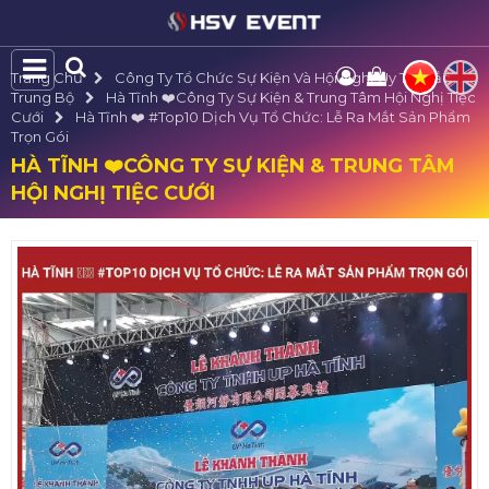
Trang Chủ
Công Ty Tổ Chức Sự Kiện Và Hội Nghị Uy Tín Bắc
Trung Bộ
Hà Tĩnh ❤️️Công Ty Sự Kiện & Trung Tâm Hội Nghị Tiệc
Cưới
Hà Tĩnh ❤️️ #top10 Dịch Vụ Tổ Chức: Lễ Ra Mắt Sản Phẩm
Trọn Gói
HÀ TĨNH ❤️️CÔNG TY SỰ KIỆN & TRUNG TÂM
HỘI NGHỊ TIỆC CƯỚI