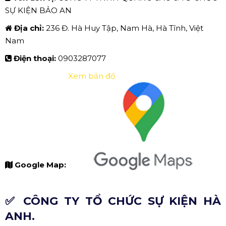
SỰ KIỆN BẢO AN
Địa chỉ:
236 Đ. Hà Huy Tập, Nam Hà, Hà Tĩnh, Việt
Nam
Điện thoại:
0903287077
Xem bản đồ
Google Map:
✅ CÔNG TY TỔ CHỨC SỰ KIỆN HÀ
ANH.