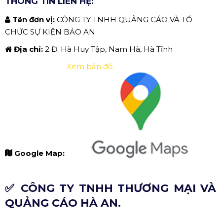
THÔNG TIN LIÊN HỆ:
Tên đơn vị:
CÔNG TY TNHH QUẢNG CÁO VÀ TỔ
CHỨC SỰ KIỆN BẢO AN
Địa chỉ:
2 Đ. Hà Huy Tập, Nam Hà, Hà Tĩnh
Xem bản đồ
Google Map:
✅ CÔNG TY TNHH THƯƠNG MẠI VÀ
QUẢNG CÁO HÀ AN.