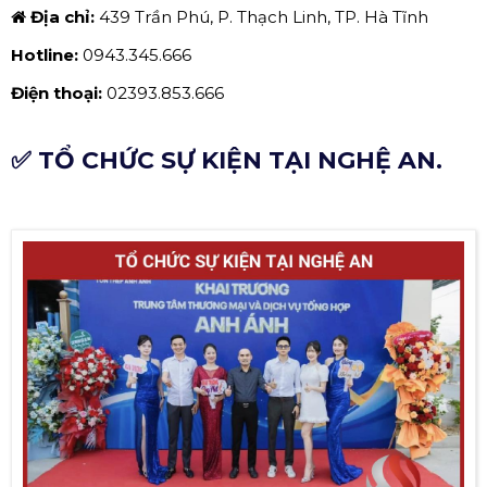
Địa chỉ:
439 Trần Phú, P. Thạch Linh, TP. Hà Tĩnh
Hotline:
0943.345.666
Điện thoại:
02393.853.666
✅ TỔ CHỨC SỰ KIỆN TẠI NGHỆ AN.