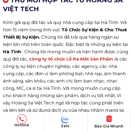
THƯ MỜI HỢP TÁC TỪ HOÀNG SA
VIỆT TECH
Kính gởi quý đối tác và quý nhà cung cấp tại Hà Tĩnh. Với
hơn 15 năm trong lĩnh vực
Tổ Chức Sự Kiện & Cho Thuê
Thiết Bị Sự Kiện.
Chúng tôi đã trải qua hàng ngàn sự
kiện lớn nhỏ trên toàn quốc. Đặc biệt là những sự kiện tại
Hà Tĩnh
. Chúng tôi mong muốn và hân hạnh được cùng
quý đối tác,
công ty tổ chức Lễ Ra Mắt Sản Phẩm
là các
công ty sự kiện chuyên nghiệp, các agency, các nhà
cung cấp, các đơn vị làm phông bạt, nhà rạp, âm thanh
ánh sáng, sân khấu, các anh chị làm ban nhạc, nhạc
công, MC, ca sĩ tại Hà Tĩnh...Với mong muốn cung cấp
cho khách hàng những sản phẩm, dịch vụ tốt nhất. Vì
vậy Hoàng Sa Việt Tech ngỏ lời hợp tác cùng phát triển
và liên kết và sử dụng dịch vụ của nhau nhằm mang lại
giá trị phát triển cho đôi bên...
Thông tin hợp tác xin
liên hệ tại:
08.6631.4466
Mr Hiền Phạm CEO - Hoàng
Hotline
Zalo
Báo Giá Nhanh