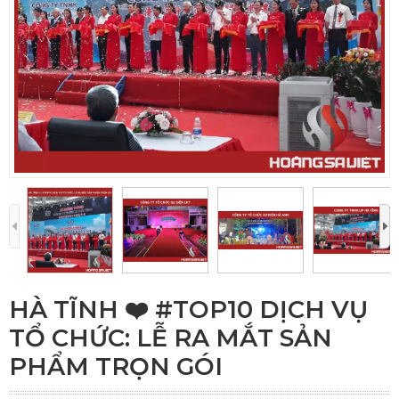
HÀ TĨNH ❤️️ #TOP10 DỊCH VỤ
TỔ CHỨC: LỄ RA MẮT SẢN
PHẨM TRỌN GÓI