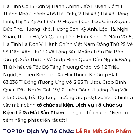
Hà Tĩnh Có 13 Đơn Vị Hành Chính Cấp Huyện, Gồm 1
Thành Phố (Thành Phố Hà Tĩnh), 2 Thị Xã ( Thị Xã Hồng
Lĩnh, Thị Xã Kỳ Anh) Và 10 Huyện ( Can Lộc, Cẩm Xuyên,
Đức Thọ, Hương Khê, Hương Sơn, Kỳ Anh, Lộc Hà, Nghi
Xuân, Thạch Hà, Vũ Quang Tình Hình Kinh Tế: Năm 2018,
Hà Tĩnh Là Đơn Vị Hành Chính Việt Nam Đông Thứ 25 Về
Số Dân, Xếp Thứ 33 Về Tổng Sản Phẩm Trên Địa Bàn
(Grdp), Xếp Thứ 27 Về Grdp Bình Quân Đầu Người, Đứng
Thứ Nhất Về Tốc Độ Tăng Trưởng Grdp. Với 1,2 Triệu
Người, Số Liệu Kinh Tế - Xã Hội Thống Kê Grdp Đạt
63.236 Tỉ Đồng (Tương Ứng Với 2,83 Tỉ Usd), Grdp Bình
Quân Đầu Người Đạt 49,50 Triệu Đồng (Tương Ứng Với
2.150 Usd), Tốc Độ Tăng Trưởng Grdp Đạt 20,8%.. Chính vì
vậy mà ngành
tổ chức sự kiện, Dịch Vụ Tổ Chức Sự
Kiện: Lễ Ra Mắt Sản Phẩm
, dụng cụ tổ chức sự kiện có
tiềm năng phát triển rất tốt !
TOP 10+ Dịch Vụ Tổ Chức:
Lễ Ra Mắt Sản Phẩm