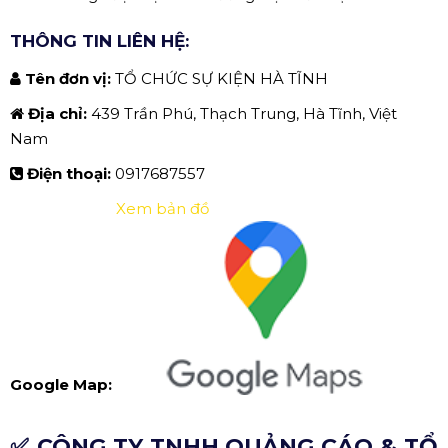
THÔNG TIN LIÊN HỆ:
Tên đơn vị:
TỔ CHỨC SỰ KIỆN HÀ TĨNH
Địa chỉ:
439 Trần Phú, Thạch Trung, Hà Tĩnh, Việt
Nam
Điện thoại:
0917687557
Xem bản đồ
Google Map:
✅ CÔNG TY TNHH QUẢNG CÁO & TỔ