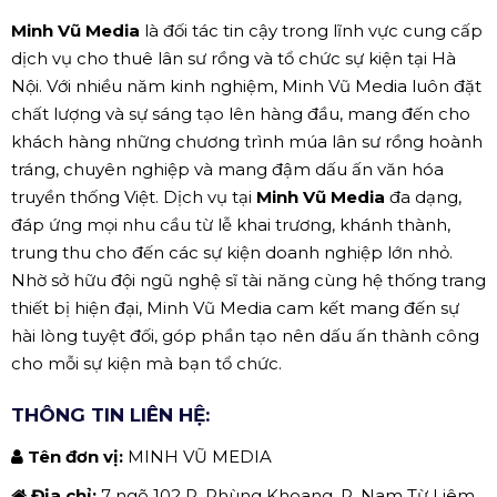
Minh Vũ Media
là đối tác tin cậy trong lĩnh vực cung cấp
dịch vụ cho thuê lân sư rồng và tổ chức sự kiện tại Hà
Nội. Với nhiều năm kinh nghiệm, Minh Vũ Media luôn đặt
chất lượng và sự sáng tạo lên hàng đầu, mang đến cho
khách hàng những chương trình múa lân sư rồng hoành
tráng, chuyên nghiệp và mang đậm dấu ấn văn hóa
truyền thống Việt. Dịch vụ tại
Minh Vũ Media
đa dạng,
đáp ứng mọi nhu cầu từ lễ khai trương, khánh thành,
trung thu cho đến các sự kiện doanh nghiệp lớn nhỏ.
Nhờ sở hữu đội ngũ nghệ sĩ tài năng cùng hệ thống trang
thiết bị hiện đại, Minh Vũ Media cam kết mang đến sự
hài lòng tuyệt đối, góp phần tạo nên dấu ấn thành công
cho mỗi sự kiện mà bạn tổ chức.
THÔNG TIN LIÊN HỆ:
Tên đơn vị:
MINH VŨ MEDIA
Địa chỉ:
7 ngõ 102 P. Phùng Khoang, P, Nam Từ Liêm,