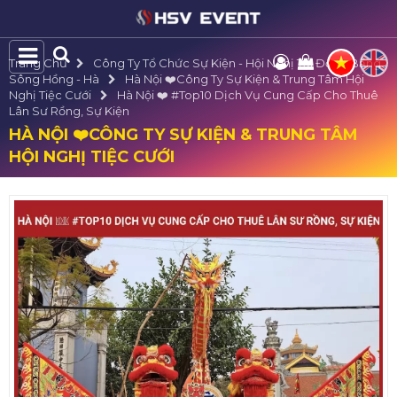
Trang Chủ
Công Ty Tổ Chức Sự Kiện - Hội Nghị Tại Đồng Bằng
Sông Hồng - Hà
Hà Nội ❤️️Công Ty Sự Kiện & Trung Tâm Hội
Nghị Tiệc Cưới
Hà Nội ❤️️ #top10 Dịch Vụ Cung Cấp Cho Thuê
Lân Sư Rồng, Sự Kiện
HÀ NỘI ❤️️CÔNG TY SỰ KIỆN & TRUNG TÂM
HỘI NGHỊ TIỆC CƯỚI