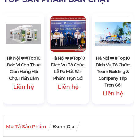
Hà Nội ❤️️ #top10
Hà Nội ❤️️ #top10
Hà Nội ❤️️ #top10
Đơn Vị Cho Thuê
Dịch Vụ Tổ Chức:
Dịch Vụ Tổ Chức:
Gian Hàng Hội
Lễ Ra Mắt Sản
Team Building &
Chợ, Triển Lãm
Phẩm Trọn Gói
Company Trip
Trọn Gói
Liên hệ
Liên hệ
Liên hệ
Mô Tả Sản Phẩm
Đánh Giá