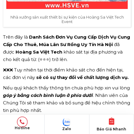
Nhà xưởng sản xuất thiết bị sự kiện của Hoàng Sa Việt Tech
Event
Trên đây là
Danh Sách Đơn Vụ Cung Cấp Dịch Vụ Cung
Cấp Cho Thuê, Múa Lân Sư Rồng Uy Tín Hà Nội
đã
được
Hoàng Sa Việt Tech
khảo sát tại địa phương và
cho kết quả từ: (⭐⭐⭐) trở lên.
❌❌❌ Tuy nhiên tại thời điểm khảo sát cho đến hiện tại,
các đơn vị này
sẽ có sự thay đổi về chất lượng dịch vụ.
Nếu quý khách thấy thông tin chưa phù hợp xin vui lòng
góp ý bằng cách bình luận ở phía dưới
. Nhân viên của
Chúng Tôi sẽ tham khảo và bổ sung để hiệu chỉnh thông
tin phù hợp nhất.
Hoặc quý khách có sửa thông tin trực tiếp của bài viết
(Vui lòng cung cấp thông tin chính xác và chân thực
Hotline
Zalo
Báo Giá Nhanh