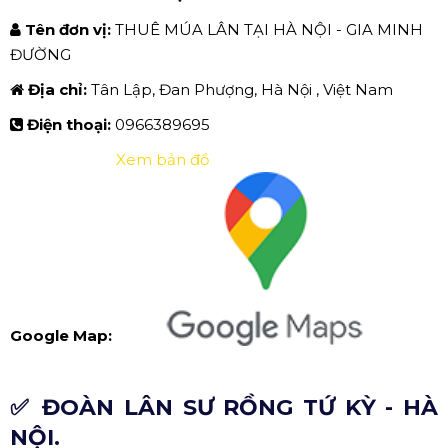
Tên đơn vị:
THUÊ MÚA LÂN TẠI HÀ NỘI - GIA MINH
ĐƯỜNG
Địa chỉ:
Tân Lập, Đan Phượng, Hà Nội , Việt Nam
Điện thoại:
0966389695
Xem bản đồ
Google Map:
✅ ĐOÀN LÂN SƯ RỒNG TỨ KỲ - HÀ
NỘI.