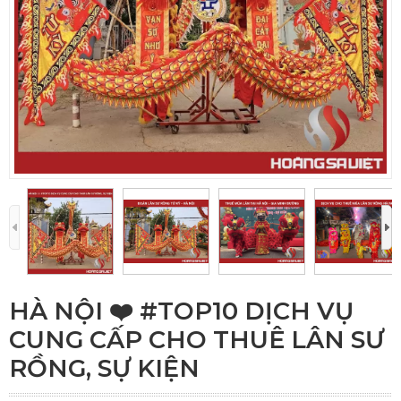
HÀ NỘI ❤️️ #TOP10 DỊCH VỤ
CUNG CẤP CHO THUÊ LÂN SƯ
RỒNG, SỰ KIỆN