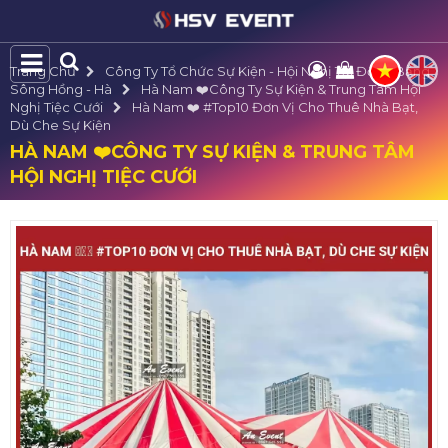
Trang Chủ
Công Ty Tổ Chức Sự Kiện - Hội Nghị Tại Đồng Bằng
Sông Hồng - Hà
Hà Nam ❤️️Công Ty Sự Kiện & Trung Tâm Hội
Nghị Tiệc Cưới
Hà Nam ❤️️ #top10 Đơn Vị Cho Thuê Nhà Bạt,
Dù Che Sự Kiện
HÀ NAM ❤️️CÔNG TY SỰ KIỆN & TRUNG TÂM
HỘI NGHỊ TIỆC CƯỚI