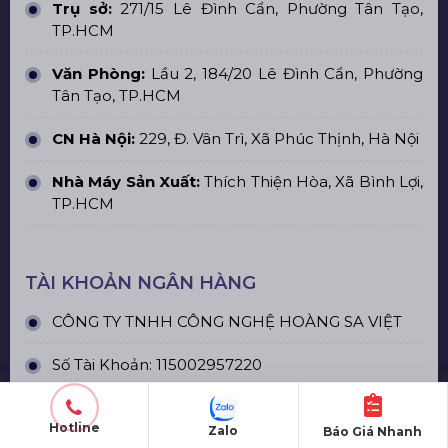
Trụ sở:
271/15 Lê Đình Cẩn, Phường Tân Tạo,
TP.HCM
Văn Phòng:
Lầu 2, 184/20 Lê Đình Cẩn, Phường
Tân Tạo, TP.HCM
CN Hà Nội:
229, Đ. Vân Trì, Xã Phúc Thịnh, Hà Nội
Nhà Máy Sản Xuất:
Thích Thiện Hòa, Xã Bình Lợi,
TP.HCM
TÀI KHOẢN NGÂN HÀNG
CÔNG TY TNHH CÔNG NGHỆ HOÀNG SA VIỆT
Số Tài Khoản: 115002957220
Ngân Hàng: Công Thương (Vietinbank)
Hotline
Zalo
Báo Giá Nhanh