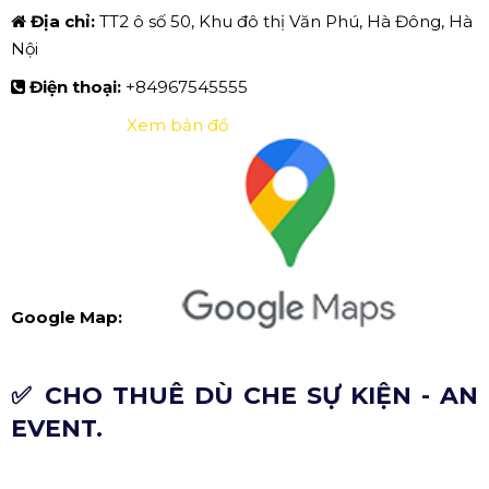
Địa chỉ:
TT2 ô số 50, Khu đô thị Văn Phú, Hà Đông, Hà
Nội
Điện thoại:
+84967545555
Xem bản đồ
Google Map:
✅ CHO THUÊ DÙ CHE SỰ KIỆN - AN
EVENT.