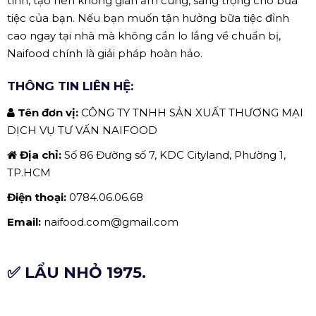
tình, tạo nên không gian ấm cúng, sang trọng cho bữa
tiệc của bạn. Nếu bạn muốn tận hưởng bữa tiệc đỉnh
cao ngay tại nhà mà không cần lo lắng về chuẩn bị,
Naifood chính là giải pháp hoàn hảo.
THÔNG TIN LIÊN HỆ:
Tên đơn vị:
CÔNG TY TNHH SẢN XUẤT THƯƠNG MẠI
DỊCH VỤ TƯ VẤN NAIFOOD
Địa chỉ:
Số 86 Đường số 7, KDC Cityland, Phường 1,
TP.HCM
Điện thoại:
0784.06.06.68
Email:
naifood.com@gmail.com
✅ LẨU NHỎ 1975.