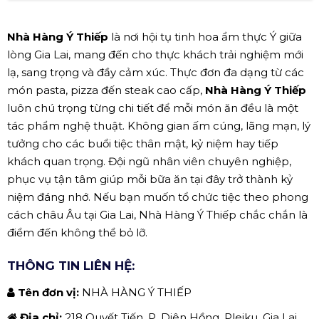
Nhà Hàng Ý Thiếp
là nơi hội tụ tinh hoa ẩm thực Ý giữa
lòng Gia Lai, mang đến cho thực khách trải nghiệm mới
lạ, sang trọng và đầy cảm xúc. Thực đơn đa dạng từ các
món pasta, pizza đến steak cao cấp,
Nhà Hàng Ý Thiếp
luôn chú trọng từng chi tiết để mỗi món ăn đều là một
tác phẩm nghệ thuật. Không gian ấm cúng, lãng mạn, lý
tưởng cho các buổi tiệc thân mật, kỷ niệm hay tiếp
khách quan trọng. Đội ngũ nhân viên chuyên nghiệp,
phục vụ tận tâm giúp mỗi bữa ăn tại đây trở thành kỷ
niệm đáng nhớ. Nếu bạn muốn tổ chức tiệc theo phong
cách châu Âu tại Gia Lai, Nhà Hàng Ý Thiếp chắc chắn là
điểm đến không thể bỏ lỡ.
THÔNG TIN LIÊN HỆ:
Tên đơn vị:
NHÀ HÀNG Ý THIẾP
Địa chỉ:
218 Quyết Tiến, P. Diên Hồng, Pleiku, Gia Lai ,