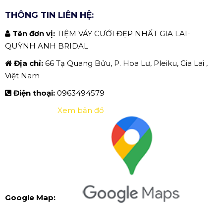
THÔNG TIN LIÊN HỆ:
Tên đơn vị:
TIỆM VÁY CƯỚI ĐẸP NHẤT GIA LAI-
QUỲNH ANH BRIDAL
Địa chỉ:
66 Tạ Quang Bửu, P. Hoa Lư, Pleiku, Gia Lai ,
Việt Nam
Điện thoại:
0963494579
Xem bản đồ
Google Map: