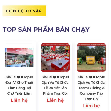
LIÊN HỆ TƯ VẤN
TOP SẢN PHẨM BÁN CHẠY
Gia Lai ❤️️ #top10
Gia Lai ❤️️ #top10
Gia Lai ❤️️ #top10
Đơn Vị Cho Thuê
Dịch Vụ Tổ Chức:
Dịch Vụ Tổ Chức:
Gian Hàng Hội
Lễ Ra Mắt Sản
Team Building &
Chợ, Triển Lãm
Phẩm Trọn Gói
Company Trip
Trọn Gói
Liên hệ
Liên hệ
Liên hệ