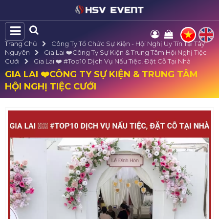
Trang Chủ
Công Ty Tổ Chức Sự Kiện - Hội Nghị Uy Tín Tại Tây
Nguyên
Gia Lai ❤️️Công Ty Sự Kiện & Trung Tâm Hội Nghị Tiệc
Cưới
Gia Lai ❤️️ #top10 Dịch Vụ Nấu Tiệc, Đặt Cỗ Tại Nhà
GIA LAI ❤️️CÔNG TY SỰ KIỆN & TRUNG TÂM
HỘI NGHỊ TIỆC CƯỚI