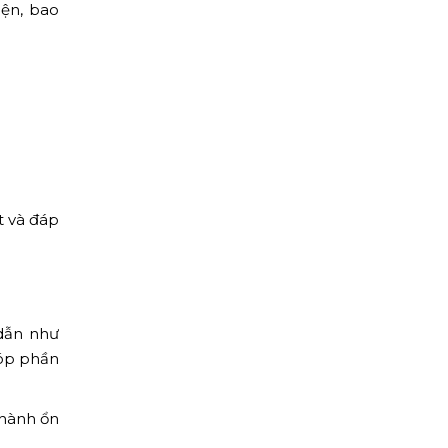
iện, bao
t và đáp
 dẫn như
góp phần
 hành ổn