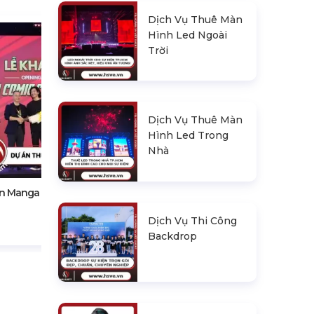
Dịch Vụ Thuê Màn
Hình Led Ngoài
Trời
Dịch Vụ Thuê Màn
Hình Led Trong
Grand Opening Nha Khoa
Nhà
"sunleaf Dental"
ện Manga Comic Con 2023
Dịch Vụ Thi Công
Backdrop