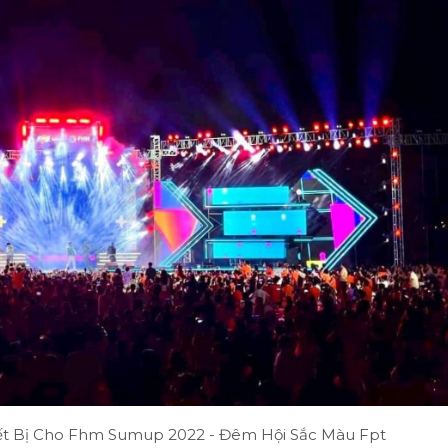
t Bị Cho Fhm Sumup 2022 - Đêm Hội Sắc Màu Fpt