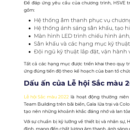
Để đáp ứng yêu cầu của chương trình, HSVE tri
gồm:
Hệ thống âm thanh phục vụ chương t
Hệ thống ánh sáng sân khấu, tạo h
Màn hình LED trình chiếu hình ảnh,
Sân khấu và các hạng mục kỹ thuật 
Đội ngũ kỹ thuật lắp đặt, vận hành v
Tất cả các hạng mục được triển khai theo quy t
ứng đúng tiến độ theo kế hoạch của ban tổ chức
Dấu ấn của Lễ hội Sắc màu 
Lễ hội Sắc màu 2022
là hoạt động thường niên
Team Building trên bãi biển, Gala lửa trại và Co
tạo nên những khoảnh khắc đáng nhớ và lan tỏa 
Với sự chuẩn bị kỹ lưỡng về thiết bị và nhân s
định, mang đến chất lượng âm thanh, ánh sáng ch