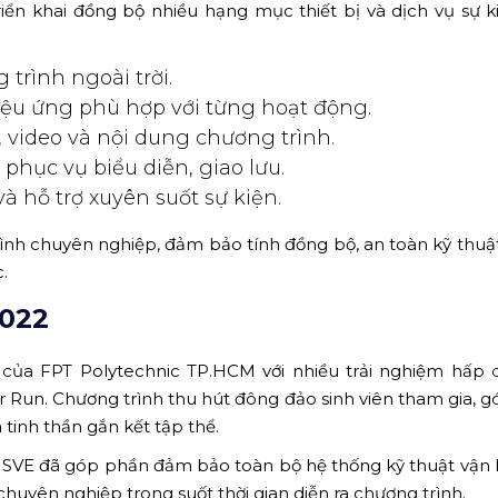
ển khai đồng bộ nhiều hạng mục thiết bị và dịch vụ sự k
rình ngoài trời.
iệu ứng phù hợp với từng hoạt động.
 video và nội dung chương trình.
phục vụ biểu diễn, giao lưu.
à hỗ trợ xuyên suốt sự kiện.
rình chuyên nghiệp, đảm bảo tính đồng bộ, an toàn kỹ thuậ
.
2022
 của FPT Polytechnic TP.HCM với nhiều trải nghiệm hấp
lor Run. Chương trình thu hút đông đảo sinh viên tham gia, 
tinh thần gắn kết tập thể.
ự, HSVE đã góp phần đảm bảo toàn bộ hệ thống kỹ thuật vận
uyên nghiệp trong suốt thời gian diễn ra chương trình.