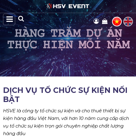
DỊCH VỤ TỔ CHỨC SỰ KIỆN NỔI
BẬT
HSVE là công ty tổ chức sự kiện và cho thuê thiết bị sự
kiện hàng đầu Việt Nam, với hơn 10 năm cung cấp dịch
vụ tổ chức sự kiện trọn gói chuyên nghiệp chất lượng
hàng đầu