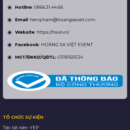
Hotline
:
0866.31.44.66
Email
: hienpham@hoangsaviet.com
Website
:
https://hsve.vn/
Facebook
:
HOÀNG SA VIỆT EVENT
MST/ĐKKD/QĐTL:
0318160534
TỔ CHỨC SỰ KIỆN
Tiệc tất niên -YEP