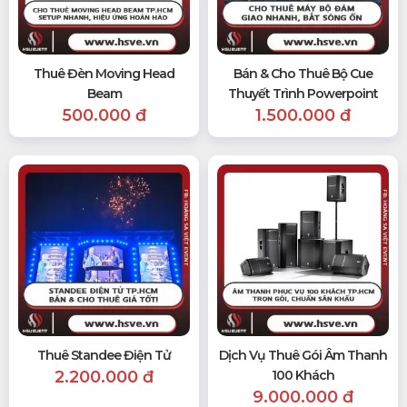
Thuê Đèn Moving Head
Bán & Cho Thuê Bộ Cue
Beam
Thuyết Trình Powerpoint
500.000 đ
1.500.000 đ
Thuê Standee Điện Tử
Dịch Vụ Thuê Gói Âm Thanh
2.200.000 đ
100 Khách
9.000.000 đ