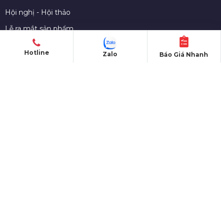
Hội nghị - Hội thảo
Lễ ra mắt sản phẩm
Lễ kỷ niệm thành lập
Hotline
Zalo
Báo Giá Nhanh
Khởi công - Động thổ
Khai trương - Khánh thành
CHO THUÊ THIẾT BỊ
Màn hình LED
Nhà bạt sự kiện
Bàn ghế sự kiện
Sân khấu di dộng
Gian hàng triển lãm
Âm thanh - Ánh sáng