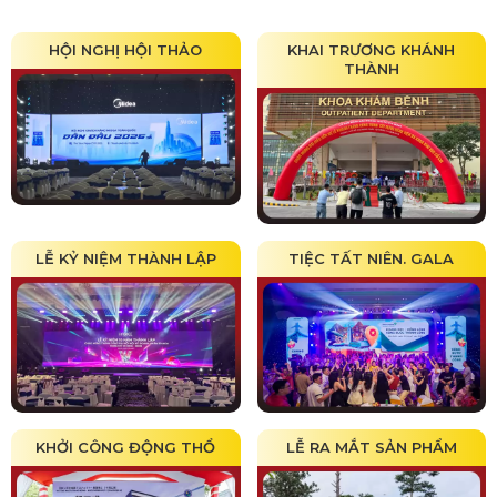
HỘI NGHỊ HỘI THẢO
KHAI TRƯƠNG KHÁNH
THÀNH
LỄ KỶ NIỆM THÀNH LẬP
TIỆC TẤT NIÊN. GALA
KHỞI CÔNG ĐỘNG THỔ
LỄ RA MẮT SẢN PHẨM