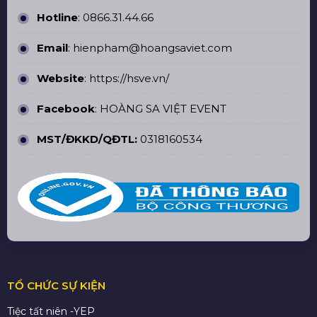
Hotline
:
0866.31.44.66
Email
: hienpham@hoangsaviet.com
Website
:
https://hsve.vn/
Facebook
:
HOÀNG SA VIỆT EVENT
MST/ĐKKD/QĐTL:
0318160534
TỔ CHỨC SỰ KIỆN
Tiệc tất niên -YEP