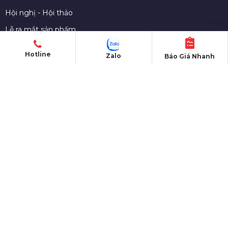
Hội nghị - Hội thảo
Lễ ra mắt sản phẩm
Lễ kỷ niệm thành lập
Hotline
Zalo
Báo Giá Nhanh
Khởi công - Động thổ
Khai trương - Khánh thành
CHO THUÊ THIẾT BỊ
Màn hình LED
Nhà bạt sự kiện
Bàn ghế sự kiện
Sân khấu di dộng
Gian hàng triển lãm
Âm thanh - Ánh sáng