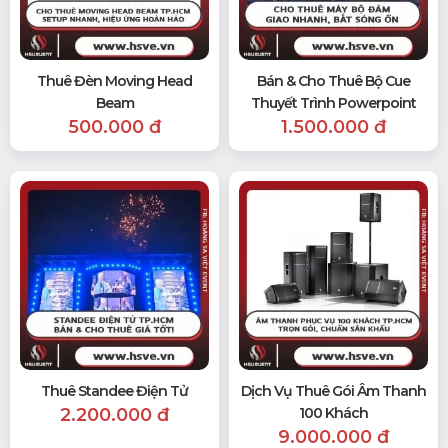
Thuê Đèn Moving Head
Bán & Cho Thuê Bộ Cue
Beam
Thuyết Trình Powerpoint
500.000 đ
1.500.000 đ
Thuê Standee Điện Tử
Dịch Vụ Thuê Gói Âm Thanh
2.200.000 đ
100 Khách
9.000.000 đ