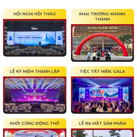
HỘI NGHỊ HỘI THẢO
KHAI TRƯƠNG KHÁNH
THÀNH
LỄ KỶ NIỆM THÀNH LẬP
TIỆC TẤT NIÊN. GALA
KHỞI CÔNG ĐỘNG THỔ
LỄ RA MẮT SẢN PHẨM