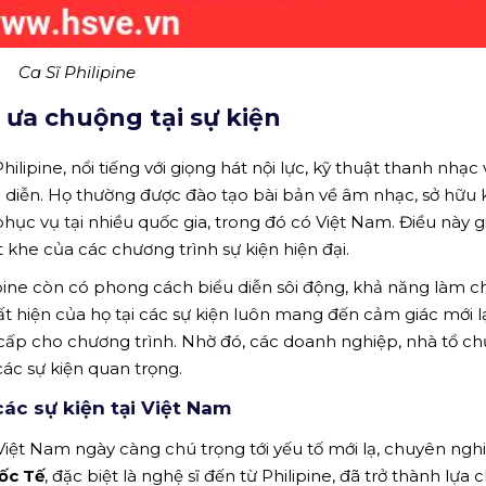
Ca Sĩ Philipine
ợc ưa chuộng tại sự kiện
hilipine, nổi tiếng với giọng hát nội lực, kỹ thuật thanh nhạc
 diễn. Họ thường được đào tạo bài bản về âm nhạc, sở hữu 
ục vụ tại nhiều quốc gia, trong đó có Việt Nam. Điều này g
 khe của các chương trình sự kiện hiện đại.
lipine còn có phong cách biểu diễn sôi động, khả năng làm c
ất hiện của họ tại các sự kiện luôn mang đến cảm giác mới lạ
ấp cho chương trình. Nhờ đó, các doanh nghiệp, nhà tổ c
các sự kiện quan trọng.
ác sự kiện tại Việt Nam
 Việt Nam ngày càng chú trọng tới yếu tố mới lạ, chuyên ngh
ốc Tế
, đặc biệt là nghệ sĩ đến từ Philipine, đã trở thành lựa 