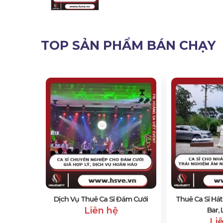
TOP SẢN PHẨM BÁN CHẠY
o Sự Kiện
Dịch Vụ Thuê Ca Sĩ Đám Cưới
Thuê Ca Sĩ Há
Liên hệ
Bar,
Li