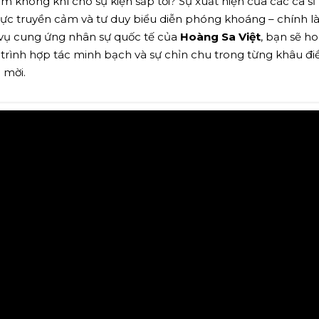
 không khí cho sự kiện sắp tới? Sự xuất hiện của các ca sĩ
 lực truyền cảm và tư duy biểu diễn phóng khoáng – chính là
 vụ cung ứng nhân sự quốc tế của
Hoàng Sa Việt
, bạn sẽ h
trình hợp tác minh bạch và sự chỉn chu trong từng khâu điề
 mời.