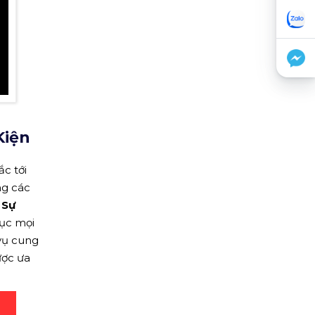
Kiện
ắc tới
ng các
 Sự
hục mọi
 vụ cung
ược ưa
.