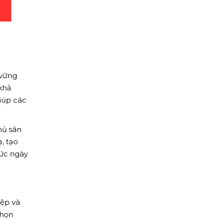
 vững
khả
iúp các
hủ sân
, tạo
hức ngày
iệp và
chọn