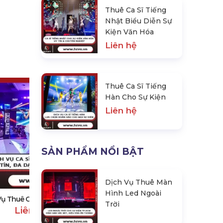
Thuê Ca Sĩ Tiếng
Nhật Biểu Diễn Sự
Kiện Văn Hóa
Liên hệ
Thuê Ca Sĩ Tiếng
Hàn Cho Sự Kiện
Liên hệ
SẢN PHẨM NỔI BẬT
Thuê Ca Sĩ Tiếng Nhật Biểu Diễn
Sự Kiện Văn Hóa
Dịch Vụ Thuê Màn
Liên hệ
Hình Led Ngoài
Vụ Thuê Ca Sĩ Tiếng Trung
Trời
Liên hệ