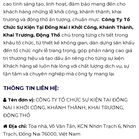
cao tính sáng tạo, linh hoạt, đảm bảo mang đến cho
khách hàng những lễ khởi công, khánh thành, khai
trương và động thổ ấn tượng, chuẩn mực.
Công Ty Tổ
Chức Sự Kiện Tại Đồng Nai I Khởi Công, Khánh Thành,
Khai Trương, Động Thổ
chú trọng từng chi tiết trong
khâu tổ chức, từ thiết kế không gian, dàn dựng sân khấu
đến tổ chức nghi lễ trang trọng, góp phần nâng cao giá
trị thương hiệu và tạo dấu ấn riêng cho từng sự kiện.
Khách hàng sẽ luôn hài lòng với chất lượng dịch vụ, sự
tận tâm và chuyên nghiệp mà công ty mang lại.
THÔNG TIN LIÊN HỆ:
Tên đơn vị:
CÔNG TY TỔ CHỨC SỰ KIỆN TẠI ĐỒNG
NAI I KHỞI CÔNG, KHÁNH THÀNH, KHAI TRƯƠNG,
ĐỘNG THỔ
Địa chỉ:
Tòa nhà, Võ Văn Tần, KCN Nhơn Trạch 6, Nhơn
Trạch, Đồng Nai 76000, Việt Nam