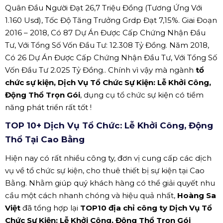
Quân Đầu Người Đạt 26,7 Triệu Đồng (Tương Ứng Với
1.160 Usd), Tốc Độ Tăng Trưởng Grdp Đạt 7,15%. Giai Đoạn
2016 – 2018, Có 87 Dự Án Được Cấp Chứng Nhận Đầu
Tư, Với Tổng Số Vốn Đầu Tư: 12.308 Tỷ Đồng. Năm 2018,
Có 26 Dự Án Được Cấp Chứng Nhận Đầu Tư, Với Tổng Số
Vốn Đầu Tư 2.025 Tỷ Đồng.. Chính vì vậy mà ngành
tổ
chức sự kiện, Dịch Vụ Tổ Chức Sự Kiện: Lễ Khởi Công,
Động Thổ Trọn Gói
, dụng cụ tổ chức sự kiện có tiềm
năng phát triển rất tốt !
TOP 10+ Dịch Vụ Tổ Chức: Lễ Khởi Công, Động
Thổ Tại Cao Bằng
Hiện nay có rất nhiều công ty, đơn vị cung cấp các dịch
vụ về tổ chức sự kiện, cho thuê thiết bị sự kiện tại Cao
Bằng. Nhằm giúp quý khách hàng có thể giải quyết nhu
cầu một cách nhanh chóng và hiệu quả nhất,
Hoàng Sa
Việt
đã tổng hợp lại
TOP10 địa chỉ công ty Dịch Vụ Tổ
Chức Sự Kiện: Lễ Khởi Công, Động Thổ Trọn Gói