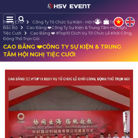
Trang Chủ
Công Ty Tổ Chức Sự Kiện - Hội Nghị Uy Tín Tại Đông
Bắc Bộ
Cao Bằng ❤️️Công Ty Sự Kiện & Trung Tâm Hội Nghị
Tiệc Cưới
Cao Bằng ❤️️ #top10 Dịch Vụ Tổ Chức Lễ Khởi Công,
Động Thổ Trọn Gói
CAO BẰNG ❤️️CÔNG TY SỰ KIỆN & TRUNG
TÂM HỘI NGHỊ TIỆC CƯỚI