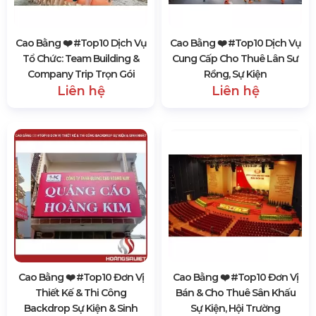
Cao Bằng ❤️️ #top10 Dịch Vụ
Cao Bằng ❤️️ #top10 Dịch Vụ
Tổ Chức: Team Building &
Cung Cấp Cho Thuê Lân Sư
Company Trip Trọn Gói
Rồng, Sự Kiện
Liên hệ
Liên hệ
Cao Bằng ❤️️ #top10 Đơn Vị
Cao Bằng ❤️️ #top10 Đơn Vị
Thiết Kế & Thi Công
Bán & Cho Thuê Sân Khấu
Backdrop Sự Kiện & Sinh
Sự Kiện, Hội Trường