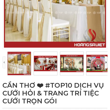
CẦN THƠ ❤️️ #TOP10 DỊCH VỤ
CƯỚI HỎI & TRANG TRÍ TIỆC
CƯỚI TRỌN GÓI