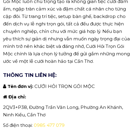
Gói Mộc luôn chú trọng tạo ra không gian tiệc cưới đầm
ấm, ngập tràn cảm xúc và đậm chất cá nhân cho từng
cặp đôi. Từ trang trí tiệc, setup bàn ghế, backdrop cho
đến dịch vụ lễ nghi trọn gói, tất cả đều được thực hiện
chuyên nghiệp, chỉn chu với mức giá hợp lý. Nếu bạn
yêu thích sự giản dị nhưng vẫn muốn ngày trọng đại của
mình trở nên khác biệt và đáng nhớ, Cưới Hỏi Trọn Gói
Mộc chính là lựa chọn lý tưởng để gửi gắm những mong
ước về một lễ cưới hoàn hảo tại Cần Thơ.
THÔNG TIN LIÊN HỆ:
Tên đơn vị:
CƯỚI HỎI TRỌN GÓI MỘC
Địa chỉ:
2QV3+P38, Đường Trần Văn Long, Phường An Khánh,
Ninh Kiều, Cần Thơ
Số điện thoại:
0985 477 079