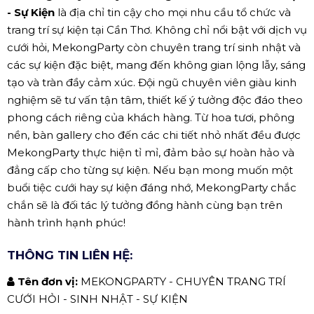
- Sự Kiện
là địa chỉ tin cậy cho mọi nhu cầu tổ chức và
trang trí sự kiện tại Cần Thơ. Không chỉ nổi bật với dịch vụ
cưới hỏi, MekongParty còn chuyên trang trí sinh nhật và
các sự kiện đặc biệt, mang đến không gian lộng lẫy, sáng
tạo và tràn đầy cảm xúc. Đội ngũ chuyên viên giàu kinh
nghiệm sẽ tư vấn tận tâm, thiết kế ý tưởng độc đáo theo
phong cách riêng của khách hàng. Từ hoa tươi, phông
nền, bàn gallery cho đến các chi tiết nhỏ nhất đều được
MekongParty thực hiện tỉ mỉ, đảm bảo sự hoàn hảo và
đẳng cấp cho từng sự kiện. Nếu bạn mong muốn một
buổi tiệc cưới hay sự kiện đáng nhớ, MekongParty chắc
chắn sẽ là đối tác lý tưởng đồng hành cùng bạn trên
hành trình hạnh phúc!
THÔNG TIN LIÊN HỆ:
Tên đơn vị:
MEKONGPARTY - CHUYÊN TRANG TRÍ
CƯỚI HỎI - SINH NHẬT - SỰ KIỆN