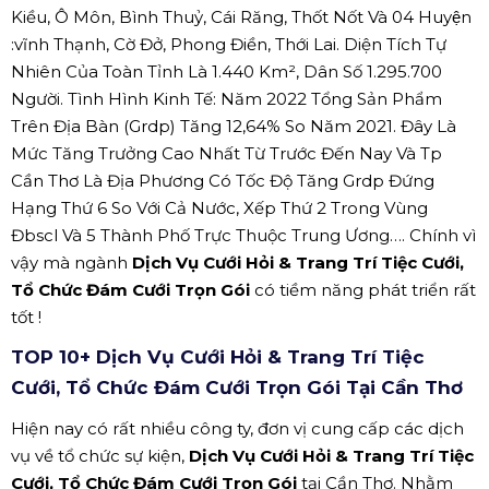
Kiều, Ô Môn, Bình Thuỷ, Cái Răng, Thốt Nốt Và 04 Huyện
:vĩnh Thạnh, Cờ Đở, Phong Điền, Thới Lai. Diện Tích Tự
Nhiên Của Toàn Tỉnh Là 1.440 Km², Dân Số 1.295.700
Người. Tình Hình Kinh Tế: Năm 2022 Tổng Sản Phẩm
Trên Địa Bàn (Grdp) Tăng 12,64% So Năm 2021. Đây Là
Mức Tăng Trưởng Cao Nhất Từ Trước Đến Nay Và Tp
Cần Thơ Là Địa Phương Có Tốc Độ Tăng Grdp Đứng
Hạng Thứ 6 So Với Cả Nước, Xếp Thứ 2 Trong Vùng
Đbscl Và 5 Thành Phố Trực Thuộc Trung Ương…. Chính vì
vậy mà ngành
Dịch Vụ Cưới Hỏi & Trang Trí Tiệc Cưới,
Tổ Chức Đám Cưới Trọn Gói
có tiềm năng phát triển rất
tốt !
TOP 10+ Dịch Vụ Cưới Hỏi & Trang Trí Tiệc
Cưới, Tổ Chức Đám Cưới Trọn Gói Tại Cần Thơ
Hiện nay có rất nhiều công ty, đơn vị cung cấp các dịch
vụ về tổ chức sự kiện,
Dịch Vụ Cưới Hỏi & Trang Trí Tiệc
Cưới, Tổ Chức Đám Cưới Trọn Gói
tại Cần Thơ. Nhằm