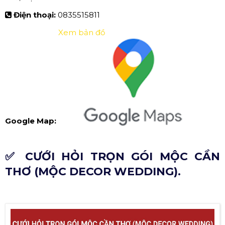
Điện thoại:
0835515811
Xem bản đồ
Google Map:
✅ CƯỚI HỎI TRỌN GÓI MỘC CẦN
THƠ (MỘC DECOR WEDDING).