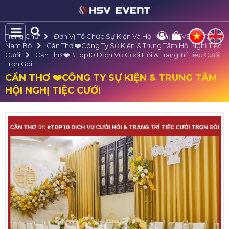
Trang Chủ
Đơn Vị Tổ Chức Sự Kiện Và Hội Nghị HSVE Tại Tây
Nam Bộ
Cần Thơ ❤️️Công Ty Sự Kiện & Trung Tâm Hội Nghị Tiệc
Cưới
Cần Thơ ❤️️ #top10 Dịch Vụ Cưới Hỏi & Trang Trí Tiệc Cưới
Trọn Gói
CẦN THƠ ❤️️CÔNG TY SỰ KIỆN & TRUNG TÂM
HỘI NGHỊ TIỆC CƯỚI