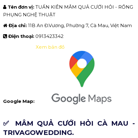
Tên đơn vị:
TUẤN KIÊN MÂM QUẢ CƯỚI HỎI - RỒNG
PHỤNG NGHỆ THUẬT
Địa chỉ:
11B An Đ.Vương, Phường 7, Cà Mau, Việt Nam
Điện thoại:
0913423342
Xem bản đồ
Google Map:
✅ MÂM QUẢ CƯỚI HỎI CÀ MAU -
TRIVAGOWEDDING.