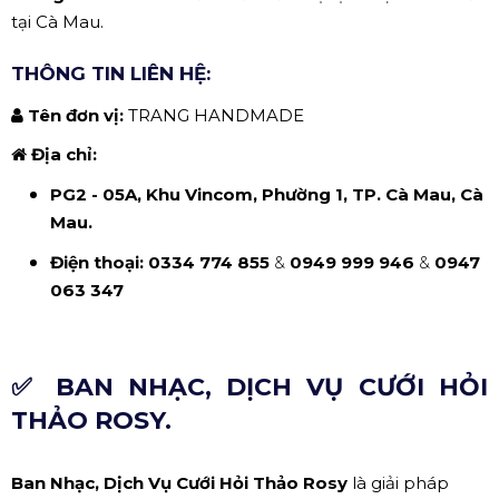
tại Cà Mau.
THÔNG TIN LIÊN HỆ:
Tên đơn vị:
TRANG HANDMADE
Địa chỉ:
PG2 - 05A, Khu Vincom, Phường 1, TP. Cà Mau, Cà
Mau.
Điện thoại:
0334 774 855
&
0949 999 946
&
0947
063 347
✅ BAN NHẠC, DỊCH VỤ CƯỚI HỎI
THẢO ROSY.
Ban Nhạc, Dịch Vụ Cưới Hỏi Thảo Rosy
là giải pháp