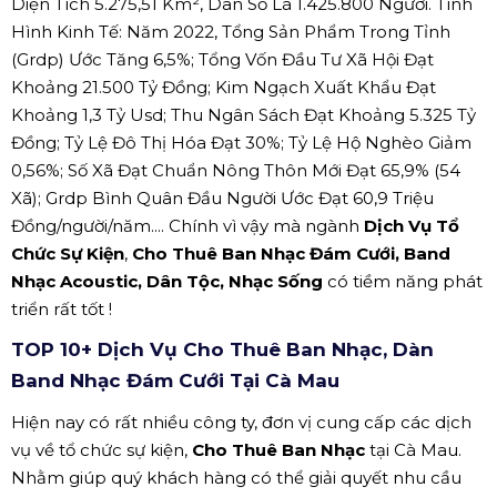
Diện Tích 5.275,51 Km², Dân Số Là 1.425.800 Người. Tình
Hình Kinh Tế: Năm 2022, Tổng Sản Phẩm Trong Tỉnh
(Grdp) Ước Tăng 6,5%; Tổng Vốn Đầu Tư Xã Hội Đạt
Khoảng 21.500 Tỷ Đồng; Kim Ngạch Xuất Khẩu Đạt
Khoảng 1,3 Tỷ Usd; Thu Ngân Sách Đạt Khoảng 5.325 Tỷ
Đồng; Tỷ Lệ Đô Thị Hóa Đạt 30%; Tỷ Lệ Hộ Nghèo Giảm
0,56%; Số Xã Đạt Chuẩn Nông Thôn Mới Đạt 65,9% (54
Xã); Grdp Bình Quân Đầu Người Ước Đạt 60,9 Triệu
Đồng/người/năm.... Chính vì vậy mà ngành
Dịch Vụ Tổ
Chức Sự Kiện
,
Cho Thuê Ban Nhạc Đám Cưới, Band
Nhạc Acoustic, Dân Tộc, Nhạc Sống
có tiềm năng phát
triển rất tốt !
TOP 10+ Dịch Vụ Cho Thuê Ban Nhạc, Dàn
Band Nhạc Đám Cưới Tại Cà Mau
Hiện nay có rất nhiều công ty, đơn vị cung cấp các dịch
vụ về tổ chức sự kiện,
Cho Thuê Ban Nhạc
tại Cà Mau.
Nhằm giúp quý khách hàng có thể giải quyết nhu cầu