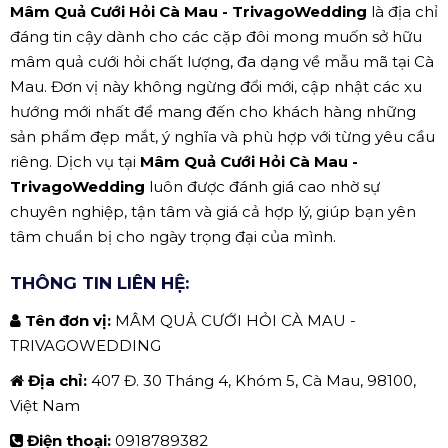
Mâm Quả Cưới Hỏi Cà Mau - TrivagoWedding
là địa chỉ
đáng tin cậy dành cho các cặp đôi mong muốn sở hữu
mâm quả cưới hỏi chất lượng, đa dạng về mẫu mã tại Cà
Mau. Đơn vị này không ngừng đổi mới, cập nhật các xu
hướng mới nhất để mang đến cho khách hàng những
sản phẩm đẹp mắt, ý nghĩa và phù hợp với từng yêu cầu
riêng. Dịch vụ tại
Mâm Quả Cưới Hỏi Cà Mau -
TrivagoWedding
luôn được đánh giá cao nhờ sự
chuyên nghiệp, tận tâm và giá cả hợp lý, giúp bạn yên
tâm chuẩn bị cho ngày trọng đại của mình.
THÔNG TIN LIÊN HỆ:
Tên đơn vị:
MÂM QUẢ CƯỚI HỎI CÀ MAU -
TRIVAGOWEDDING
Địa chỉ:
407 Đ. 30 Tháng 4, Khóm 5, Cà Mau, 98100,
Việt Nam
Điện thoại:
0918789382