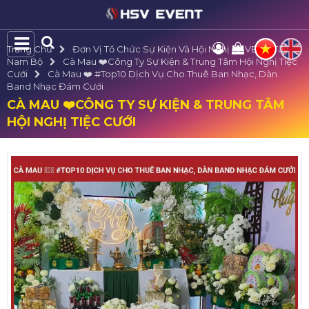
Trang Chủ
Đơn Vị Tổ Chức Sự Kiện Và Hội Nghị HSVE Tại Tây
Nam Bộ
Cà Mau ❤️️Công Ty Sự Kiện & Trung Tâm Hội Nghị Tiệc
Cưới
Cà Mau ❤️️ #top10 Dịch Vụ Cho Thuê Ban Nhạc, Dàn
Band Nhạc Đám Cưới
CÀ MAU ❤️️CÔNG TY SỰ KIỆN & TRUNG TÂM
HỘI NGHỊ TIỆC CƯỚI