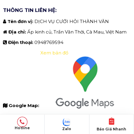
THÔNG TIN LIÊN HỆ:
Tên đơn vị:
DỊCH VỤ CƯỚI HỎI THÀNH VĂN
Địa chỉ:
Ấp kinh củ, Trần Văn Thời, Cà Mau, Việt Nam
Điện thoại:
0948769594
Xem bản đồ
Google Map:
✅ HAPPY GARDEN - TÂM DECOR.
Hotline
Zalo
Báo Giá Nhanh