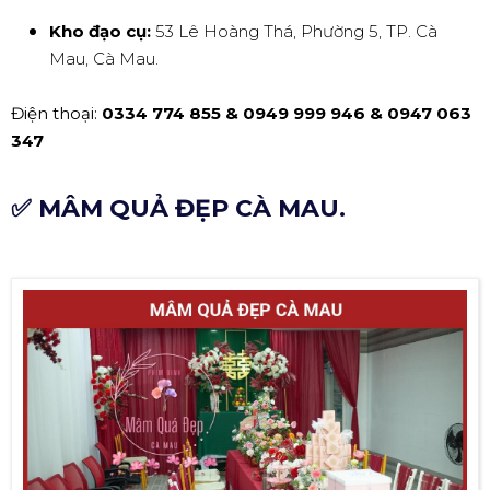
Kho đạo cụ:
53 Lê Hoàng Thá, Phường 5, TP. Cà
Mau, Cà Mau.
Điện thoại:
0334 774 855 & 0949 999 946 & 0947 063
347
✅ MÂM QUẢ ĐẸP CÀ MAU.