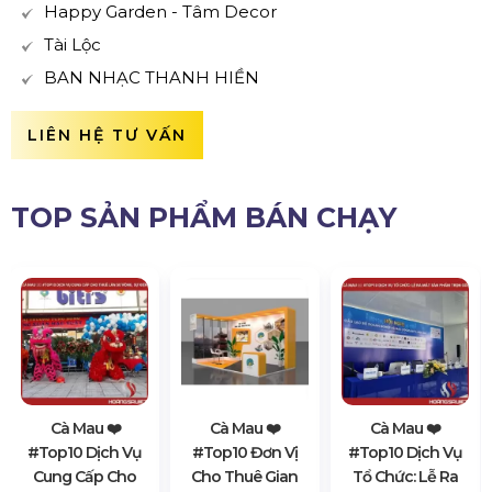
Happy Garden - Tâm Decor
Tài Lộc
BAN NHẠC THANH HIỀN
LIÊN HỆ TƯ VẤN
TOP SẢN PHẨM BÁN CHẠY
Cà Mau ❤️️
Cà Mau ❤️️
Cà Mau ❤️️
#top10 Dịch Vụ
#top10 Đơn Vị
#top10 Dịch Vụ
Cung Cấp Cho
Cho Thuê Gian
Tổ Chức: Lễ Ra