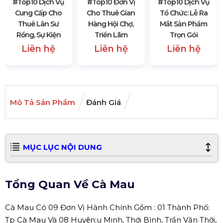
#top10 Dịch Vụ
#top10 Đơn Vị
#top10 Dịch Vụ
Cung Cấp Cho
Cho Thuê Gian
Tổ Chức: Lễ Ra
Thuê Lân Sư
Hàng Hội Chợ,
Mắt Sản Phẩm
Rồng, Sự Kiện
Triển Lãm
Trọn Gói
Liên hệ
Liên hệ
Liên hệ
Mô Tả Sản Phẩm
Đánh Giá
MỤC LỤC NỘI DUNG
Tổng Quan Về Cà Mau
Cà Mau Có 09 Đơn Vị Hành Chính Gồm : 01 Thành Phố:
Tp Cà Mau Và 08 Huyện:u Minh, Thới Bình, Trần Văn Thời,