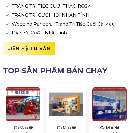
TRANG TRÍ TIỆC CƯỚI THẢO ROSY
TRANG TRÍ CƯỚI HỎI NHÂN TÍNH
Wedding Pandora- Trang Trí Tiệc Cưới Cà Mau
Dịch Vụ Cưới - Nhật Linh
LIÊN HỆ TƯ VẤN
TOP SẢN PHẨM BÁN CHẠY
Cà Mau ❤️️
Cà Mau ❤️️
Cà Mau ❤️️