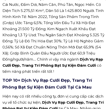
Cái Nước, Đầm Dơi, Năm Căn, Phú Tân, Ngọc Hiển. Có
Diện Tích 5.275,51 Km², Dân Số Là 1.425.800 Người. Tình
Hình Kinh Tế: Năm 2022, Tổng Sản Phẩm Trong Tỉnh
(Grdp) Ước Tăng 6,5%; Tổng Vốn Đầu Tư Xã Hội Đạt
Khoảng 21.500 Tỷ Đồng; Kim Ngạch Xuất Khẩu Đạt
Khoảng 1,3 Tỷ Usd; Thu Ngân Sách Đạt Khoảng 5.325 Tỷ
Đồng; Tỷ Lệ Đô Thị Hóa Đạt 30%; Tỷ Lệ Hộ Nghèo Giảm
0,56%; Số Xã Đạt Chuẩn Nông Thôn Mới Đạt 65,9% (54
Xã); Grdp Bình Quân Đầu Người Ước Đạt 60,9 Triệu
Đồng/người/năm.... Chính vì vậy mà ngành
Dịch Vụ Rạp
Cưới Đẹp, Trang Trí Phông Bạt Sự Kiện Đám Cưới
có
tiềm năng phát triển rất tốt !
TOP 10+ Dịch Vụ Rạp Cưới Đẹp, Trang Trí
Phông Bạt Sự Kiện Đám Cưới Tại Cà Mau
Hiện nay có rất nhiều công ty, đơn vị cung cấp các dịch
vụ về tổ chức sự kiện,
Dịch Vụ Rạp Cưới Đẹp, Trang Trí
Phông Bạt Sự Kiện Đám Cưới
tại Cà Mau. Nhằm giúp