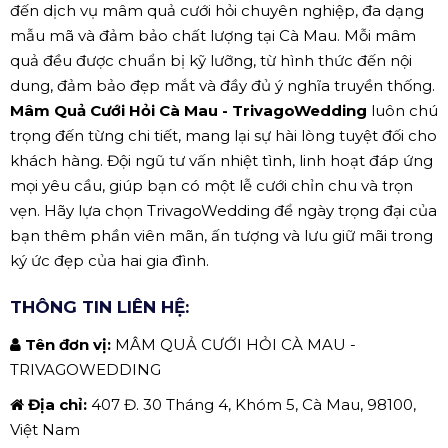
đến dịch vụ mâm quả cưới hỏi chuyên nghiệp, đa dạng
mẫu mã và đảm bảo chất lượng tại Cà Mau. Mỗi mâm
quả đều được chuẩn bị kỹ lưỡng, từ hình thức đến nội
dung, đảm bảo đẹp mắt và đầy đủ ý nghĩa truyền thống.
Mâm Quả Cưới Hỏi Cà Mau - TrivagoWedding
luôn chú
trọng đến từng chi tiết, mang lại sự hài lòng tuyệt đối cho
khách hàng. Đội ngũ tư vấn nhiệt tình, linh hoạt đáp ứng
mọi yêu cầu, giúp bạn có một lễ cưới chỉn chu và trọn
vẹn. Hãy lựa chọn TrivagoWedding để ngày trọng đại của
bạn thêm phần viên mãn, ấn tượng và lưu giữ mãi trong
ký ức đẹp của hai gia đình.
THÔNG TIN LIÊN HỆ:
Tên đơn vị:
MÂM QUẢ CƯỚI HỎI CÀ MAU -
TRIVAGOWEDDING
Địa chỉ:
407 Đ. 30 Tháng 4, Khóm 5, Cà Mau, 98100,
Việt Nam