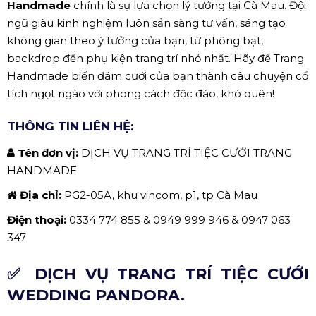
Handmade
chính là sự lựa chọn lý tưởng tại Cà Mau. Đội
ngũ giàu kinh nghiệm luôn sẵn sàng tư vấn, sáng tạo
không gian theo ý tưởng của bạn, từ phông bạt,
backdrop đến phụ kiện trang trí nhỏ nhất. Hãy để Trang
Handmade biến đám cưới của bạn thành câu chuyện cổ
tích ngọt ngào với phong cách độc đáo, khó quên!
THÔNG TIN LIÊN HỆ:
Tên đơn vị:
DỊCH VỤ TRANG TRÍ TIỆC CƯỚI TRANG
HANDMADE
Địa chỉ:
PG2-05A, khu vincom, p1, tp Cà Mau
Điện thoại:
0334 774 855 & 0949 999 946 & 0947 063
347
✅ DỊCH VỤ TRANG TRÍ TIỆC CƯỚI
WEDDING PANDORA.