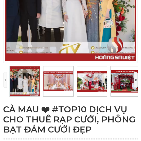
CÀ MAU ❤️️ #TOP10 DỊCH VỤ
CHO THUÊ RẠP CƯỚI, PHÔNG
BẠT ĐÁM CƯỚI ĐẸP