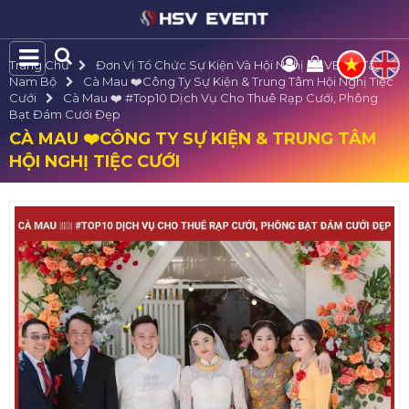
Trang Chủ
Đơn Vị Tổ Chức Sự Kiện Và Hội Nghị HSVE Tại Tây
Nam Bộ
Cà Mau ❤️️Công Ty Sự Kiện & Trung Tâm Hội Nghị Tiệc
Cưới
Cà Mau ❤️️ #top10 Dịch Vụ Cho Thuê Rạp Cưới, Phông
Bạt Đám Cưới Đẹp
CÀ MAU ❤️️CÔNG TY SỰ KIỆN & TRUNG TÂM
HỘI NGHỊ TIỆC CƯỚI