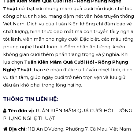
Tuấn Kiên Mâm Quả Cưới Hỏi - Rồng Phụng Nghệ
Thuật
nổi bật với những mâm quả cưới hỏi được chế tác
công phu, tinh xảo, mang đậm nét văn hóa truyền thống
Việt Nam. Dịch vụ của Tuấn Kiên không chỉ đảm bảo về
chất lượng, hình thức đẹp mắt mà còn truyền tải ý nghĩa
tốt lành, viên mãn cho ngày cưới. Đặc biệt, các mẫu rồng
phụng nghệ thuật luôn là điểm nhấn ấn tượng, khiến
không gian cưới thêm phần trang trọng và ý nghĩa. Khi
lựa chọn
Tuấn Kiên Mâm Quả Cưới Hỏi - Rồng Phụng
Nghệ Thuật
, bạn sẽ nhận được sự tư vấn nhiệt tình, dịch
vụ tận tâm, giúp ngày cưới trở nên trọn vẹn và lưu giữ
dấu ấn khó phai trong lòng hai họ.
THÔNG TIN LIÊN HỆ:
Tên đơn vị:
TUẤN KIÊN MÂM QUẢ CƯỚI HỎI - RỒNG
PHỤNG NGHỆ THUẬT
Địa chỉ:
11B An Đ.Vương, Phường 7, Cà Mau, Việt Nam