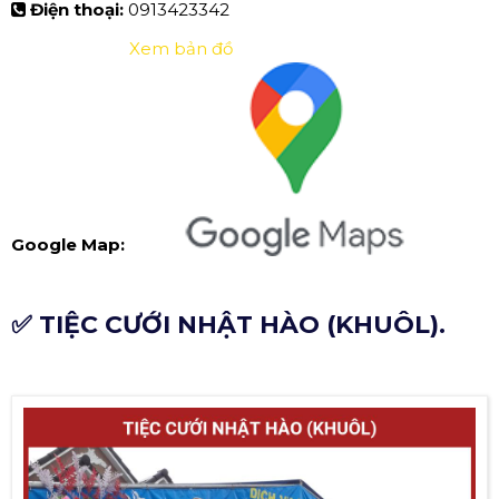
Điện thoại:
0913423342
Xem bản đồ
Google Map:
✅ TIỆC CƯỚI NHẬT HÀO (KHUÔL).