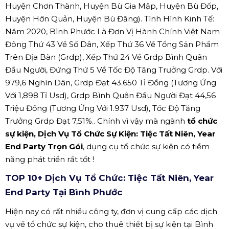
Huyện Chơn Thành, Huyện Bù Gia Mập, Huyện Bù Đốp,
Huyện Hớn Quản, Huyện Bù Đăng). Tình Hình Kinh Tế:
Năm 2020, Bình Phước Là Đơn Vị Hành Chính Việt Nam
Đông Thứ 43 Về Số Dân, Xếp Thứ 36 Về Tổng Sản Phẩm
Trên Địa Bàn (Grdp), Xếp Thứ 24 Về Grdp Bình Quân
Đầu Người, Đứng Thứ 5 Về Tốc Độ Tăng Trưởng Grdp. Với
979,6 Nghìn Dân, Grdp Đạt 43.650 Tỉ Đồng (Tương Ứng
Với 1,898 Tỉ Usd), Grdp Bình Quân Đầu Người Đạt 44,56
Triệu Đồng (Tương Ứng Với 1.937 Usd), Tốc Độ Tăng
Trưởng Grdp Đạt 7,51%.. Chính vì vậy mà ngành
tổ chức
sự kiện, Dịch Vụ Tổ Chức Sự Kiện: Tiệc Tất Niên, Year
End Party Trọn Gói
, dụng cụ tổ chức sự kiện có tiềm
năng phát triển rất tốt !
TOP 10+ Dịch Vụ Tổ Chức: Tiệc Tất Niên, Year
End Party Tại Bình Phước
Hiện nay có rất nhiều công ty, đơn vị cung cấp các dịch
vụ về tổ chức sự kiện, cho thuê thiết bị sự kiện tại Bình