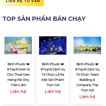
LIÊN HỆ TƯ VẤN
TOP SẢN PHẨM BÁN CHẠY
Bình Phước ❤️️
Bình Phước ❤️️
Bình Phước ❤️️
#top10 Đơn Vị
#top10 Dịch Vụ
#top10 Dịch Vụ
Cho Thuê Gian
Tổ Chức: Lễ Ra
Tổ Chức: Team
Hàng Hội Chợ,
Mắt Sản Phẩm
Building &
Triển Lãm
Trọn Gói
Company Trip
Trọn Gói
Liên hệ
Liên hệ
Liên hệ