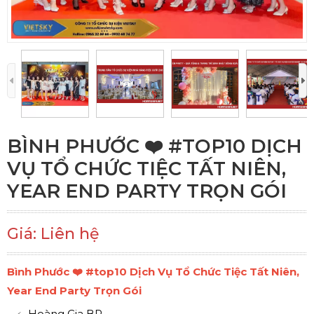
BÌNH PHƯỚC ❤️️ #TOP10 DỊCH
VỤ TỔ CHỨC TIỆC TẤT NIÊN,
YEAR END PARTY TRỌN GÓI
Giá: Liên hệ
Bình Phước ❤️️ #top10 Dịch Vụ Tổ Chức Tiệc Tất Niên,
Year End Party Trọn Gói
Hoàng Gia BP