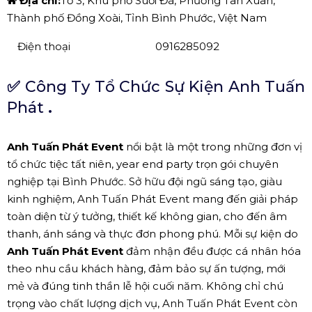
Địa chỉ:
Tổ 3, Khu phố Suối Đá, Phường Tân Xuân,
Thành phố Đồng Xoài, Tỉnh Bình Phước, Việt Nam
Điện thoại
0916285092
✅
Công Ty Tổ Chức Sự Kiện Anh Tuấn
Phát
.
Anh Tuấn Phát Event
nổi bật là một trong những đơn vị
tổ chức tiệc tất niên, year end party trọn gói chuyên
nghiệp tại Bình Phước. Sở hữu đội ngũ sáng tạo, giàu
kinh nghiệm, Anh Tuấn Phát Event mang đến giải pháp
toàn diện từ ý tưởng, thiết kế không gian, cho đến âm
thanh, ánh sáng và thực đơn phong phú. Mỗi sự kiện do
Anh Tuấn Phát Event
đảm nhận đều được cá nhân hóa
theo nhu cầu khách hàng, đảm bảo sự ấn tượng, mới
mẻ và đúng tinh thần lễ hội cuối năm. Không chỉ chú
trọng vào chất lượng dịch vụ, Anh Tuấn Phát Event còn