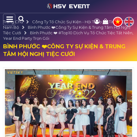
Trang Chủ
Công Ty Tổ Chức Sự Kiện - Hội Thảo Uy Tín Tại Đông
Nam Bộ
Bình Phước ❤️️Công Ty Sự Kiện & Trung Tâm Hội Nghị
Tiệc Cưới
Bình Phước ❤️️ #top10 Dịch Vụ Tổ Chức Tiệc Tất Niên,
Year End Party Trọn Gói
BÌNH PHƯỚC ❤️️CÔNG TY SỰ KIỆN & TRUNG
TÂM HỘI NGHỊ TIỆC CƯỚI