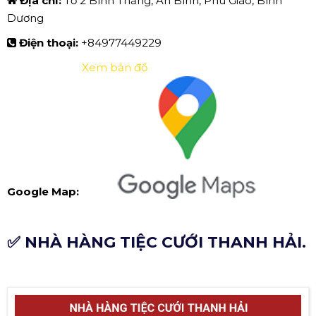
Địa chỉ:
Tổ 2 Bình Thắng, An Bình, Phú Giáo, Bình
Dương
Điện thoại:
+84977449229
Xem bản đồ
Google Map:
✅ NHÀ HÀNG TIỆC CƯỚI THANH HẢI.