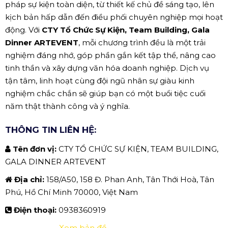
pháp sự kiện toàn diện, từ thiết kế chủ đề sáng tạo, lên
kịch bản hấp dẫn đến điều phối chuyên nghiệp mọi hoạt
động. Với
CTY Tổ Chức Sự Kiện, Team Building, Gala
Dinner ARTEVENT
, mỗi chương trình đều là một trải
nghiệm đáng nhớ, góp phần gắn kết tập thể, nâng cao
tinh thần và xây dựng văn hóa doanh nghiệp. Dịch vụ
tận tâm, linh hoạt cùng đội ngũ nhân sự giàu kinh
nghiệm chắc chắn sẽ giúp bạn có một buổi tiệc cuối
năm thật thành công và ý nghĩa.
THÔNG TIN LIÊN HỆ:
Tên đơn vị:
CTY TỔ CHỨC SỰ KIỆN, TEAM BUILDING,
GALA DINNER ARTEVENT
Địa chỉ:
158/A50, 158 Đ. Phan Anh, Tân Thới Hoà, Tân
Phú, Hồ Chí Minh 70000, Việt Nam
Điện thoại:
0938360919
Xem bản đồ