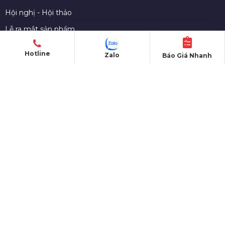
Hội nghị - Hội thảo
Lễ ra mắt sản phẩm
Lễ kỷ niệm thành lập
Hotline
Zalo
Báo Giá Nhanh
Khởi công - Động thổ
Khai trương - Khánh thành
CHO THUÊ THIẾT BỊ
Màn hình LED
Nhà bạt sự kiện
Bàn ghế sự kiện
Sân khấu di dộng
Gian hàng triển lãm
Âm thanh - Ánh sáng