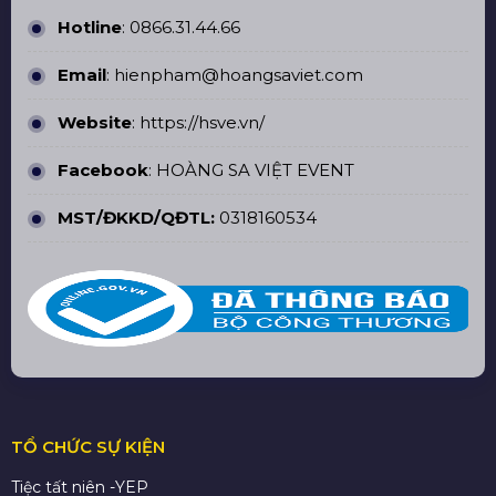
Hotline
:
0866.31.44.66
Email
: hienpham@hoangsaviet.com
Website
:
https://hsve.vn/
Facebook
:
HOÀNG SA VIỆT EVENT
MST/ĐKKD/QĐTL:
0318160534
TỔ CHỨC SỰ KIỆN
Tiệc tất niên -YEP