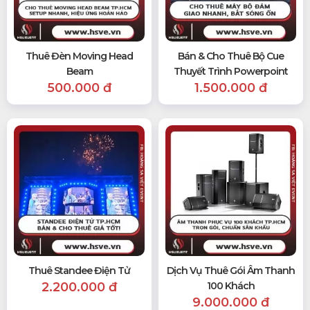
Thuê Đèn Moving Head
Bán & Cho Thuê Bộ Cue
Beam
Thuyết Trình Powerpoint
500.000 đ
1.500.000 đ
Thuê Standee Điện Tử
Dịch Vụ Thuê Gói Âm Thanh
2.200.000 đ
100 Khách
9.000.000 đ