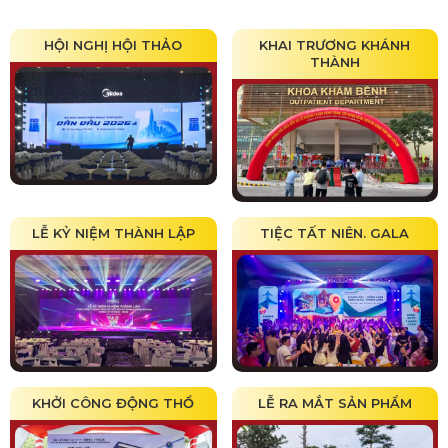
HỘI NGHỊ HỘI THẢO
KHAI TRƯƠNG KHÁNH
THÀNH
LỄ KỶ NIỆM THÀNH LẬP
TIỆC TẤT NIÊN. GALA
KHỞI CÔNG ĐỘNG THỔ
LỄ RA MẮT SẢN PHẨM