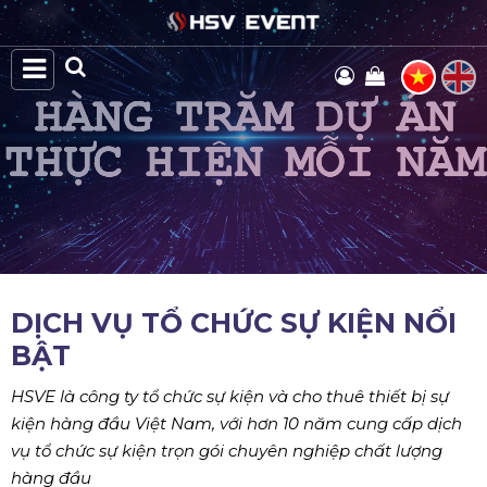
DỊCH VỤ TỔ CHỨC SỰ KIỆN NỔI
BẬT
HSVE là công ty tổ chức sự kiện và cho thuê thiết bị sự
kiện hàng đầu Việt Nam, với hơn 10 năm cung cấp dịch
vụ tổ chức sự kiện trọn gói chuyên nghiệp chất lượng
hàng đầu