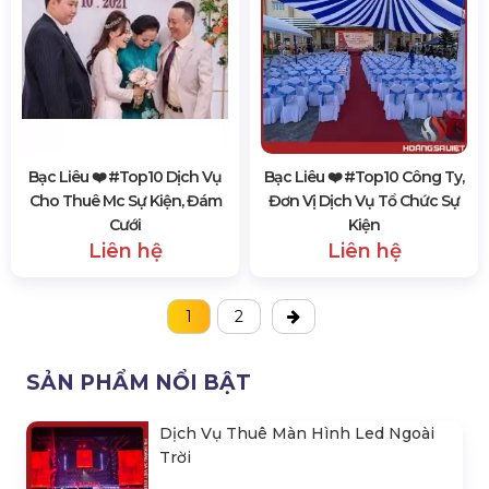
Bạc Liêu ❤️️ #top10 Dịch Vụ
Bạc Liêu ❤️️ #top10 Công Ty,
Cho Thuê Mc Sự Kiện, Đám
Đơn Vị Dịch Vụ Tổ Chức Sự
Cưới
Kiện
Liên hệ
Liên hệ
1
2
SẢN PHẨM NỔI BẬT
Dịch Vụ Thuê Màn Hình Led Ngoài
Trời