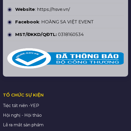
Website
:
https://hsve.vn/
Facebook
:
HOÀNG SA VIỆT EVENT
MST/ĐKKD/QĐTL:
0318160534
TỔ CHỨC SỰ KIỆN
Tiệc tất niên -YEP
Hội nghị - Hội thảo
Lễ ra mắt sản phẩm