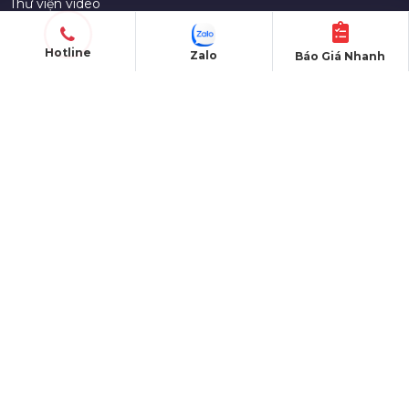
Thư viện video
Dịch vụ báo giá nhanh
Hotline
Zalo
Báo Giá Nhanh
Thông tin liên hệ tư vấn
Top 10 Cty tại địa phương
Tin tức - Kinh nghiệm sự kiện
QUY CHẾ HOẠT ĐỘNG
Chính sách chung
Chính sách đổi trả
Chính sách bảo mật
Chính sách bán hàng
Chính sách vận chuyển
Hình thức thanh toán