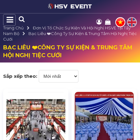
Trang Chủ
Đơn Vị Tổ Chức Sự Kiện Và Hội Nghị HSVE Tại Tây
Nam Bộ
Bạc Liêu ❤️️Công Ty Sự Kiện & Trung Tâm Hội Nghị Tiệc
Cưới
BẠC LIÊU ❤️️CÔNG TY SỰ KIỆN & TRUNG TÂM
HỘI NGHỊ TIỆC CƯỚI
Sắp xếp theo: