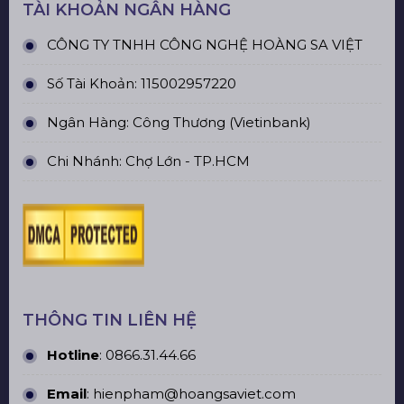
TÀI KHOẢN NGÂN HÀNG
CÔNG TY TNHH CÔNG NGHỆ HOÀNG SA VIỆT
Số Tài Khoản: 115002957220
Ngân Hàng: Công Thương (Vietinbank)
Chi Nhánh: Chợ Lớn - TP.HCM
THÔNG TIN LIÊN HỆ
Hotline
:
0866.31.44.66
Email
: hienpham@hoangsaviet.com