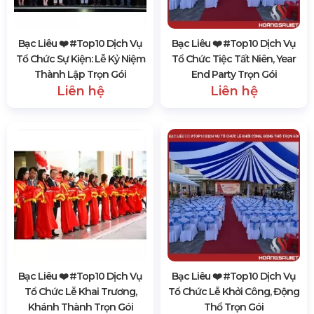
Bạc Liêu ❤️️ #top10 Dịch Vụ
Bạc Liêu ❤️️ #top10 Dịch Vụ
Tổ Chức Sự Kiện: Lễ Kỷ Niệm
Tổ Chức Tiệc Tất Niên, Year
Thành Lập Trọn Gói
End Party Trọn Gói
Liên hệ
Liên hệ
Bạc Liêu ❤️️ #top10 Dịch Vụ
Bạc Liêu ❤️️ #top10 Dịch Vụ
Tổ Chức Lễ Khai Trương,
Tổ Chức Lễ Khởi Công, Động
Khánh Thành Trọn Gói
Thổ Trọn Gói