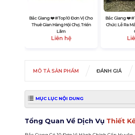
Sự Kiện
Bắc Giang ❤️️ #top10 Đơn Vị Cho
Bắc Giang ❤️️ 
Thuê Gian Hàng Hội Chợ, Triển
Chức: Lễ Ra M
Lãm
Liên hệ
Li
MÔ TẢ SẢN PHẨM
ĐÁNH GIÁ
MỤC LỤC NỘI DUNG
Tổng Quan Về Dịch Vụ
Thiết K
Bắc Giang Có 10 Đơn Vị Hành Chính Cấp Huyện, 