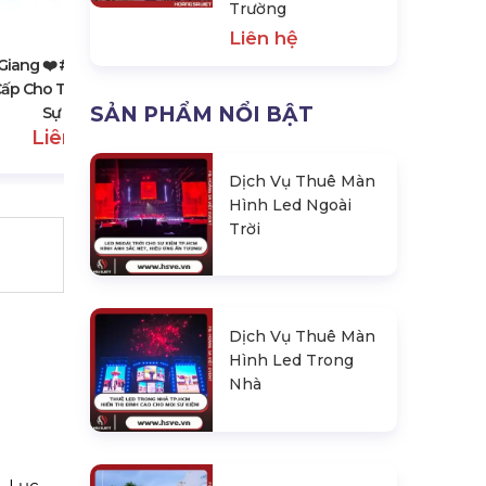
Trường
Cho Thuê Sân Khấu Sự Kiện, Hội
Trường
Liên hệ
Liên hệ
Giang ❤️️ #top10 Dịch Vụ
ấp Cho Thuê Lân Sư Rồng,
SẢN PHẨM NỔI BẬT
Sự Kiện
Liên hệ
Dịch Vụ Thuê Màn
Hình Led Ngoài
Trời
Dịch Vụ Thuê Màn
Hình Led Trong
Nhà
, Lục