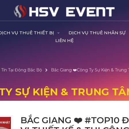
DỊCH VỤ THUÊ THIẾT BỊ
DỊCH VỤ THUÊ NHÂN SỰ
LIÊN HỆ
 Tín Tại Đông Bắc Bộ
Bắc Giang ❤️️Công Ty Sự Kiện & Trung 
TY SỰ KIỆN & TRUNG TÂ
BẮC GIANG ❤️️ #TOP10 