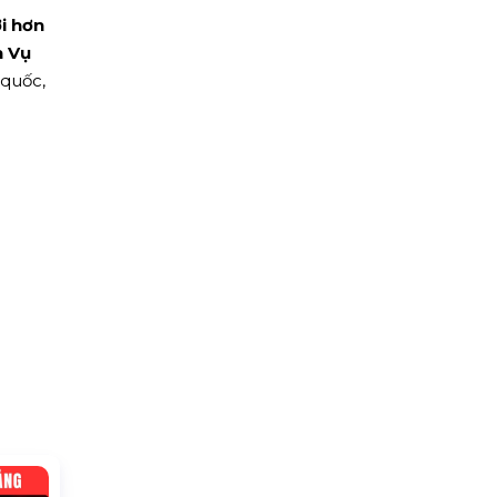
i hơn
h Vụ
 quốc,