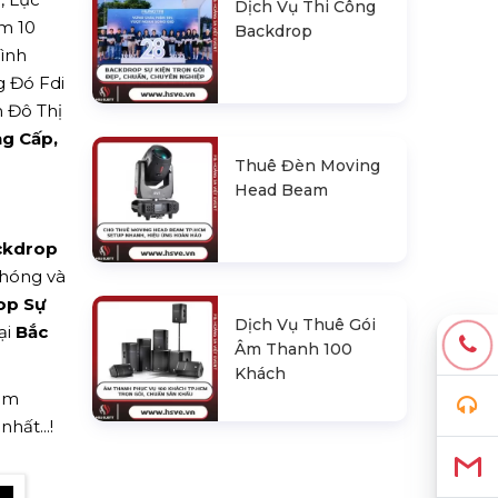
Dịch Vụ Thi Công
ồm 10
Backdrop
Bình
g Đó Fdi
n Đô Thị
g Cấp,
Thuê Đèn Moving
Head Beam
ackdrop
chóng và
op Sự
Dịch Vụ Thuê Gói
ại
Bắc
Âm Thanh 100
Khách
hêm
hất...!