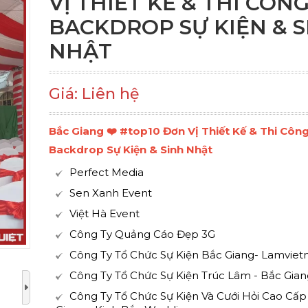
VỊ THIẾT KẾ & THI CÔN
BACKDROP SỰ KIỆN & S
NHẬT
Giá: Liên hệ
Bắc Giang ❤️️ #top10 Đơn Vị Thiết Kế & Thi Côn
Backdrop Sự Kiện & Sinh Nhật
Perfect Media
Sen Xanh Event
Việt Hà Event
Công Ty Quảng Cáo Đẹp 3G
Công Ty Tổ Chức Sự Kiện Bắc Giang- Lamviet
Công Ty Tổ Chức Sự Kiện Trúc Lâm - Bắc Gian
Công Ty Tổ Chức Sự Kiện Và Cưới Hỏi Cao Cấp