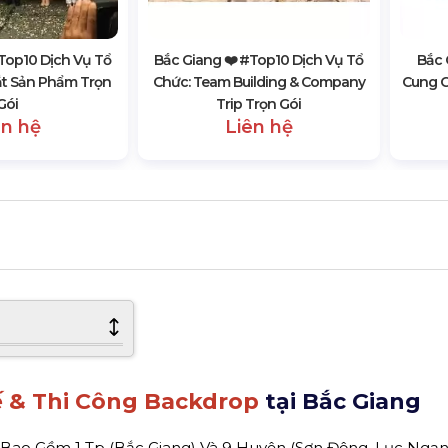
#top10 Dịch Vụ Tổ
Bắc Giang ❤️️ #top10 Dịch Vụ Tổ
Bắc 
ắt Sản Phẩm Trọn
Chức: Team Building & Company
Cung C
Gói
Trip Trọn Gói
ên hệ
Liên hệ
ế & Thi Công Backdrop
tại Bắc Giang
Bao Gồm 1 Tp (Bắc Giang) Và 9 Huyện (Sơn Động, Lục Ngạn