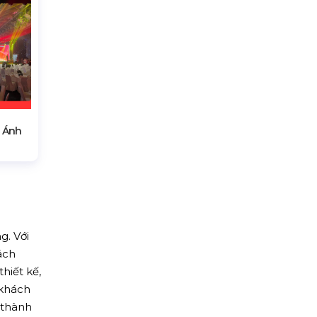
 Ánh
g. Với
ách
hiết kế,
 khách
 thành