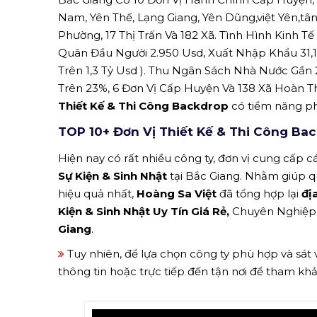
Nam, Yên Thế, Lạng Giang, Yên Dũng,việt Yên,tâ
Phường, 17 Thị Trấn Và 182 Xã. Tình Hình Kinh T
Quân Đầu Người 2.950 Usd, Xuất Nhập Khẩu 31,14
Trên 1,3 Tỷ Usd ). Thu Ngân Sách Nhà Nước Gần 2
Trên 23%, 6 Đơn Vị Cấp Huyện Và 138 Xã Hoàn 
Thiết Kế & Thi Công Backdrop
có tiềm năng phá
TOP 10+ Đơn Vị Thiết Kế & Thi Công Bac
Hiện nay có rất nhiều công ty, đơn vị cung cấp cá
Sự Kiện & Sinh Nhật
tại Bắc Giang. Nhằm giúp q
hiệu quả nhất,
Hoàng Sa Việt
đã tổng hợp lại
đị
Kiện & Sinh Nhật Uy Tín Giá Rẻ,
Chuyên Nghiệp, 
Giang
.
Tuy nhiên, để lựa chọn công ty phù hợp và sát
thông tin hoặc trực tiếp đến tận nơi để tham kh