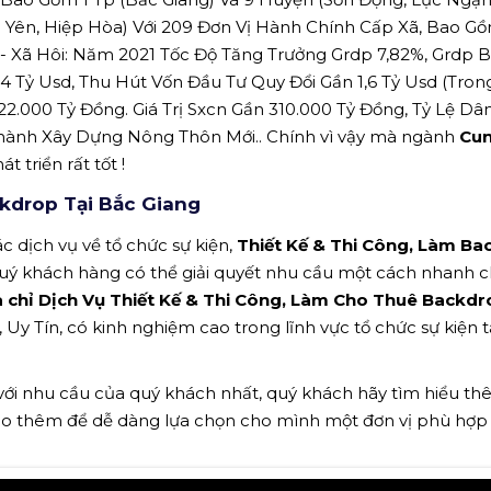
n Yên, Hiệp Hòa) Với 209 Đơn Vị Hành Chính Cấp Xã, Bao G
ế - Xã Hôi: Năm 2021 Tốc Độ Tăng Trưởng Grdp 7,82%, Grdp 
 Tỷ Usd, Thu Hút Vốn Đầu Tư Quy Đổi Gần 1,6 Tỷ Usd (Tron
2.000 Tỷ Đồng. Giá Trị Sxcn Gần 310.000 Tỷ Đồng, Tỷ Lệ Dâ
Thành Xây Dựng Nông Thôn Mới.. Chính vì vậy mà ngành
Cun
t triển rất tốt !
kdrop Tại Bắc Giang
c dịch vụ về tổ chức sự kiện,
Thiết Kế & Thi Công, Làm B
uý khách hàng có thể giải quyết nhu cầu một cách nhanh 
a chỉ Dịch Vụ Thiết Kế & Thi Công, Làm Cho Thuê Backdr
Uy Tín, có kinh nghiệm cao trong lĩnh vực tổ chức sự kiện t
 với nhu cầu của quý khách nhất, quý khách hãy tìm hiểu t
ảo thêm để dễ dàng lựa chọn cho mình một đơn vị phù hợp n