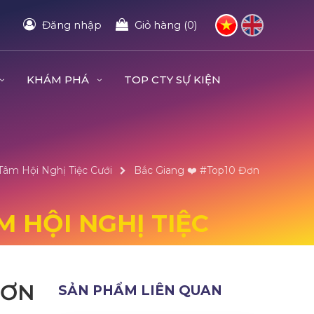
Đăng nhập
Giỏ hàng (0)
KHÁM PHÁ
TOP CTY SỰ KIỆN
Tâm Hội Nghị Tiệc Cưới
Bắc Giang ❤️️ #top10 Đơn
M HỘI NGHỊ TIỆC
ĐƠN
SẢN PHẨM LIÊN QUAN