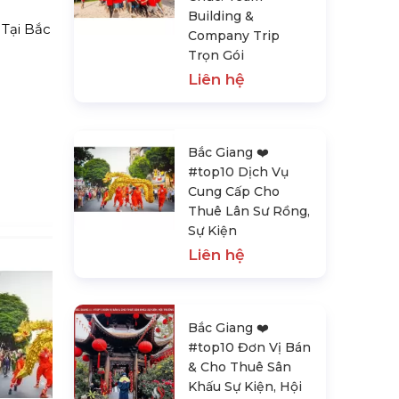
Building &
 Tại Bắc
Company Trip
Trọn Gói
Liên hệ
Bắc Giang ❤️️
#top10 Dịch Vụ
Cung Cấp Cho
Thuê Lân Sư Rồng,
Sự Kiện
Liên hệ
Bắc Giang ❤️️
#top10 Đơn Vị Bán
& Cho Thuê Sân
Khấu Sự Kiện, Hội
Bắc Giang ❤️️ #top10 Đơn Vị Bán &