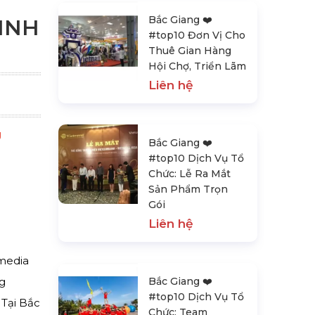
G
Bắc Giang ❤️️
INH
#top10 Đơn Vị Cho
Thuê Gian Hàng
Hội Chợ, Triển Lãm
Liên hệ
g
Bắc Giang ❤️️
#top10 Dịch Vụ Tổ
Chức: Lễ Ra Mắt
Sản Phẩm Trọn
Gói
Liên hệ
media
g
Bắc Giang ❤️️
#top10 Dịch Vụ Tổ
 Tại Bắc
Chức: Team