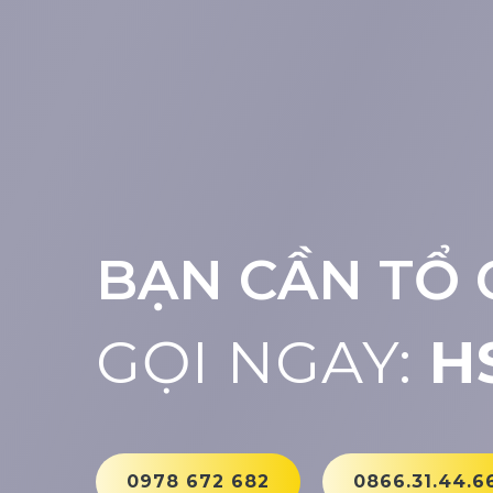
BẠN CẦN TỔ 
GỌI NGAY:
H
0978 672 682
0866.31.44.6