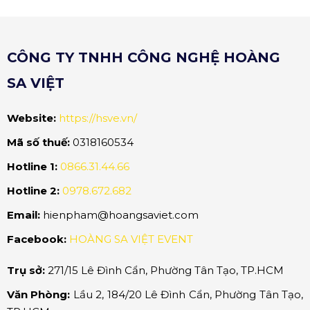
CÔNG TY TNHH CÔNG NGHỆ HOÀNG
SA VIỆT
Website:
https://hsve.vn/
Mã số thuế:
0318160534
Hotline 1:
0866.31.44.66
Hotline 2:
0978.672.682
Email:
hienpham@hoangsaviet.com
Facebook:
HOÀNG SA VIỆT EVENT
Trụ sở:
271/15 Lê Đình Cẩn, Phường Tân Tạo, TP.HCM
Văn Phòng:
Lầu 2, 184/20 Lê Đình Cẩn, Phường Tân Tạo,