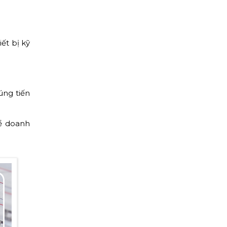
ết bị kỹ
úng tiến
để doanh