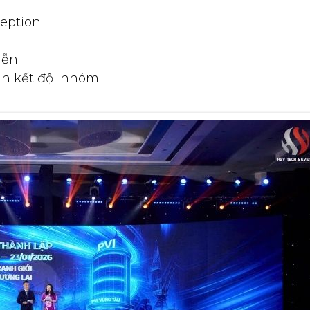
ception
iễn
ắn kết đội nhóm