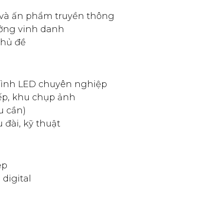
r và ấn phẩm truyền thông
ưởng vinh danh
chủ đề
hình LED chuyên nghiệp
ếp, khu chụp ảnh
u cần)
u đài, kỹ thuật
ệp
digital