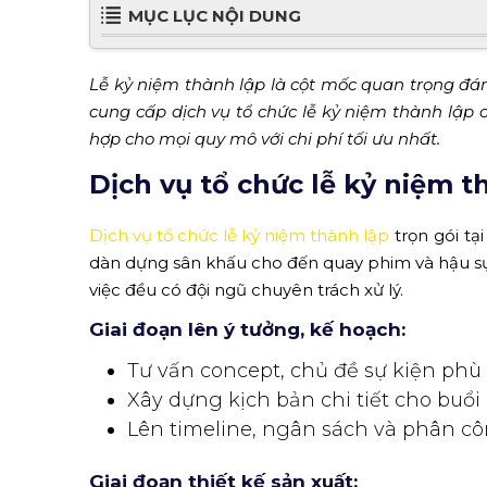
MỤC LỤC NỘI DUNG
Lễ kỷ niệm thành lập là cột mốc quan trọng đá
cung cấp dịch vụ tổ chức lễ kỷ niệm thành lập c
hợp cho mọi quy mô với chi phí tối ưu nhất.
Dịch vụ tổ chức lễ kỷ niệm t
Dịch vụ tổ chức lễ kỷ niệm thành lập
trọn gói tạ
dàn dựng sân khấu cho đến quay phim và hậu sự
việc đều có đội ngũ chuyên trách xử lý.
Giai đoạn lên ý tưởng, kế hoạch:
Tư vấn concept, chủ đề sự kiện phù
Xây dựng kịch bản chi tiết cho buổi 
Lên timeline, ngân sách và phân c
Giai đoạn thiết kế sản xuất: