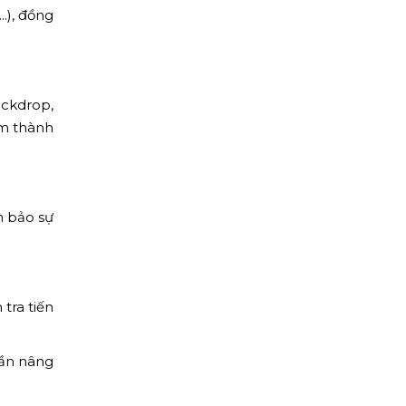
.), đồng
ckdrop,
ệm thành
m bảo sự
tra tiến
hần nâng