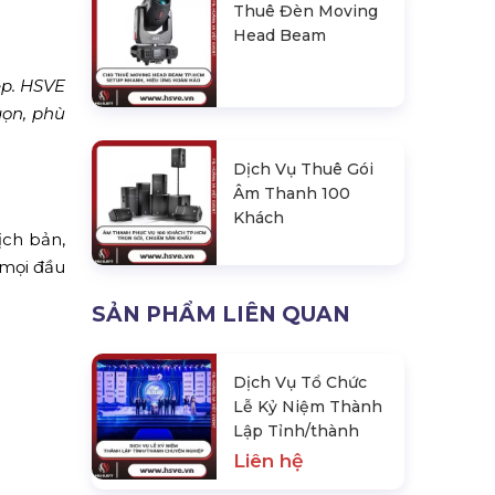
Thuê Đèn Moving
Head Beam
ệp. HSVE
gọn, phù
Dịch Vụ Thuê Gói
Âm Thanh 100
Khách
ịch bản,
 mọi đầu
SẢN PHẨM LIÊN QUAN
Dịch Vụ Tổ Chức
Lễ Kỷ Niệm Thành
Lập Tỉnh/thành
Liên hệ