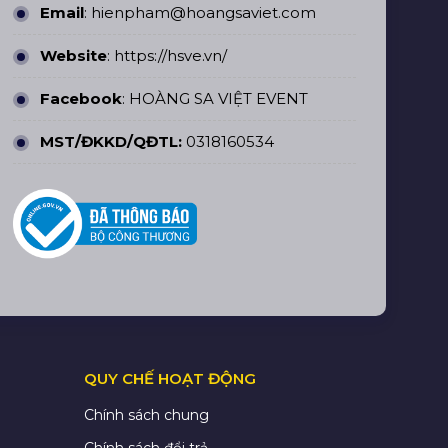
Email
: hienpham@hoangsaviet.com
Website
:
https://hsve.vn/
Facebook
:
HOÀNG SA VIỆT EVENT
MST/ĐKKD/QĐTL:
0318160534
QUY CHẾ HOẠT ĐỘNG
Chính sách chung