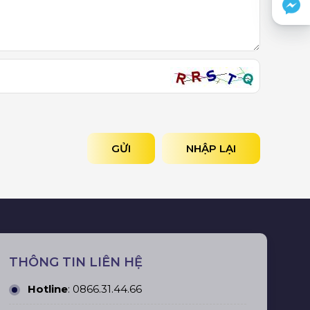
GỬI
NHẬP LẠI
THÔNG TIN LIÊN HỆ
Hotline
:
0866.31.44.66