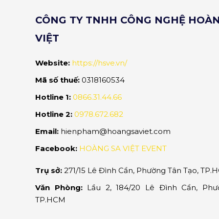
CÔNG TY TNHH CÔNG NGHỆ HOÀN
VIỆT
Website:
https://hsve.vn/
Mã số thuế:
0318160534
Hotline 1:
0866.31.44.66
Hotline 2:
0978.672.682
Email:
hienpham@hoangsaviet.com
Facebook:
HOÀNG SA VIỆT EVENT
Trụ sở:
271/15 Lê Đình Cẩn, Phường Tân Tạo, TP.
Văn Phòng:
Lầu 2, 184/20 Lê Đình Cẩn, Phư
TP.HCM